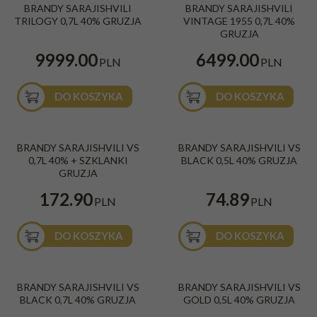
BRANDY SARAJISHVILI
BRANDY SARAJISHVILI
Gruzja
0,7L 40% Gruzja
TRILOGY 0,7L 40% GRUZJA
VINTAGE 1955 0,7L 40%
GRUZJA
9999.00
6499.00
PLN
PLN
DO KOSZYKA
DO KOSZYKA
Brandy Sarajishvili VS 0,7l 40% +
Brandy Sarajishvili VS Black 0,5l 40%
BRANDY SARAJISHVILI VS
BRANDY SARAJISHVILI VS
szklanki
Kraj
:
Gruzja
0,7L 40% + SZKLANKI
BLACK 0,5L 40% GRUZJA
Kraj
:
Gruzja
GRUZJA
Rodzaj alkoholu
:
Koniak / Brandy
172.90
74.89
PLN
PLN
DO KOSZYKA
DO KOSZYKA
BRANDY SARAJISHVILI VS BLACK
Brandy Sarajishvili VS Gold 0,5l 40%
BRANDY SARAJISHVILI VS
BRANDY SARAJISHVILI VS
0,7L 40% GRUZJA
Kraj
:
Gruzja
BLACK 0,7L 40% GRUZJA
GOLD 0,5L 40% GRUZJA
Kraj
:
Gruzja