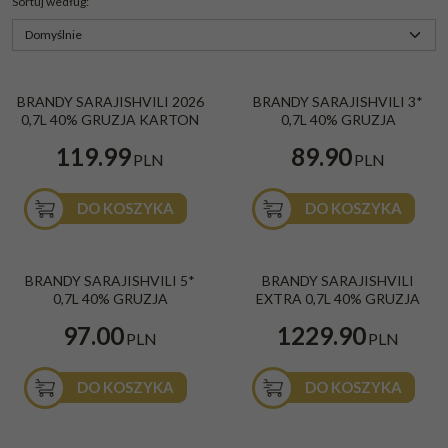
Sortuj według
:
Brandy Sarajishvili 3* 0,7l 40%
BRANDY SARAJISHVILI 2026
BRANDY SARAJISHVILI 3*
Gruzja
0,7L 40% GRUZJA KARTON
0,7L 40% GRUZJA
Kraj
:
Gruzja
119.99
89.90
PLN
PLN
DO KOSZYKA
DO KOSZYKA
BRANDY SARAJISHVILI 5* 0,7L 40%
Brandy Sarajishvili Extra 0,7l 40%
BRANDY SARAJISHVILI 5*
BRANDY SARAJISHVILI
GRUZJA
Kraj
:
Gruzja
0,7L 40% GRUZJA
EXTRA 0,7L 40% GRUZJA
Kraj
:
Gruzja
97.00
1229.90
PLN
PLN
DO KOSZYKA
DO KOSZYKA
Brandy Sarajishvili Trilogy 0,7l 40%
Brandy Sarajishvili Vintage 1955