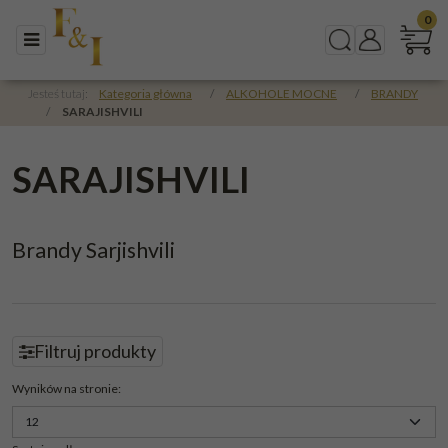
0
Menu
Szukaj
Panel
Jesteś tutaj:
Kategoria główna
/
ALKOHOLE MOCNE
/
BRANDY
/
SARAJISHVILI
SARAJISHVILI
Brandy Sarjishvili
Filtruj produkty
Panel
Wyników na stronie
: