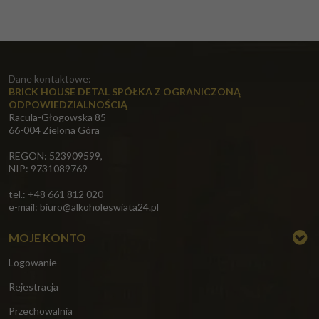
Dane kontaktowe:
BRICK HOUSE DETAL SPÓŁKA Z OGRANICZONĄ
ODPOWIEDZIALNOŚCIĄ
Racula-Głogowska 85
66-004 Zielona Góra
REGON: 523909599,
NIP: 9731089769
tel.: +48 661 812 020
e-mail:
biuro@alkoholeswiata24.pl
MOJE KONTO
Logowanie
Rejestracja
Przechowalnia