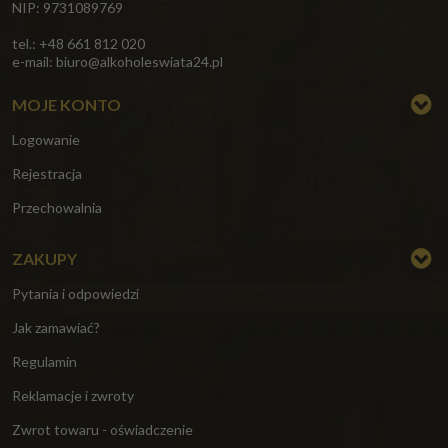
NIP: 9731089769
tel.: +48 661 812 020
e-mail:
biuro@alkoholeswiata24.pl
MOJE KONTO
Logowanie
Rejestracja
Przechowalnia
ZAKUPY
Pytania i odpowiedzi
Jak zamawiać?
Regulamin
Reklamacje i zwroty
Zwrot towaru - oświadczenie