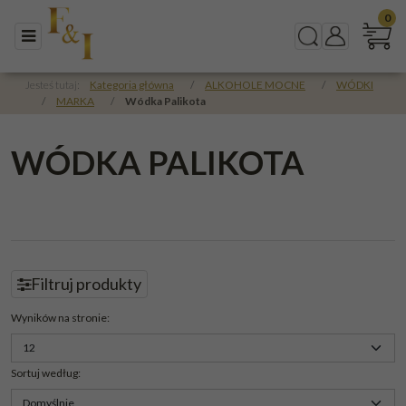
0
Menu
Szukaj
Panel
Jesteś tutaj:
Kategoria główna
/
ALKOHOLE MOCNE
/
WÓDKI
/
MARKA
/
Wódka Palikota
WÓDKA PALIKOTA
Filtruj produkty
Panel
Wyników na stronie
:
Sortuj według
: