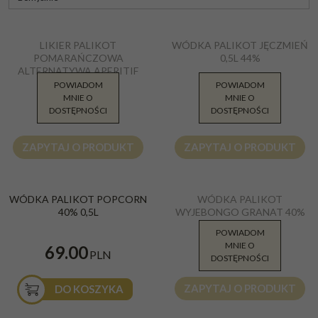
Likier Palikot Pomarańczowa
Wódka Palikot Jęczmień 0,5l 44%
LIKIER PALIKOT
WÓDKA PALIKOT JĘCZMIEŃ
Alternatywa 0,5l 11%
POMARAŃCZOWA
0,5L 44%
ALTERNATYWA APERITIF
11% 0,5L
POWIADOM
POWIADOM
MNIE O
MNIE O
54.00
67.99
DOSTĘPNOŚCI
DOSTĘPNOŚCI
PLN
PLN
ZAPYTAJ O PRODUKT
ZAPYTAJ O PRODUKT
Wódka Palikot Popcorn 0,5l 40%
Wódka Palikot Wyjebongo Granat
WÓDKA PALIKOT POPCORN
WÓDKA PALIKOT
0,5l 40%
40% 0,5L
WYJEBONGO GRANAT 40%
0,5L
POWIADOM
MNIE O
74.89
69.00
PLN
PLN
DOSTĘPNOŚCI
ZAPYTAJ O PRODUKT
DO KOSZYKA