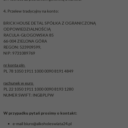
4. Przelew tradycyjny na konto:
BRICK HOUSE DETAL SPÓŁKA Z OGRANICZONĄ
ODPOWIEDZIALNOŚCIĄ
RACULA-GŁOGOWSKA 85
66-004 ZIELONA GÓRA
REGON: 523909599,
NIP: 9731089769
nr konta pln
PL 78 1050 1911 1000 0090 8191 4849
rachunek w euro
PL 22 1050 1911 1000 0090 8193 1280
NUMER SWIFT:
INGBPLPW
W przypadku pytań prosimy o kontakt:
e-mail
biuro@alkoholeswiata24.pl