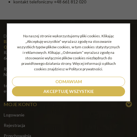
kontakt telefoniczny
+48 661 812 020
Dane kontaktowe:
Na naszej stronie wykorzystujemy pliki cookies. Klikając
BRICK HOUSE DETAL SPÓŁKA Z OGRANICZONĄ
„Akceptuję wszystkie” wyrażasz zgodę na stosowanie
ODPOWIEDZIALNOŚCIĄ
wszystkich typów plików cookies, w tym cookies statystycznych
Racula-Głogowska 85
i reklamowych. Klikając „Odmawiam” wyrażasz zgodę na
66-004 Zielona Góra
stosowanie wyłącznie plików cookies niezbędnych do
prawidłowego działania strony. Więcej informacji o plikach
REGON: 523909599,
cookies znajdziesz w Polityce prywatności.
NIP: 9731089769
ODMAWIAM
tel.: +48 661 812 020
e-mail:
biuro@alkoholeswiata24.pl
AKCEPTUJĘ WSZYSTKIE
MOJE KONTO
Logowanie
Rejestracja
Przechowalnia