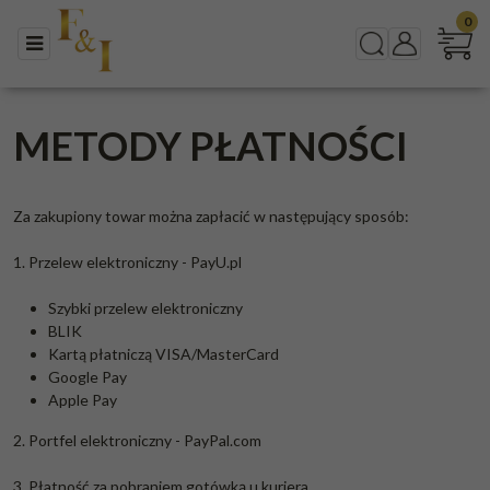
0
Menu
Szukaj
Panel
METODY PŁATNOŚCI
Za zakupiony towar można zapłacić w następujący sposób:
1. Przelew elektroniczny - PayU.pl
Szybki przelew elektroniczny
BLIK
Kartą płatniczą VISA/MasterCard
Google Pay
Apple Pay
2. Portfel elektroniczny - PayPal.com
3. Płatność za pobraniem gotówką u kuriera.