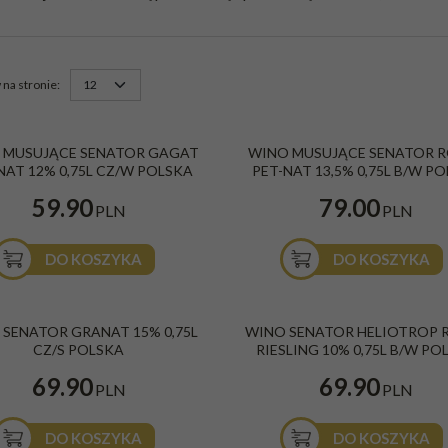
na stronie
:
sujące Senator Gagat Pet-Nat
Wino musujące Senator Roter Pet-Nat bi
 MUSUJĄCE SENATOR GAGAT
WINO MUSUJĄCE SENATOR 
, wytrawne 0,75l 12%
wytrawne 0,75l 13,5%
NAT 12% 0,75L CZ/W POLSKA
PET-NAT 13,5% 0,75L B/W P
zerwone
Kolor
:
Białe
ytrawne
Smak
:
Wytrawne
59.90
79.00
Musujące
Rodzaj
:
Musujące
PLN
PLN
lska
Kraj
:
Polska
DO KOSZYKA
DO KOSZYKA
ator Granat 2022 15% 0,75L
Wino Senator Heliotrop Roter Riesling 
 SENATOR GRANAT 15% 0,75L
WINO SENATOR HELIOTROP 
0,75L Białe Wytrawne Polska
zerwone
CZ/S POLSKA
RIESLING 10% 0,75L B/W PO
odkie
Kolor
:
Białe
lska
Smak
:
Wytrawne
69.90
69.90
Kraj
:
Polska
PLN
PLN
DO KOSZYKA
DO KOSZYKA