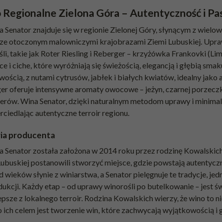
 Regionalne Zielona Góra – Autentyczność i Pas
a Senator znajduje się w regionie Zielonej Góry, słynącym z wiel
ze otoczonym malowniczymi krajobrazami Ziemi Lubuskiej. Upra
li, takie jak Roter Riesling i Reberger – krzyżówka Frankovki (Li
e i ciche, które wyróżniają się świeżością, elegancją i głębią sma
ścią, z nutami cytrusów, jabłek i białych kwiatów, idealny jako 
er oferuje intensywne aromaty owocowe – jeżyn, czarnej porzeczki
serów. Wina Senator, dzięki naturalnym metodom uprawy i minimaln
ciedlając autentyczne terroir regionu.
ria producenta
 Senator została założona w 2014 roku przez rodzinę Kowalskich, 
ubuskiej postanowili stworzyć miejsce, gdzie powstają autentyczn
d wieków słynie z winiarstwa, a Senator pielęgnuje te tradycje, 
dukcji. Każdy etap – od uprawy winorośli po butelkowanie – jest 
epsze z lokalnego terroir. Rodzina Kowalskich wierzy, że wino to ni
 ich celem jest tworzenie win, które zachwycają wyjątkowością i 