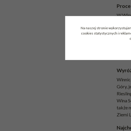
Proce
W Winni
w zgod
Na naszej stronie wykorzystujem
gleby i
cookies statystycznych i rekla
pozwal
d
musując
kontro
prowad
Wyróż
Winnica
Góry, 
Riesli
Wina Se
także 
Ziemi 
Najch