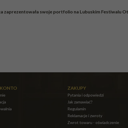
a zaprezentowała swoje portfolio na Lubuskim Festiwalu Ot
 KONTO
ZAKUPY
nie
Pytania i odpowiedzi
acja
Jak zamawiać?
walnia
Regulamin
Reklamacje i zwroty
Zwrot towaru - oświadczenie