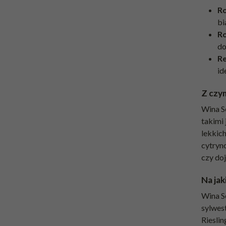
Ro
bi
Ro
do
R
id
Z czy
Wina S
takimi 
lekkic
cytryn
czy do
Na jak
Wina Se
sylwest
Rieslin