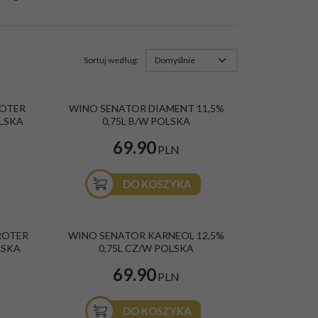
Sortuj według
:
ałe,
Wino Senator Diament białe, wytrawne 0,75l
ROTER
WINO SENATOR DIAMENT 11,5%
11,5%
OLSKA
0,75L B/W POLSKA
Kolor
:
Białe
Smak
:
Wytrawne
69.90
Rodzaj
:
Owocowe
PLN
Kraj
:
Polska
DO KOSZYKA
2023 10%
Wino Senator Karneol czerwone, wytrawne
ROTER
WINO SENATOR KARNEOL 12,5%
0,75l 12,5%
LSKA
0,75L CZ/W POLSKA
Kolor
:
Czerwone
Smak
:
Wytrawne
69.90
Rodzaj
:
Owocowe
PLN
Kraj
:
Polska
DO KOSZYKA