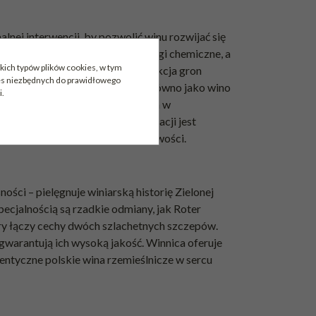
lnej interwencji, by pozwolić winu rozwijać się
 – stosuje się ograniczone zabiegi chemiczne, a
kich typów plików cookies, w tym
odmiany. Zbiory są ręczne, a selekcja gron
ies niezbędnych do prawidłowego
y w Polsce, jest produkowany zarówno jako wino
i.
ówka Frankovki i Regenta, dojrzewa w
ganckie taniny. Proces winifikacji jest
owane, harmonijne i pełne osobowości.
ści – pielęgnuje winiarską historię Zielonej
ecjalnością są rzadkie odmiany, jak Roter
tóry łączy cechy dwóch szlachetnych szczepów.
n gwarantują ich wysoką jakość. Winnica oferuje
entyczne polskie wina rzemieślnicze w sercu