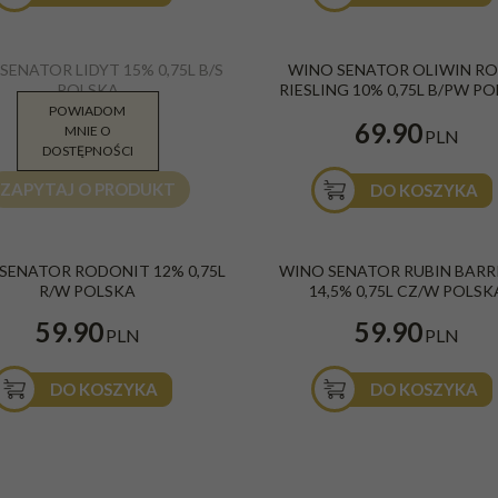
ator Lidyt białe, słodkie 0,75l 15%
Wino Senator Oliwin Roter Riesling 202
SENATOR LIDYT 15% 0,75L B/S
WINO SENATOR OLIWIN R
0,75L
iałe
POLSKA
RIESLING 10% 0,75L B/PW P
odkie
Kolor
:
Białe
POWIADOM
Owocowe
Smak
:
Połwytrawne
59.90
69.90
lska
Kraj
:
Polska
MNIE O
PLN
PLN
DOSTĘPNOŚCI
ZAPYTAJ O PRODUKT
DO KOSZYKA
ator Rodonit różowe, wytrawne 0,75l
Wino Senator Rubin Barrique czerwone
SENATOR RODONIT 12% 0,75L
WINO SENATOR RUBIN BARR
wytrawne 0,75l 14,5%
R/W POLSKA
14,5% 0,75L CZ/W POLSK
óżowe
Kolor
:
Czerwone
ytrawne
Smak
:
Wytrawne
59.90
59.90
Owocowe
Kraj
:
Polska
PLN
PLN
lska
DO KOSZYKA
DO KOSZYKA