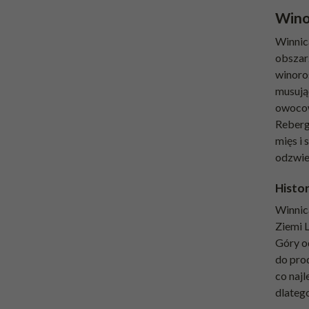
Wino
Winnic
obszar
winoroś
musując
owocowo
Reberg
mięs i 
odzwier
Histo
Winnica
Ziemi L
Góry o
do pro
co najl
dlatego