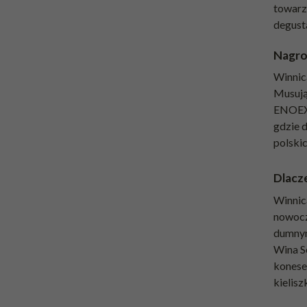
towarz
degust
Nagro
Winnica
Musują
ENOEXP
gdzie d
polski
Dlacz
Winnica
nowocze
dumnym
Wina S
konese
kielisz