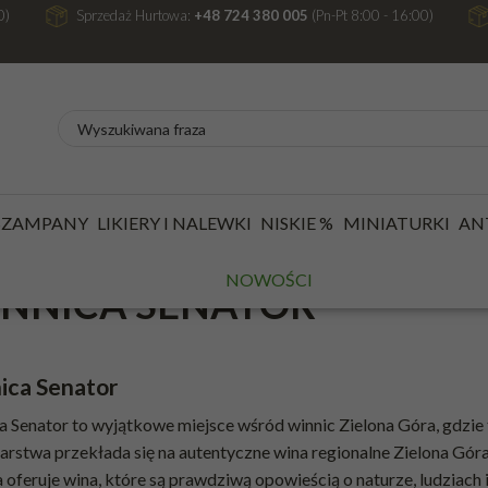
0)
Sprzedaż Hurtowa:
+48 724 380 005
(Pn-Pt 8:00 - 16:00)
/
WINA
/
WINA REGIONALNE
/
WINNICA SENATOR
 SZAMPANY
LIKIERY I NALEWKI
NISKIE %
MINIATURKI
AN
NOWOŚCI
NNICA SENATOR
ica Senator
a Senator to wyjątkowe miejsce wśród winnic Zielona Góra, gdzie 
arstwa przekłada się na autentyczne wina regionalne Zielona Góra
 oferuje wina, które są prawdziwą opowieścią o naturze, ludziach i