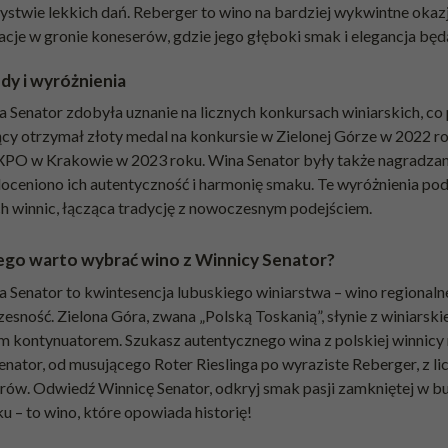
ystwie lekkich dań. Reberger to wino na bardziej wykwintne okazj
acje w gronie koneserów, gdzie jego głęboki smak i elegancja bę
dy i wyróżnienia
 Senator zdobyła uznanie na licznych konkursach winiarskich, co 
cy otrzymał złoty medal na konkursie w Zielonej Górze w 2022 ro
O w Krakowie w 2023 roku. Wina Senator były także nagradzane 
oceniono ich autentyczność i harmonię smaku. Te wyróżnienia podk
ch winnic, łącząca tradycję z nowoczesnym podejściem.
ego warto wybrać wino z Winnicy Senator?
 Senator to kwintesencja lubuskiego winiarstwa – wino regionalne 
sność. Zielona Góra, zwana „Polską Toskanią”, słynie z winiarskiej h
 kontynuatorem. Szukasz autentycznego wina z polskiej winnicy na
enator, od musującego Roter Rieslinga po wyraziste Reberger, z l
rów. Odwiedź Winnicę Senator, odkryj smak pasji zamkniętej w bu
ku – to wino, które opowiada historię!