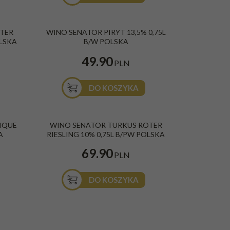
2 10%
Wino Senator Piryt białe, wytrawne 0,75l 13,5%
OTER
WINO SENATOR PIRYT 13,5% 0,75L
Kolor
:
Białe
OLSKA
B/W POLSKA
Smak
:
Wytrawne
Rodzaj
:
Owocowe
49.90
Kraj
:
Polska
PLN
DO KOSZYKA
,
Wino Senator Turkus Roter Riesling 2023 10%
IQUE
WINO SENATOR TURKUS ROTER
0,75L Białe Półwytrawne Polska
A
RIESLING 10% 0,75L B/PW POLSKA
Kolor
:
Białe
Smak
:
Połwytrawne
69.90
Kraj
:
Polska
PLN
DO KOSZYKA