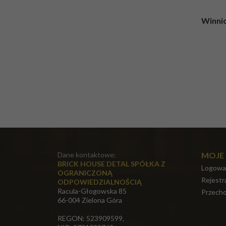
Winnic
Dane kontaktowe:
MOJE
BRICK HOUSE DETAL SPÓŁKA Z
Logowa
OGRANICZONĄ
Rejestr
ODPOWIEDZIALNOŚCIĄ
Racula-Głogowska 85
Przecho
66-004 Zielona Góra
REGON: 523909599,