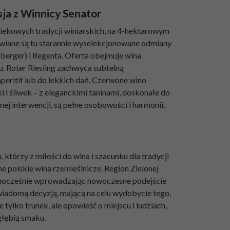
ja z Winnicy Senator
owiekowych tradycji winiarskich, na 4-hektarowym
wiane są tu starannie wyselekcjonowane odmiany
mberger) i Regenta. Oferta obejmuje wina
ku. Roter Riesling zachwyca subtelną
aperitif lub do lekkich dań. Czerwone wino
 i śliwek – z eleganckimi taninami, doskonałe do
ej interwencji, są pełne osobowości i harmonii,
którzy z miłości do wina i szacunku dla tradycji
e polskie wina rzemieślnicze. Region Zielonej
jednocześnie wprowadzając nowoczesne podejście
świadomą decyzją, mającą na celu wydobycie tego,
e tylko trunek, ale opowieść o miejscu i ludziach,
głębią smaku.