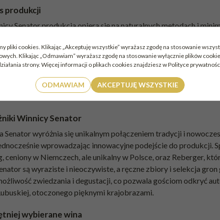
s produkcji
cy Senator produkcja opiera się na naturalnych metodach i minima
zie z naturą. Winorośl uprawiana jest z poszanowaniem środowiska
y pliki cookies. Klikając „Akceptuję wszystkie” wyrażasz zgodę na stosowanie wszyst
 klimat regionu są dokładnie analizowane, by dobrać odpowiednie 
mowych. Klikając „Odmawiam” wyrażasz zgodę na stosowanie wyłącznie plików cook
a wybrać tylko najlepsze owoce. Roter Riesling, rzadko spotykan
ziałania strony. Więcej informacji o plikach cookies znajdziesz w Polityce prywatnośc
e, jak i ciche, z naciskiem na świeżość i finezję. Reberger, krzyż
lowanych warunkach, by wydobyć intensywne aromaty owocowe i ele
ODMAWIAM
AKCEPTUJĘ WSZYSTKIE
zony z pokorą wobec natury, co pozwala tworzyć wina skoncentr
niki Winnicy Senator
 Senator wyróżnia się unikalnym połączeniem tradycji i nowoczesno
jednocześnie wprowadzając innowacyjne podejście do produkcji. Sp
ng, ceniony w Niemczech, ale unikalny w Polsce, oraz Reberger, k
nator są wyraziste i nieoczywiste, a ręczne zbiory i selekcja gro
możliwość zwiedzania i degustacji, co pozwala gościom odkryć aut
Lubuskiej, otoczonego pięknymi krajobrazami.
ętniej wybierane wina