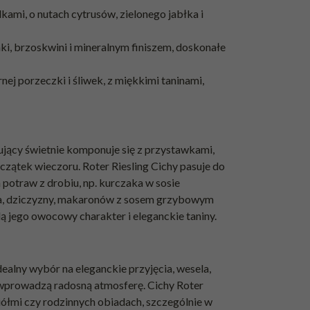
kami, o nutach cytrusów, zielonego jabłka i
ki, brzoskwini i mineralnym finiszem, doskonałe
nej porzeczki i śliwek, z miękkimi taninami,
ujący świetnie komponuje się z przystawkami,
 początek wieczoru. Roter Riesling Cichy pasuje do
 potraw z drobiu, np. kurczaka w sosie
a, dziczyzny, makaronów z sosem grzybowym
ą jego owocowy charakter i eleganckie taniny.
dealny wybór na eleganckie przyjęcia, wesela,
i wprowadzą radosną atmosferę. Cichy Roter
iółmi czy rodzinnych obiadach, szczególnie w