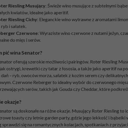
ter Riesling Musujący
: Świeże wino musujące z subtelnymi bąbel
ałych kwiatów, idealne jako aperitif.
ter Riesling Cichy
: Eleganckie wino wytrawne z aromatami limon
 ryb i sałatek.
eberger Czerwone
: Wyraziste wino czerwone z nutami jeżyn, czar
ealne do mięs i serów.
m pić wina Senator?
enator oferują szerokie możliwości pairingów. Roter Riesling Mus
jak ostrygi, krewetki czy tatar z łososia, a także jako aperitif na
h dań – ryb, owoców morza, sałatek z kozim serem czy delikatnych
owym. Czerwone Reberger to idealny wybór do czerwonego mięs
jrzewających serów, takich jak Gouda czy Cheddar, które podkreśl
ie okazje?
nator są doskonałe na różne okazje. Musujący Roter Riesling to i
rowe toasty czy letnie garden party, gdzie jego lekkość i bąbelk
g sprawdzi się na romantycznych kolacjach, spotkaniach z przyjac