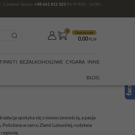
Customer Service:
+48 661 812 020
(Pn-Pt 8:00 - 16:00)
0
Twój koszyk
0,00
PLN
TIPASTI
BEZALKOHOLOWE
CYGARA
INNE
BLOG
tradycja spotyka się z nowoczesnością, a pasja
. Położona w sercu Ziemi Lubuskiej, rodzinna
 regionie.