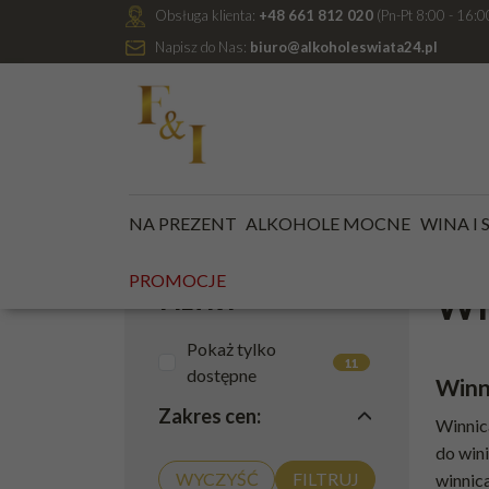
Obsługa klienta:
+48 661 812 020
(Pn-Pt 8:00 - 16:0
Napisz do Nas:
biuro@alkoholeswiata24.pl
Jesteś tutaj:
Kategoria główna
/
WINA I SZAMPANY
NA PREZENT
ALKOHOLE MOCNE
WINA I
PROMOCJE
WI
FILTRY
Pokaż tylko
11
dostępne
Winn
Zakres cen
:
Winnic
do wini
winnica