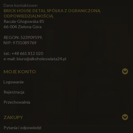
Dane kontaktowe:
BRICK HOUSE DETAL SPÓŁKA Z OGRANICZONĄ
ODPOWIEDZIALNOŚCIĄ
Racula-Głogowska 85
66-004 Zielona Góra
REGON: 523909599,
NIP: 9731089769
tel.: +48 661 812 020
e-mail:
biuro@alkoholeswiata24.pl
MOJE KONTO
Logowanie
Rejestracja
Przechowalnia
ZAKUPY
Pytania i odpowiedzi