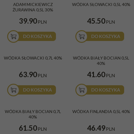
ADAM MICKIEWICZ
WÓDKA SŁOWACKI 0,5L 40%
0,5l 30%
ŻURAWINA 0,5L 30%
39.90
45.50
PLN
PLN
DO KOSZYKA
DO KOSZYKA
Wódka Słowacki 0,7l 40%
WÓDKA BIAŁY BOCIAN 0,5L 40%
BESTSELLER
WÓDKA SŁOWACKI 0,7L 40%
WÓDKA BIAŁY BOCIAN 0,5L
40%
63.90
41.60
PLN
PLN
DO KOSZYKA
DO KOSZYKA
Wódka Biały Bocian 0,7l 40%
WÓDKA BIAŁY BOCIAN 0,7L
WÓDKA FINLANDIA 0,5L 40%
40%
61.50
46.49
PLN
PLN