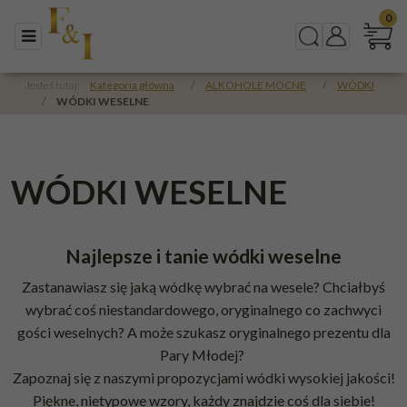
0
Menu
Szukaj
Panel
Jesteś tutaj:
Kategoria główna
/
ALKOHOLE MOCNE
/
WÓDKI
/
WÓDKI WESELNE
WÓDKI WESELNE
Najlepsze i tanie wódki weselne
Zastanawiasz się jaką wódkę wybrać na wesele? Chciałbyś
wybrać coś niestandardowego, oryginalnego co zachwyci
gości weselnych? A może szukasz oryginalnego prezentu dla
Pary Młodej?
Zapoznaj się z naszymi propozycjami wódki wysokiej jakości!
Piękne, nietypowe wzory, każdy znajdzie coś dla siebie!