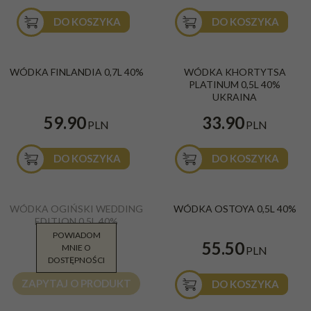
DO KOSZYKA
DO KOSZYKA
Wódka Finlandia 0,7l 40%
Wódka Khortytsa Platinum 0,5L 40%
BESTSELLER
BESTSELLER
WÓDKA FINLANDIA 0,7L 40%
WÓDKA KHORTYTSA
Ukraina
PLATINUM 0,5L 40%
UKRAINA
59.90
33.90
PLN
PLN
DO KOSZYKA
DO KOSZYKA
Wódka Ogiński Wedding Edition 0,5l
Wódka Ostoya 0,5l 40%
WÓDKA OGIŃSKI WEDDING
WÓDKA OSTOYA 0,5L 40%
40%
EDITION 0,5L 40%
POWIADOM
42.90
55.50
MNIE O
PLN
PLN
DOSTĘPNOŚCI
ZAPYTAJ O PRODUKT
DO KOSZYKA