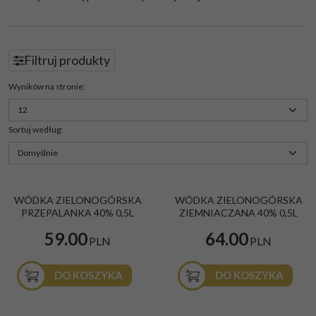
Filtruj produkty
Panel
Wyników na stronie
:
Sortuj według
:
WÓDKA ZIELONOGÓRSKA
WÓDKA ZIELONOGÓRSKA
WÓDKA ZIELONOGÓRSKA
WÓDKA ZIELONOGÓRSKA
PRZEPALANKA 40% 0,5L
ZIEMNIACZANA 40% 0,5L
PRZEPALANKA 40% 0,5L
ZIEMNIACZANA 40% 0,5L
59.00
64.00
PLN
PLN
DO KOSZYKA
DO KOSZYKA
Wódka Adam Mickiewicz Żurawina
WÓDKA SŁOWACKI 0,5L 40%