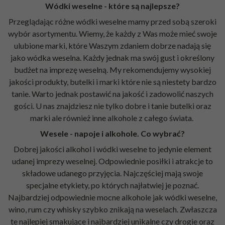
Wódki weselne - które są najlepsze?
Przeglądając różne wódki weselne mamy przed sobą szeroki
wybór asortymentu. Wiemy, że każdy z Was może mieć swoje
ulubione marki, które Waszym zdaniem dobrze nadają się
jako wódka weselna. Każdy jednak ma swój gust i określony
budżet na imprezę weselną. My rekomendujemy wysokiej
jakości produkty, butelki i marki które nie są niestety bardzo
tanie. Warto jednak postawić na jakość i zadowolić naszych
gości. U nas znajdziesz nie tylko dobre i tanie butelki oraz
marki ale również inne alkohole z całego świata.
Wesele - napoje i alkohole. Co wybrać?
Dobrej jakości alkohol i wódki weselne to jedynie element
udanej imprezy weselnej. Odpowiednie posiłki i atrakcje to
składowe udanego przyjęcia. Najczęściej mają swoje
specjalne etykiety, po których najłatwiej je poznać.
Najbardziej odpowiednie mocne alkohole jak wódki weselne,
wino
, rum czy
whisky
szybko znikają na weselach. Zwłaszcza
te najlepiej smakujące i najbardziej unikalne czy drogie oraz