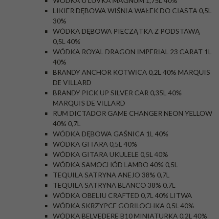
WÓDKA U'LUVKA MAGNUM 1,75L 40%
LIKIER DĘBOWA WIŚNIA WAŁEK DO CIASTA 0,5L
30%
WÓDKA DĘBOWA PIECZĄTKA Z PODSTAWĄ
0,5L 40%
WÓDKA ROYAL DRAGON IMPERIAL 23 CARAT 1L
40%
BRANDY ANCHOR KOTWICA 0,2L 40% MARQUIS
DE VILLARD
BRANDY PICK UP SILVER CAR 0,35L 40%
MARQUIS DE VILLARD
RUM DICTADOR GAME CHANGER NEON YELLOW
40% 0,7L
WÓDKA DĘBOWA GAŚNICA 1L 40%
WÓDKA GITARA 0,5L 40%
WÓDKA GITARA UKULELE 0,5L 40%
WÓDKA SAMOCHÓD LAMBO 40% 0,5L
TEQUILA SATRYNA ANEJO 38% 0,7L
TEQUILA SATRYNA BLANCO 38% 0,7L
WÓDKA OBELIU CRAFTED 0,7L 40% LITWA
WÓDKA SKRZYPCE GORILOCHKA 0,5L 40%
WÓDKA BELVEDERE B10 MINIATURKA 0,2L 40%