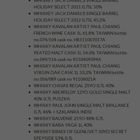
WHISKEY JACK DANIEL'S SINGLE BARREL
HOLIDAY SELECT 2011 0,75L 50%
WHISKEY JACK DANIEL'S SINGLE BARREL
HOLIDAY SELECT 2012 0,75L 45,2%
WHISKY KAVALAN ARTIST PAUL CHIANG
FRENCH WINE CASK 1L 61,8% TAIWAN bottle
no.074/104 cask no. HB111007017A
WHISKY KAVALAN ARTIST PAUL CHIANG
PEATED MALT CASK 1L 54,0% TAIWAN bottle
no.049/116 cask no R150409094A
WHISKY KAVALAN ARTIST PAUL CHIANG
VIRGIN OAK CASK 1L 53,2% TAIWAN bottle
no.056/089 cask no 91106021A
WHISKY CHIVAS REGAL 25YO 0,7L 40%
WHISKY ABERFELDY 12YO GOLD SINGLE MALT
40% 0,7L PUSZKA
WHISKY PAUL JOHN SINGLE MALT BRILLANCE
0,7L 46% + SZKLANKA INDIE
WHISKY BALVENIE 25YO 48% 0,7L
WHISKY BABA YAGA 1L 40%
WHISKY BRAES OF GLENLIVET 30YO SECRET
SPEYSIDE 53% 0,7L