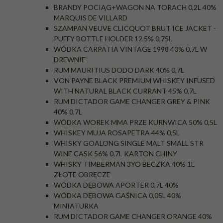
BRANDY POCIĄG+WAGON NA TORACH 0,2L 40%
MARQUIS DE VILLARD
SZAMPAN VEUVE CLICQUOT BRUT ICE JACKET -
PUFFY BOTTLE HOLDER 12,5% 0,75L
WÓDKA CARPATIA VINTAGE 1998 40% 0,7L W
DREWNIE
RUM MAURITIUS DODO DARK 40% 0,7L
VON PAYNE BLACK PREMIUM WHISKEY INFUSED
WITH NATURAL BLACK CURRANT 45% 0,7L
RUM DICTADOR GAME CHANGER GREY & PINK
40% 0,7L
WÓDKA WOREK MMA PRZE KURNWICA 50% 0,5L
WHISKEY MUJA ROSAPETRA 44% 0,5L
WHISKY GOALONG SINGLE MALT SMALL STR
WINE CASK 56% 0,7L KARTON CHINY
WHISKY TIMBERMAN 3YO BECZKA 40% 1L
ZŁOTE OBRĘCZE
WÓDKA DĘBOWA APORTER 0,7L 40%
WÓDKA DĘBOWA GAŚNICA 0,05L 40%
MINIATURKA
RUM DICTADOR GAME CHANGER ORANGE 40%