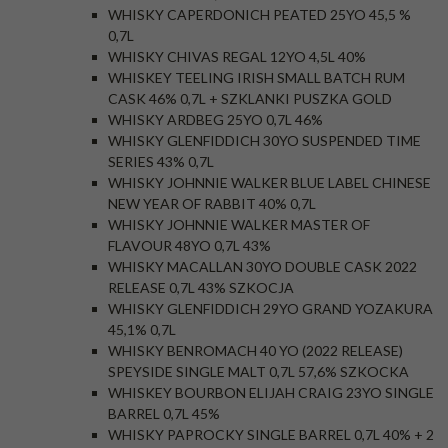
WHISKY CAPERDONICH PEATED 25YO 45,5 %
0,7L
WHISKY CHIVAS REGAL 12YO 4,5L 40%
WHISKEY TEELING IRISH SMALL BATCH RUM
CASK 46% 0,7L + SZKLANKI PUSZKA GOLD
WHISKY ARDBEG 25YO 0,7L 46%
WHISKY GLENFIDDICH 30YO SUSPENDED TIME
SERIES 43% 0,7L
WHISKY JOHNNIE WALKER BLUE LABEL CHINESE
NEW YEAR OF RABBIT 40% 0,7L
WHISKY JOHNNIE WALKER MASTER OF
FLAVOUR 48YO 0,7L 43%
WHISKY MACALLAN 30YO DOUBLE CASK 2022
RELEASE 0,7L 43% SZKOCJA
WHISKY GLENFIDDICH 29YO GRAND YOZAKURA
45,1% 0,7L
WHISKY BENROMACH 40 YO (2022 RELEASE)
SPEYSIDE SINGLE MALT 0,7L 57,6% SZKOCKA
WHISKEY BOURBON ELIJAH CRAIG 23YO SINGLE
BARREL 0,7L 45%
WHISKY PAPROCKY SINGLE BARREL 0,7L 40% + 2