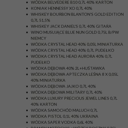
WÓDKA BELVEDERE B10 0,7L 40% KARTON
KONIAK HENNESSY XO 0,7L 40%
WHISKEY BOURBON BLANTON'S GOLD EDITION
0,7L 51,5%
WHISKEY JACK DANIEL'S 0,7L 40% GITARA
WINO MUSUJĄCE BLUE NUN GOLD 0,75L B/PW
NIEMCY
WÓDKA CRYSTAL HEAD 40% 0,05L MINIATURKA
WÓDKA CRYSTAL HEAD 40% 0,7L PUDEŁKO
WÓDKA CRYSTAL HEAD AURORA 40% 0,7L
PUDEŁKO
WÓDKA DĘBOWA 40% 2L+HUŚTAWKA
WÓDKA DĘBOWA APTECZKA LEŚNA 8 X 0,05L
40% MINIATURKA
WÓDKA DĘBOWA JAJKO 0,7L 40%
WÓDKA DĘBOWA MILITARY 0,7L 40%
WÓDKA LUXURY PRECIOUS JEWEL LINES 0,7L
40% KARTON
WÓDKA SAMOCHÓD MALUCH 0,7L
WÓDKA PISTOL 0,1L 40% UKRAINA
WÓDKA SAPER VODKA 0,6L 40%