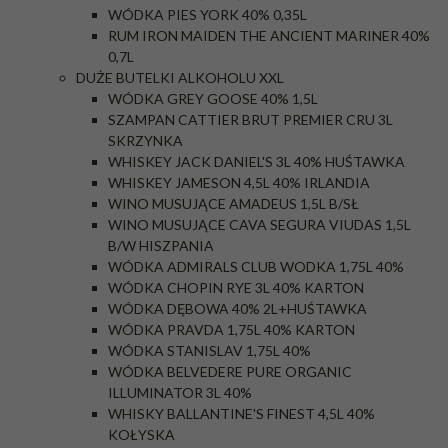
WÓDKA PIES YORK 40% 0,35L
RUM IRON MAIDEN THE ANCIENT MARINER 40%
0,7L
DUŻE BUTELKI ALKOHOLU XXL
WÓDKA GREY GOOSE 40% 1,5L
SZAMPAN CATTIER BRUT PREMIER CRU 3L
SKRZYNKA
WHISKEY JACK DANIEL'S 3L 40% HUŚTAWKA
WHISKEY JAMESON 4,5L 40% IRLANDIA
WINO MUSUJĄCE AMADEUS 1,5L B/SŁ
WINO MUSUJĄCE CAVA SEGURA VIUDAS 1,5L
B/W HISZPANIA
WÓDKA ADMIRALS CLUB WODKA 1,75L 40%
WÓDKA CHOPIN RYE 3L 40% KARTON
WÓDKA DĘBOWA 40% 2L+HUŚTAWKA
WÓDKA PRAVDA 1,75L 40% KARTON
WÓDKA STANISLAV 1,75L 40%
WÓDKA BELVEDERE PURE ORGANIC
ILLUMINATOR 3L 40%
WHISKY BALLANTINE'S FINEST 4,5L 40%
KOŁYSKA