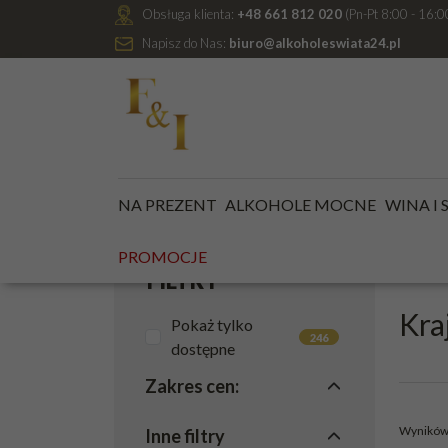
Obsługa klienta:
+48 661 812 020
(Pn-Pt 8:00 - 16:0
Napisz do Nas:
biuro@alkoholeswiata24.pl
Jesteś tutaj:
Kategoria główna
/
ALKOHOLE MOCNE
NA PREZENT
ALKOHOLE MOCNE
WINA I
KR
PROMOCJE
FILTRY
Kra
Pokaż tylko
246
dostępne
Zakres cen
:
Wyników 
Inne filtry