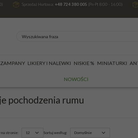
0)
Sprzedaż Hurtowa:
+48 724 380 005
(Pn-Pt 8:00 - 16:00)
/
RUMY
/
KRAJ
 SZAMPANY
LIKIERY I NALEWKI
NISKIE %
MINIATURKI
AN
AJ
NOWOŚCI
je pochodzenia rumu
na stronie
:
Sortuj według
: