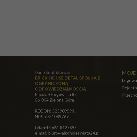
Dane kontaktowe:
MOJE
BRICK HOUSE DETAL SPÓŁKA Z
Logowa
OGRANICZONĄ
Rejestr
ODPOWIEDZIALNOŚCIĄ
Racula-Głogowska 85
Przecho
66-004 Zielona Góra
REGON: 523909599,
NIP: 9731089769
tel.: +48 661 812 020
e-mail:
biuro@alkoholeswiata24.pl