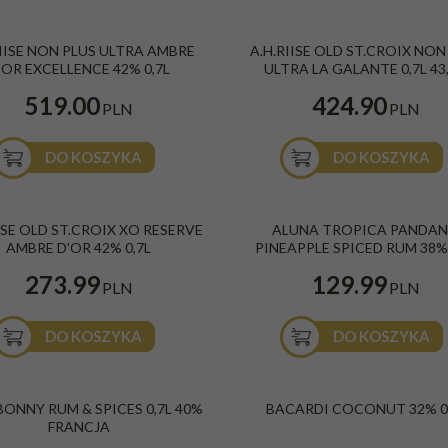
se Non Plus Ultra Ambre d’Or
A.H. Riise Old St. Croix Non Plus Ultra L
RIISE NON PLUS ULTRA AMBRE
A.H.RIISE OLD ST.CROIX NON
ce 0,7l 42%
0,7L 43,4%
'OR EXCELLENCE 42% 0,7L
ULTRA LA GALANTE 0,7L 43
raiby
Kraj
:
Karaiby
Wino
Gatunek
:
Złoty/Gold
519.00
424.90
k
:
Złoty/Gold
PLN
PLN
DO KOSZYKA
DO KOSZYKA
se Old St. Croix XO Reserve Ambre d'Or
Aluna Tropica Pandan & Pineapple Spic
Ć
ISE OLD ST.CROIX XO RESERVE
ALUNA TROPICA PANDAN
38% 0,7L
AMBRE D'OR 42% 0,7L
PINEAPPLE SPICED RUM 38% 
raiby
Kraj
:
Karaiby
Wino
Gatunek
:
Przyprawiany/Spiced
273.99
129.99
k
:
Złoty/Gold
PLN
PLN
DO KOSZYKA
DO KOSZYKA
nny Rum & Spices 0,7L 40% Francja
Bacardi Coconut 27% 0,7l
BESTSELLER
PROMOCJA
BONNY RUM & SPICES 0,7L 40%
BACARDI COCONUT 32% 0
k
:
Przyprawiany/Spiced
Kraj
:
Barbados
FRANCJA
Gatunek
:
Biały