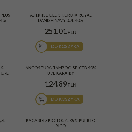
a Galante
Rum A.H. Riise Royal Danish Navy 40% 0,7L
 PLUS
A.H.RIISE OLD ST.CROIX ROYAL
Kraj
:
Karaiby
,4%
DANISH NAVY 0,7L 40%
Gatunek
:
Złoty/Gold
251.01
PLN
DO KOSZYKA
ed Rum
Rum Angostura Tamboo Spiced 0,7l 40%
 &
ANGOSTURA TAMBOO SPICED 40%
Kraj
:
Karaiby
0,7L
0,7L KARAIBY
Gatunek
:
Przyprawiany/Spiced
124.89
PLN
DO KOSZYKA
RUM BACARDI SPICED 0.7L 37.5% PUERTO RICO
PROMOCJA
,7L
BACARDI SPICED 0.7L 35% PUERTO
Gatunek
:
Przyprawiany/Spiced
RICO