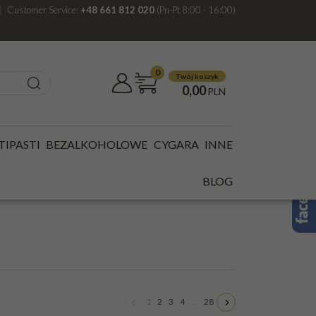
Customer Service:
+48 661 812 020
(Pn-Pt 8:00 - 16:00)
0
Twój koszyk
0,00
PLN
TIPASTI
BEZALKOHOLOWE
CYGARA
INNE
BLOG
1
2
3
4
...
28