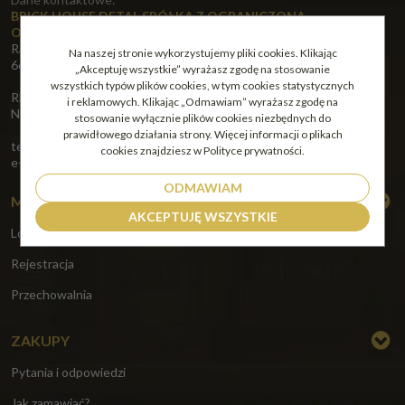
BRICK HOUSE DETAL SPÓŁKA Z OGRANICZONĄ
ODPOWIEDZIALNOŚCIĄ
Racula-Głogowska 85
Na naszej stronie wykorzystujemy pliki cookies. Klikając
66-004 Zielona Góra
„Akceptuję wszystkie” wyrażasz zgodę na stosowanie
wszystkich typów plików cookies, w tym cookies statystycznych
REGON: 523909599,
i reklamowych. Klikając „Odmawiam” wyrażasz zgodę na
NIP: 9731089769
stosowanie wyłącznie plików cookies niezbędnych do
prawidłowego działania strony. Więcej informacji o plikach
tel.: +48 661 812 020
cookies znajdziesz w Polityce prywatności.
e-mail:
biuro@alkoholeswiata24.pl
ODMAWIAM
MOJE KONTO
AKCEPTUJĘ WSZYSTKIE
Logowanie
Rejestracja
Przechowalnia
ZAKUPY
Pytania i odpowiedzi
Jak zamawiać?