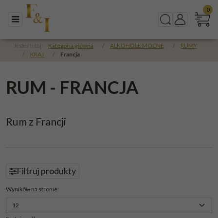
0
Menu
Szukaj
Panel
Jesteś tutaj:
Kategoria główna
/
ALKOHOLE MOCNE
/
RUMY
/
KRAJ
/
Francja
RUM - FRANCJA
Rum z Francji
Filtruj produkty
Panel
Wyników na stronie
: