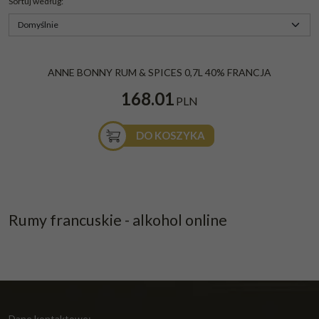
Sortuj według
:
Anne Bonny Rum & Spices 0,7L 40% Francja
ANNE BONNY RUM & SPICES 0,7L 40% FRANCJA
Gatunek
:
Przyprawiany/Spiced
168.01
PLN
DO KOSZYKA
Rumy francuskie - alkohol online
Dane kontaktowe: