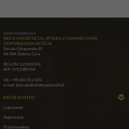
Dane kontaktowe:
BRICK HOUSE DETAL SPÓŁKA Z OGRANICZONĄ
ODPOWIEDZIALNOŚCIĄ
Racula-Głogowska 85
66-004 Zielona Góra
REGON: 523909599,
NIP: 9731089769
tel.: +48 661 812 020
e-mail:
biuro@alkoholeswiata24.pl
MOJE KONTO
Logowanie
Rejestracja
Przechowalnia