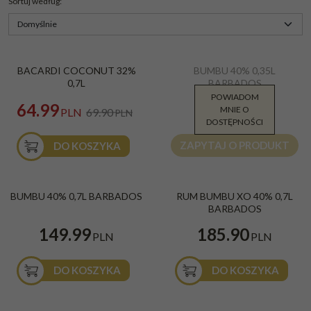
Sortuj według
:
Bacardi Coconut 27% 0,7l
Bumbu 40% 0,35l
BESTSELLER
PROMOCJA
BACARDI COCONUT 32%
BUMBU 40% 0,35L
Kraj
:
Barbados
Kraj
:
Barbados
0,7L
BARBADOS
Gatunek
:
Biały
Beczka
:
Bourbon
POWIADOM
Gatunek
:
Złoty/Gold
99.90
64.99
MNIE O
PLN
PLN
69.90
PLN
DOSTĘPNOŚCI
ZAPYTAJ O PRODUKT
DO KOSZYKA
Bumbu 0,7l 40%
RUM BUMBU XO 40% 0,7L
BESTSELLER
BUMBU 40% 0,7L BARBADOS
RUM BUMBU XO 40% 0,7L
BARBADOS
Kraj
:
Barbados
BARBADOS
Kraj
:
Barbados
Beczka
:
Bourbon
149.99
185.90
Gatunek
:
Złoty/Gold
PLN
PLN
DO KOSZYKA
DO KOSZYKA
Rum Bumbu XO 0,7l 40% tuba
Rum Compendium 9 YO Single