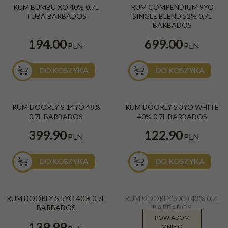
RUM BUMBU XO 40% 0,7L
RUM COMPENDIUM 9YO
Blend 0,7l 52% Barbados
Kraj
:
Barbados
TUBA BARBADOS
SINGLE BLEND 52% 0,7L
Beczka
:
Sherry
Kraj
:
Barbados
BARBADOS
Gatunek
:
Złoty/Gold
Beczka
:
Sherry
Gatunek
:
Złoty/Gold
194.00
699.00
PLN
PLN
DO KOSZYKA
DO KOSZYKA
RUM DOORLY'S 14YO 48% 0,7L
RUM DOORLY'S 3YO WHITE 40%
RUM DOORLY'S 14YO 48%
RUM DOORLY'S 3YO WHITE
BARBADOS
0,7L BARBADOS
0,7L BARBADOS
40% 0,7L BARBADOS
Kraj
:
Barbados
Kraj
:
Barbados
Beczka
:
Bourbon
Gatunek
:
Biały
399.90
122.90
PLN
PLN
DO KOSZYKA
DO KOSZYKA
RUM DOORLY'S 5YO
Rum Doorly's XO 40% 0,7L
RUM DOORLY'S 5YO 40% 0,7L
RUM DOORLY'S XO 43% 0,7L
BARBADOS
Kraj
:
Barbados
BARBADOS
BARBADOS
Gatunek
:
Złoty/Gold
Kraj
:
Barbados
POWIADOM
Beczka
:
Sherry
199.00
139.99
Gatunek
:
Złoty/Gold
MNIE O
PLN