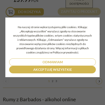
PLN
DOSTĘPNOŚCI
ZAPYTAJ O PRODUKT
DO KOSZYKA
Rum Foursquare Equidem 14YO
Rum Foursquare Equipoise 14 YO
Na naszej stronie wykorzystujemy pliki cookies. Klikając
RUM FOURSQUARE
RUM FOURSQUARE
61% 0,7L Barbados
0,7l 61% Barbados
„Akceptuję wszystkie” wyrażasz zgodę na stosowanie
EQUIDEM 14YO 61% 0,7L
EQUIPOISE 14 YO 61% 0,7L
Kraj
:
Barbados
Kraj
:
Barbados
wszystkich typów plików cookies, w tym cookies statystycznych
BARBADOS
BARBADOS
Beczka
:
Wino
Beczka
:
Calvados
i reklamowych. Klikając „Odmawiam” wyrażasz zgodę na
Gatunek
:
Złoty/Gold
Gatunek
:
Złoty/Gold
stosowanie wyłącznie plików cookies niezbędnych do
579.00
559.00
PLN
PLN
prawidłowego działania strony. Więcej informacji o plikach
cookies znajdziesz w Polityce prywatności.
DO KOSZYKA
DO KOSZYKA
ODMAWIAM
AKCEPTUJĘ WSZYSTKIE
1
2
3
Rumy z Barbados - alkohol online