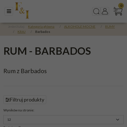
0
Menu
Szukaj
Panel
Jesteś tutaj:
Kategoria główna
/
ALKOHOLE MOCNE
/
RUMY
/
KRAJ
/
Barbados
RUM - BARBADOS
Rum z Barbados
Filtruj produkty
Panel
Wyników na stronie
: