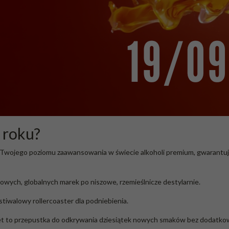
 roku?
 Twojego poziomu zaawansowania w świecie alkoholi premium, gwarantuje
towych, globalnych marek po niszowe, rzemieślnicze destylarnie.
tiwalowy rollercoaster dla podniebienia.
let to przepustka do odkrywania dziesiątek nowych smaków bez dodatko