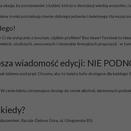
na okazja, by porozmawiać z ludźmi, którzy o destylacji wiedzą wszystko, i
ialne trunki potrzebują równie dobrego jedzenia i świetnego tła muzyczn
dego!
zy Ci się wyłącznie z mocnym, ciężkim profilem? Bez obaw! Festiwal to ide
ekkich, słodszych, owocowych i niezwykle finezyjnych propozycji - w ty
jlepsza wiadomość edycji: NIE PO
ak idziemy pod prąd. Chcemy, aby to święto było dostępne dla każdego 
W cenie biletu otrzymujesz dostęp do setek alkoholi, darmowych próbek 
i kiedy?
daszeniem. Racula-Zielona Góra, ul. Głogowska 85)