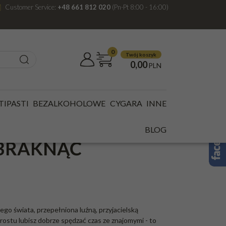
Customer Service:
+48 661 812 020
(Pn-Pt 8:00 - 16:00)
0
Twój koszyk
0,00
PLN
TIPASTI
BEZALKOHOLOWE
CYGARA
INNE
ZE POWRACA!
BLOG
ABRAKNĄĆ
ego świata, przepełniona luźną, przyjacielską
prostu lubisz dobrze spędzać czas ze znajomymi - to