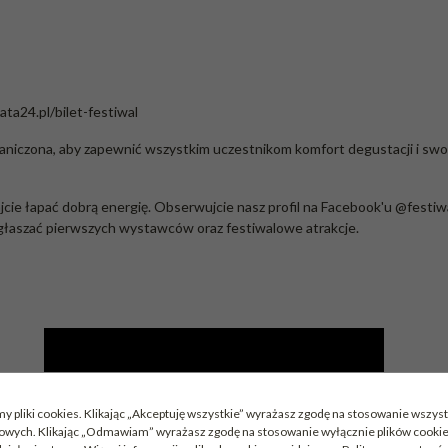
ata24.pl/bilet-festiwal
ograniczona, aby zapewnić wszystkim uczestnikom komfort degustacji i s
ajcie łapać dobrą energię. Obserwujcie nasz profil na Facebook'u
@festiw
głaszać pierwszych wystawców oraz festiwalowe atrakcje.
y pliki cookies. Klikając „Akceptuję wszystkie” wyrażasz zgodę na stosowanie wszyst
mowych. Klikając „Odmawiam” wyrażasz zgodę na stosowanie wyłącznie plików cook