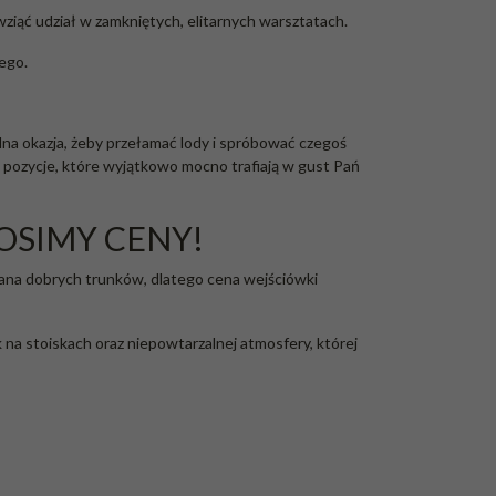
 wziąć udział w zamkniętych, elitarnych warsztatach.
ego.
alna okazja, żeby przełamać lody i spróbować czegoś
m pozycje, które wyjątkowo mocno trafiają w gust Pań
DNOSIMY CENY!
fana dobrych trunków, dlatego cena wejściówki
na stoiskach oraz niepowtarzalnej atmosfery, której