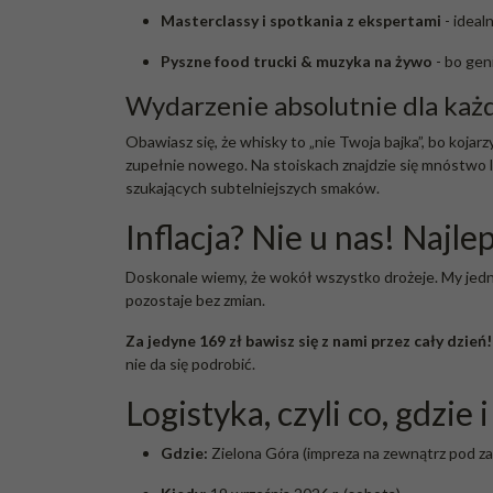
Masterclassy i spotkania z ekspertami
- ideal
Pyszne food trucki & muzyka na żywo
- bo gen
Wydarzenie absolutnie dla każ
Obawiasz się, że whisky to „nie Twoja bajka”, bo kojar
zupełnie nowego. Na stoiskach znajdzie się mnóstwo l
szukających subtelniejszych smaków.
Inflacja? Nie u nas! Na
Doskonale wiemy, że wokół wszystko drożeje. My jedn
pozostaje bez zmian.
Za jedyne 169 zł bawisz się z nami przez cały dzień!
nie da się podrobić.
Logistyka, czyli co, gdzie 
Gdzie:
Zielona Góra (impreza na zewnątrz pod za