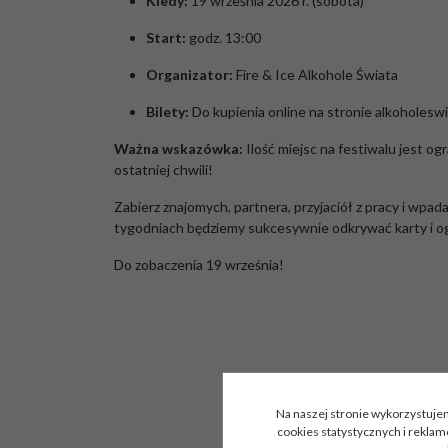
Kiedy:
19 września 2026 r. (sobota)
Start:
godz. 13:00
Organizator:
Fire & Ice Alkohole Świata
Bilety:
Do kupienia online na stronie
alkoholeswi
Ważna wskazówka:
Ilość miejsc na festiwalu jest 
ostatniej chwili!
Zabierz znajomych, partnera, przyjaciół z pracy i wpad
tygodniach będziemy sukcesywnie odkrywać karty i o
Do zobaczenia 19 września!
Na naszej stronie wykorzystujem
cookies statystycznych i rekla