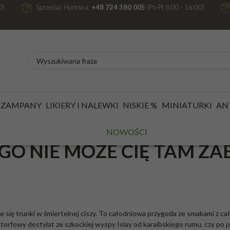
0)
Sprzedaż Hurtowa:
+48 724 380 005
(Pn-Pt 8:00 - 16:00)
sky & Rum w Zielonej Górze powraca! Sprawdź, dlaczego nie może Cię tam zabraknąć
 SZAMPANY
LIKIERY I NALEWKI
NISKIE %
MINIATURKI
AN
 & RUM W ZIELONEJ GÓR
NOWOŚCI
GO NIE MOŻE CIĘ TAM Z
 się trunki w śmiertelnej ciszy. To całodniowa przygoda ze smakami z cał
 torfowy destylat ze szkockiej wyspy Islay od karaibskiego rumu, czy po 