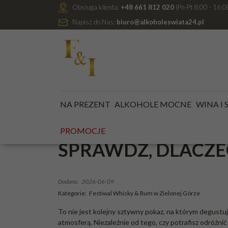
Obsługa klienta:
+48 661 812 020
(Pn-Pt 8:00 - 16:0
Napisz do Nas:
biuro@alkoholeswiata24.pl
Blog
»
Festiwal Whisky & Rum w Zielonej Górze
»
Festiwal Whi
NA PREZENT
ALKOHOLE MOCNE
WINA I
FESTIWAL WHISKY
PROMOCJE
SPRAWDŹ, DLACZE
Dodano:
2026-06-09
Kategorie:
Festiwal Whisky & Rum w Zielonej Górze
To nie jest kolejny sztywny pokaz, na którym degustuje
atmosferą. Niezależnie od tego, czy potrafisz odróżnić