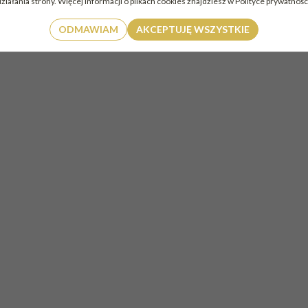
ziałania strony. Więcej informacji o plikach cookies znajdziesz w Polityce prywatnośc
ODMAWIAM
AKCEPTUJĘ WSZYSTKIE