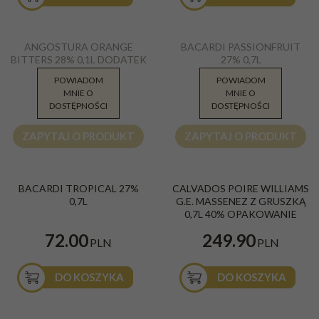
Bacardi Passionfruit 27% 0,7L
ANGOSTURA ORANGE
BACARDI PASSIONFRUIT
BITTERS 28% 0,1L DODATEK
27% 0,7L
DO DRINKÓW
POWIADOM
POWIADOM
MNIE O
MNIE O
69.00
59.99
PLN
PLN
DOSTĘPNOŚCI
DOSTĘPNOŚCI
ZAPYTAJ O PRODUKT
ZAPYTAJ O PRODUKT
Bacardi Tropical 0,7l 27%
G.E. Poire Williams Massenez
BACARDI TROPICAL 27%
CALVADOS POIRE WILLIAMS
Emprisonnee 0,7l 40%
0,7L
G.E. MASSENEZ Z GRUSZKĄ
Kraj
:
Francja
0,7L 40% OPAKOWANIE
72.00
249.90
PLN
PLN
DO KOSZYKA
DO KOSZYKA
Captain Morgan Tiki Mango &
Cytrynówka Góralska Polowaca 0,5l