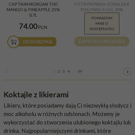
CAPTAIN MORGAN TIKI
CYTRYNÓWKA GÓRALSKA
Pineapple Caribbean Rum 0,7l 25%
30%
MANGO & PINEAPPLE 25%
POLOWACA 0,5L 30%
Kraj
:
Jamaica
0,7L
POWIADOM
MNIE O
49.99
74.00
PLN
PLN
DOSTĘPNOŚCI
ZAPYTAJ O PRODUKT
DO KOSZYKA
1
2
3
4
...
39
Koktajle z likierami
Likiery, które posiadamy dają Ci niezwykłą słodycz i
moc alkoholu w różnych odsłonach. Możemy je
wykorzystać do stworzenia ulubionego koktajlu lub
drinka. Najpopularniejszymi drinkami, które