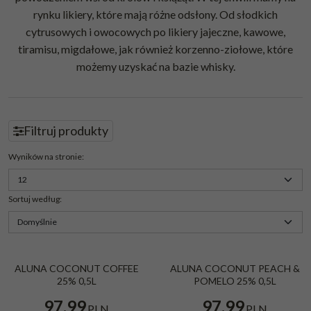
rynku likiery, które mają różne odsłony. Od słodkich
cytrusowych i owocowych po likiery jajeczne, kawowe,
tiramisu, migdałowe, jak również korzenno-ziołowe, które
możemy uzyskać na bazie whisky.
Filtruj produkty
Panel
Wyników na stronie
:
Sortuj według
:
Aluna Coconut Coffee 25% 0,5L
Aluna Coconut Peach & Pomelo 25%
ALUNA COCONUT COFFEE
ALUNA COCONUT PEACH &
0,5L
25% 0,5L
POMELO 25% 0,5L
97.99
97.99
PLN
PLN