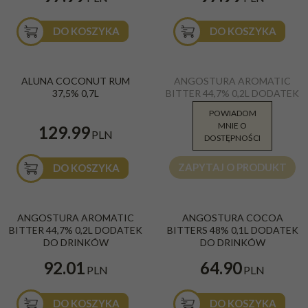
DO KOSZYKA
DO KOSZYKA
Aluna Coconut Rum 37,5% 0,7L
ANGOSTURA BITTER 44.7% 0.2L
ALUNA COCONUT RUM
ANGOSTURA AROMATIC
Kraj
:
Guatemala
37,5% 0,7L
BITTER 44,7% 0,2L DODATEK
Gatunek
:
Biały
DO DRINKÓW
POWIADOM
MNIE O
98.00
129.99
PLN
PLN
DOSTĘPNOŚCI
ZAPYTAJ O PRODUKT
DO KOSZYKA
Angostura Aromatic Bitter 0,2l 44,7%
ANGOSTURA AROMATIC
ANGOSTURA COCOA
dodatek do drinków
BITTER 44,7% 0,2L DODATEK
BITTERS 48% 0,1L DODATEK
DO DRINKÓW
DO DRINKÓW
92.01
64.90
PLN
PLN
DO KOSZYKA
DO KOSZYKA