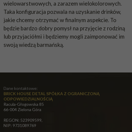
wielowarstwowych, a zarazem wielokolorowych.
Taka konfiguracja pozwala na uzyskanie drinków,
jakie chcemy otrzymać w finalnym aspekcie. To
będzie bardzo dobry pomysł na przyjęcie z rodziną
lub przyjaciółmi i będziemy mogli zaimponować im
swoją wiedzą barmańską.
Dane kontaktowe:
BRICK HOUSE DETAL SPÓŁKA Z OGRANICZONĄ
ODPOWIEDZIALNOŚCIĄ
Racula-Głogowska 85
66-004 Zielona Góra
REGON: 523909599,
NIP: 9731089769