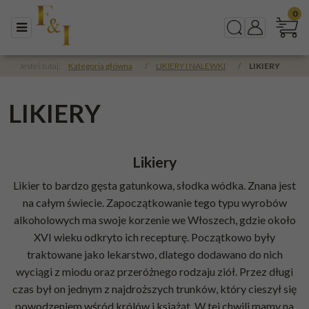
0
Menu
Szukaj
Panel
Jesteś tutaj:
Kategoria główna
/
LIKIERY I NALEWKI
/
LIKIERY
LIKIERY
Likiery
Likier to bardzo gęsta gatunkowa, słodka wódka. Znana jest
na całym świecie. Zapoczątkowanie tego typu wyrobów
alkoholowych ma swoje korzenie we Włoszech, gdzie około
XVI wieku odkryto ich recepturę. Początkowo były
traktowane jako lekarstwo, dlatego dodawano do nich
wyciągi z miodu oraz przeróżnego rodzaju ziół. Przez długi
czas był on jednym z najdroższych trunków, który cieszył się
powodzeniem wśród królów i książąt. W tej chwili mamy na