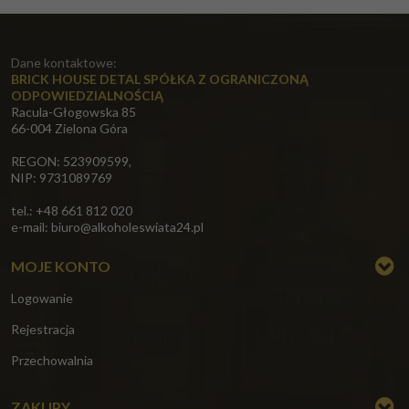
Dane kontaktowe:
BRICK HOUSE DETAL SPÓŁKA Z OGRANICZONĄ
ODPOWIEDZIALNOŚCIĄ
Racula-Głogowska 85
66-004 Zielona Góra
REGON: 523909599,
NIP: 9731089769
tel.: +48 661 812 020
e-mail:
biuro@alkoholeswiata24.pl
MOJE KONTO
Logowanie
Rejestracja
Przechowalnia
ZAKUPY