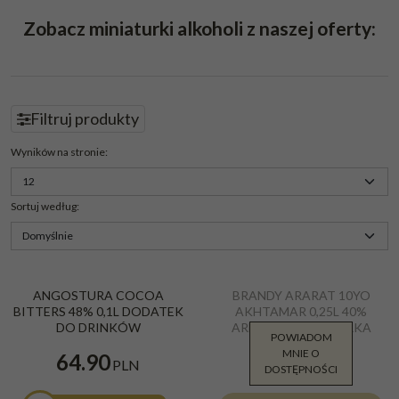
Zobacz miniaturki alkoholi z naszej oferty:
Filtruj produkty
Panel
Wyników na stronie
:
Sortuj według
:
Brandy Ararat 10YO Akhtamar 0,7l
ANGOSTURA COCOA
BRANDY ARARAT 10YO
40%
BITTERS 48% 0,1L DODATEK
AKHTAMAR 0,25L 40%
DO DRINKÓW
ARMENIA MINIATURKA
POWIADOM
MNIE O
59.99
64.90
PLN
PLN
DOSTĘPNOŚCI