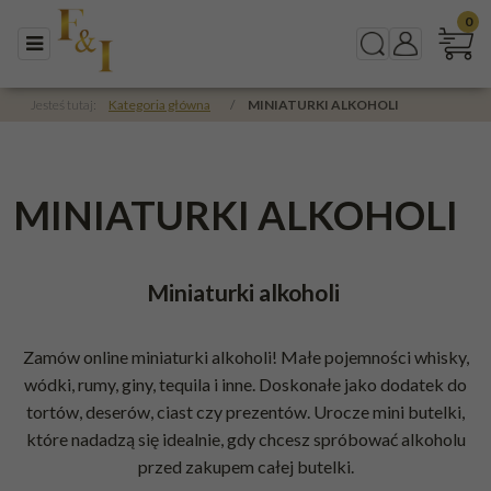
0
Menu
Szukaj
Panel
Jesteś tutaj:
Kategoria główna
/
MINIATURKI ALKOHOLI
MINIATURKI ALKOHOLI
Miniaturki alkoholi
Zamów online miniaturki alkoholi! Małe pojemności
whisky
,
wódki
,
rumy
,
giny
,
tequila
i inne. Doskonałe jako dodatek do
tortów, deserów, ciast czy prezentów. Urocze mini butelki,
które nadadzą się idealnie, gdy chcesz spróbować alkoholu
przed zakupem całej butelki.