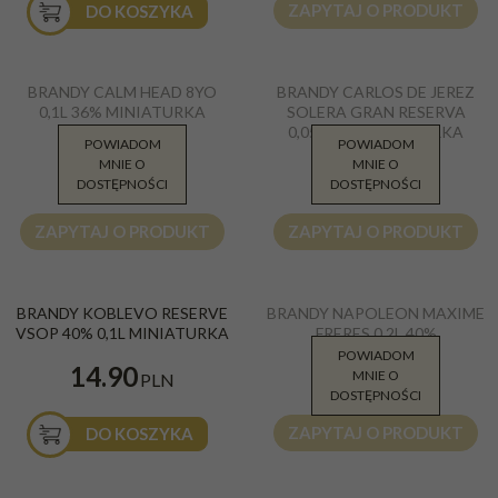
ZAPYTAJ O PRODUKT
DO KOSZYKA
Brandy Calm Head 8 YO 0,1l 36%
Brandy Carlos I De Jerez Solera
BRANDY CALM HEAD 8YO
BRANDY CARLOS DE JEREZ
miniaturka
Gran Reserva miniaturka 50ml
0,1L 36% MINIATURKA
SOLERA GRAN RESERVA
Kraj
:
Hiszpania
0,05L 40% MINIATURKA
POWIADOM
POWIADOM
MNIE O
MNIE O
34.00
23.51
PLN
PLN
DOSTĘPNOŚCI
DOSTĘPNOŚCI
ZAPYTAJ O PRODUKT
ZAPYTAJ O PRODUKT
Brandy Koblevo Reserve VSOP 0,1l
Brandy Napoleon Maxime Freres 3*
BRANDY KOBLEVO RESERVE
BRANDY NAPOLEON MAXIME
40%
40% 0,2L
VSOP 40% 0,1L MINIATURKA
FRERES 0,2L 40%
Kraj
:
Ukraina
Kraj
:
Francja
POWIADOM
29.00
14.90
MNIE O
PLN
PLN
DOSTĘPNOŚCI
ZAPYTAJ O PRODUKT
DO KOSZYKA
Captain Morgan Original Spiced
Wódka Chacha Eqvator Puremare