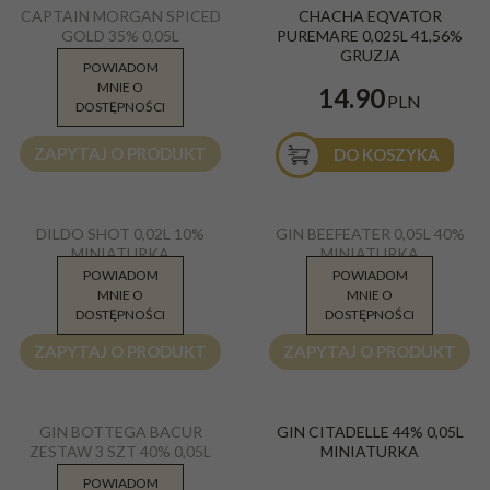
CAPTAIN MORGAN SPICED
CHACHA EQVATOR
Gold miniaturka 50ml 35%
25ml 41,56%
GOLD 35% 0,05L
PUREMARE 0,025L 41,56%
Kraj
:
Karaiby
MINIATURKA
GRUZJA
Gatunek
:
Złoty/Gold
POWIADOM
MNIE O
12.50
14.90
PLN
PLN
DOSTĘPNOŚCI
ZAPYTAJ O PRODUKT
DO KOSZYKA
Dildo Shot 0,02ml mini (mała
Gin Beefeater 0,05l miniaturka 40%
NOWOŚĆ
DILDO SHOT 0,02L 10%
GIN BEEFEATER 0,05L 40%
buteleczka) miniaturka
MINIATURKA
MINIATURKA
POWIADOM
POWIADOM
12.00
14.00
MNIE O
MNIE O
PLN
PLN
DOSTĘPNOŚCI
DOSTĘPNOŚCI
ZAPYTAJ O PRODUKT
ZAPYTAJ O PRODUKT
Gin Bacur zestaw miniaturek 3
Gin Citadelle Original 44% 50ml
GIN BOTTEGA BACUR
GIN CITADELLE 44% 0,05L
sztuki 0,05l 40%
miniaturka
ZESTAW 3 SZT 40% 0,05L
MINIATURKA
MINIATURKI
POWIADOM