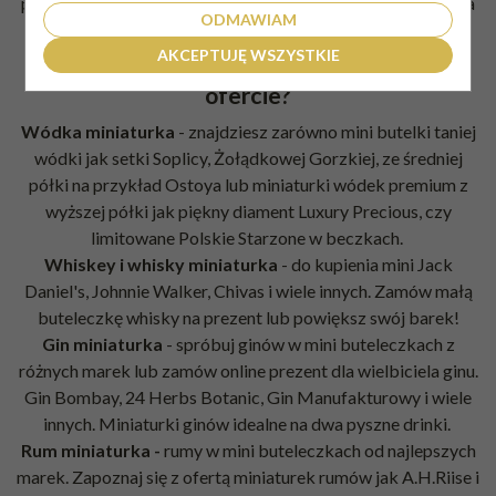
prezentu, na przykład
mini Jack Daniel's
- taka urocza mała
ODMAWIAM
buteleczka zachwyci każdego obdarowanego.
AKCEPTUJĘ WSZYSTKIE
Miniaturki alkoholu
- co znajdziesz w naszej
ofercie
?
Wódka miniaturka
- znajdziesz zarówno mini butelki taniej
wódki jak setki Soplicy, Żołądkowej Gorzkiej, ze średniej
półki na przykład Ostoya lub miniaturki wódek premium z
wyższej półki jak piękny diament Luxury Precious, czy
limitowane Polskie Starzone w beczkach.
Whiskey i
whisky miniaturka
- do kupienia mini
Jack
Daniel's
,
Johnnie Walker
,
Chivas
i wiele innych. Zamów małą
buteleczkę whisky na prezent lub powiększ swój barek!
Gin miniaturka
- spróbuj ginów w mini buteleczkach z
różnych marek lub zamów online prezent dla wielbiciela ginu.
Gin Bombay
, 24 Herbs Botanic, Gin Manufakturowy i wiele
innych. Miniaturki ginów idealne na dwa pyszne drinki.
Rum miniaturka -
rumy w mini buteleczkach od najlepszych
marek. Zapoznaj się z ofertą miniaturek rumów jak A.H.Riise i