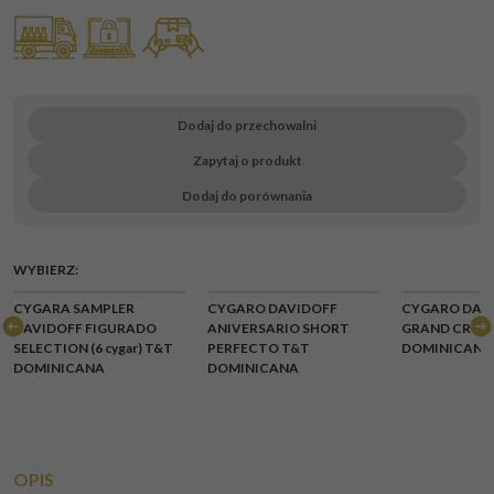
Dodaj do przechowalni
Zapytaj o produkt
Dodaj do porównania
WYBIERZ:
CYGARA SAMPLER
CYGARO DAVIDOFF
CYGARO DAV
DAVIDOFF FIGURADO
ANIVERSARIO SHORT
GRAND CRU N
SELECTION (6 cygar) T&T
PERFECTO T&T
DOMINICANA
DOMINICANA
DOMINICANA
OPIS