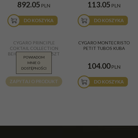
892.05
113.05
PLN
PLN
DO KOSZYKA
DO KOSZYKA
CYGARO PRINCIPLE
CYGARO MONTECRISTO
COKTAIL COLLECTION
PETIT TUBOS KUBA
BEIGNET D-F-20 TT 1SZT
POWIADOM
MNIE O
51.77
104.00
PLN
PLN
DOSTĘPNOŚCI
ZAPYTAJ O PRODUKT
DO KOSZYKA