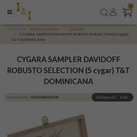
0
Menu
Szukaj
Panel
Jesteś tutaj:
Kategoria główna
/
CYGARA
/
CYGARA SAMPLER DAVIDOFF ROBUSTO SELECTION (5 cygar)
T&T DOMINICANA
CYGARA SAMPLER DAVIDOFF
ROBUSTO SELECTION (5 cygar) T&T
DOMINICANA
Kod produktu
:
7623500615678
Dostępność
:
1
szt.