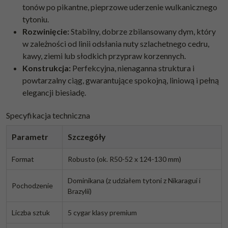
tonów po pikantne, pieprzowe uderzenie wulkanicznego
tytoniu.
Rozwinięcie:
Stabilny, dobrze zbilansowany dym, który
w zależności od linii odsłania nuty szlachetnego cedru,
kawy, ziemi lub słodkich przypraw korzennych.
Konstrukcja:
Perfekcyjna, nienaganna struktura i
powtarzalny ciąg, gwarantujące spokojną, liniową i pełną
elegancji biesiadę.
Specyfikacja techniczna
Parametr
Szczegóły
Format
Robusto (ok. R50-52 x 124-130 mm)
Dominikana (z udziałem tytoni z Nikaragui i
Pochodzenie
Brazylii)
Liczba sztuk
5 cygar klasy premium