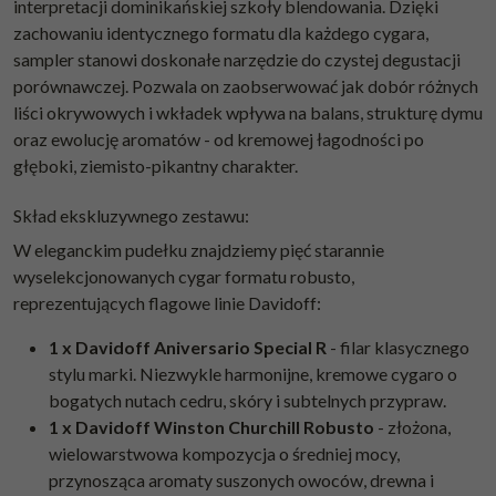
interpretacji dominikańskiej szkoły blendowania. Dzięki
zachowaniu identycznego formatu dla każdego cygara,
sampler stanowi doskonałe narzędzie do czystej degustacji
porównawczej. Pozwala on zaobserwować jak dobór różnych
liści okrywowych i wkładek wpływa na balans, strukturę dymu
oraz ewolucję aromatów - od kremowej łagodności po
głęboki, ziemisto-pikantny charakter.
Skład ekskluzywnego zestawu:
W eleganckim pudełku znajdziemy pięć starannie
wyselekcjonowanych cygar formatu robusto,
reprezentujących flagowe linie Davidoff:
1 x Davidoff Aniversario Special R
- filar klasycznego
stylu marki. Niezwykle harmonijne, kremowe cygaro o
bogatych nutach cedru, skóry i subtelnych przypraw.
1 x Davidoff Winston Churchill Robusto
- złożona,
wielowarstwowa kompozycja o średniej mocy,
przynosząca aromaty suszonych owoców, drewna i