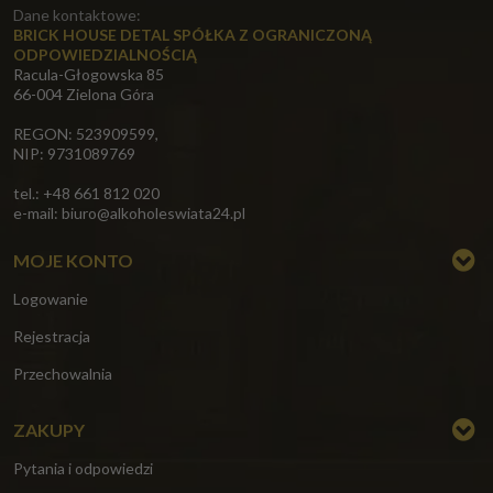
Dane kontaktowe:
BRICK HOUSE DETAL SPÓŁKA Z OGRANICZONĄ
ODPOWIEDZIALNOŚCIĄ
Racula-Głogowska 85
66-004 Zielona Góra
REGON: 523909599,
NIP: 9731089769
tel.: +48 661 812 020
e-mail:
biuro@alkoholeswiata24.pl
MOJE KONTO
Logowanie
Rejestracja
Przechowalnia
ZAKUPY
Pytania i odpowiedzi