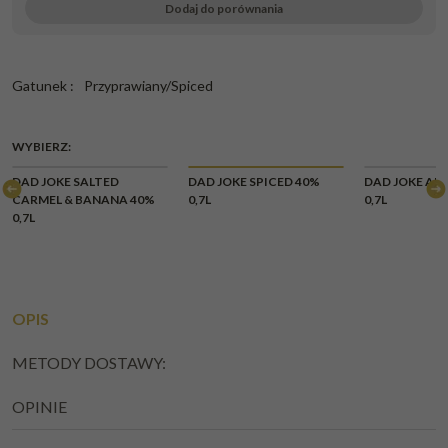
Dodaj do porównania
Gatunek
:
Przyprawiany/Spiced
WYBIERZ:
DAD JOKE SALTED
DAD JOKE SPICED 40%
DAD JOKE AN
CARMEL & BANANA 40%
0,7L
0,7L
0,7L
OPIS
METODY DOSTAWY:
OPINIE