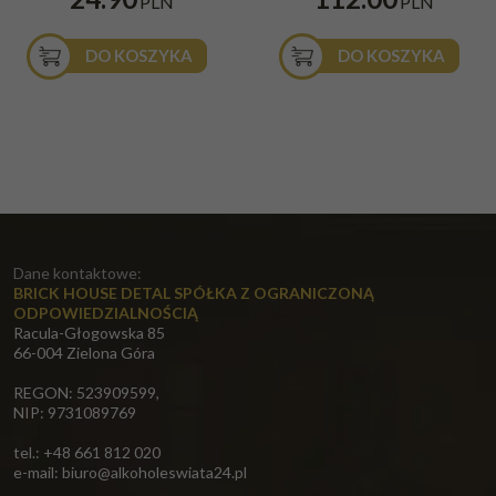
PLN
PLN
DO KOSZYKA
DO KOSZYKA
Dane kontaktowe:
BRICK HOUSE DETAL SPÓŁKA Z OGRANICZONĄ
ODPOWIEDZIALNOŚCIĄ
Racula-Głogowska 85
66-004 Zielona Góra
REGON: 523909599,
NIP: 9731089769
tel.: +48 661 812 020
e-mail:
biuro@alkoholeswiata24.pl