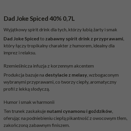
Dad Joke Spiced 40% 0,7L
Wyjątkowy spirit drink dla tych, którzy lubią żarty i smak
Dad Joke Spiced
to
zabawny spirit drink z przyprawami
,
który łączy tropikalny charakter z humorem, idealny dla
imprez i relaksu.
Rzemieślnicza infuzja z korzennym akcentem
Produkcja bazuje na
destylacie z melasy
, wzbogaconym
wybranymi przyprawami, co tworzy ciepły, aromatyczny
profil z lekką słodyczą.
Humor i smak w harmonii
Ten trunek zaskakuje
nutami cynamonu i goździków
,
oferując na podniebieniu ciepłą pikantność z owocowym tłem,
zakończoną zabawnym finiszem.