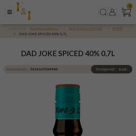
0
Menu
Szukaj
Panel
Jesteś tutaj:
Kategoria główna
/
ALKOHOLE MOCNE
/
RUMY
/
DAD JOKE SPICED 40% 0,7L
DAD JOKE SPICED 40% 0,7L
Kod produktu
:
5414145034984
Dostępność
:
6
szt.