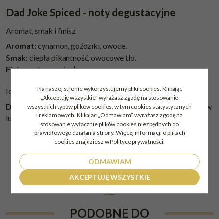
Dad Joke Spiced - noty degustacyjne
Aromat, smak i finisz
Aromat:
cynamon, goździki, owoce.
Smak:
ciepła pikantność, owocowe tło.
Finisz:
zabawa, ciepły.
Na naszej stronie wykorzystujemy pliki cookies. Klikając
Ideał na prezent i koktajle
„Akceptuję wszystkie” wyrażasz zgodę na stosowanie
Dad Joke Spiced
to doskonały wybór dla miłośników rumów
wszystkich typów plików cookies, w tym cookies statystycznych
i reklamowych. Klikając „Odmawiam” wyrażasz zgodę na
lub baza do koktajli jak Hot Toddy.
stosowanie wyłącznie plików cookies niezbędnych do
prawidłowego działania strony. Więcej informacji o plikach
cookies znajdziesz w Polityce prywatności.
ODMAWIAM
AKCEPTUJĘ WSZYSTKIE
PODOBNE DO