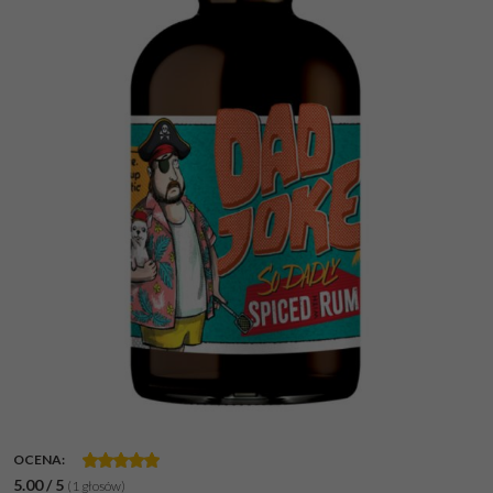
OCENA
:
5.00
/
5
(
1
głosów)