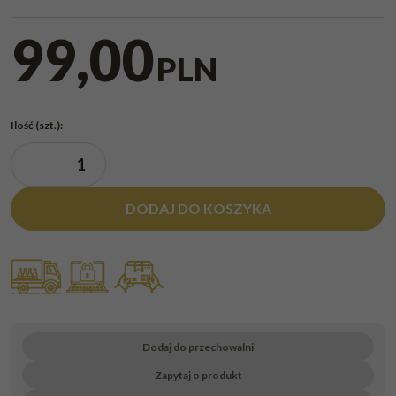
99,00
PLN
Ilość
(szt.)
:
DODAJ DO KOSZYKA
Dodaj do przechowalni
Zapytaj o produkt