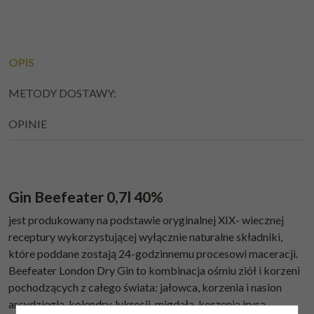
OPIS
METODY DOSTAWY:
OPINIE
Gin Beefeater 0,7l 40%
jest produkowany na podstawie oryginalnej XIX- wiecznej
receptury wykorzystującej wyłącznie naturalne składniki,
które poddane zostają 24-godzinnemu procesowi maceracji.
Beefeater London Dry Gin to kombinacja ośmiu ziół i korzeni
pochodzących z całego świata: jałowca, korzenia i nasion
arcydzięgla, kolendry, lukrecji, migdała, korzenia irysa,