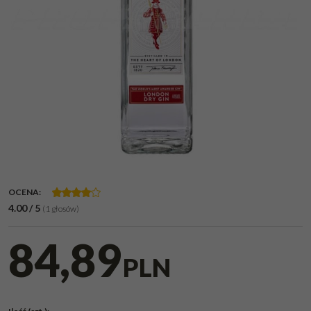
OCENA
:
4.00
/
5
(
1
głosów)
84,89
PLN