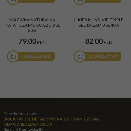
NALEWKA NATURALNA
LIKIER MUNDIVIE TRIPLE
KWIAT CZARNEGO BZU 0,5L
SEC DREAM 0,5L 40%
30%
79.00
82.00
PLN
PLN
DO KOSZYKA
DO KOSZYKA
Dane kontaktowe:
BRICK HOUSE DETAL SPÓŁKA Z OGRANICZONĄ
ODPOWIEDZIALNOŚCIĄ
Racula-Głogowska 85