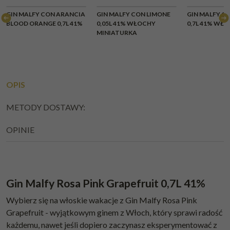
GIN MALFY CON ARANCIA
GIN MALFY CON LIMONE
GIN MALFY C
BLOOD ORANGE 0,7L 41%
0,05L 41% WŁOCHY
0,7L 41% WŁ
MINIATURKA
OPIS
METODY DOSTAWY:
OPINIE
Gin Malfy Rosa Pink Grapefruit 0,7L 41%
Wybierz się na włoskie wakacje z Gin Malfy Rosa Pink
Grapefruit - wyjątkowym ginem z Włoch, który sprawi radość
każdemu, nawet jeśli dopiero zaczynasz eksperymentować z