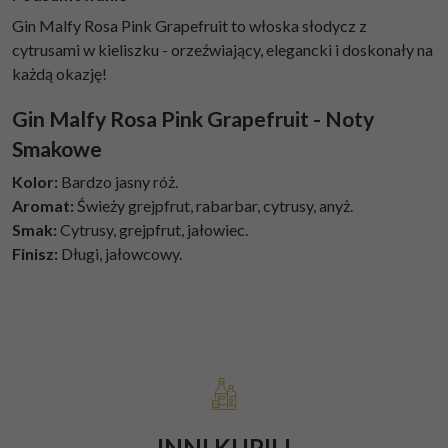
Gin Malfy Rosa Pink Grapefruit to włoska słodycz z
cytrusami w kieliszku - orzeźwiający, elegancki i doskonały na
każdą okazję!
Gin Malfy Rosa Pink Grapefruit - Noty
Smakowe
Kolor:
Bardzo jasny róż.
Aromat:
Świeży grejpfrut, rabarbar, cytrusy, anyż.
Smak:
Cytrusy, grejpfrut, jałowiec.
Finisz:
Długi, jałowcowy.
INNI KUPILI