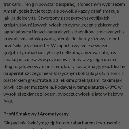
trunkami! Ten gin powstał z inspiracji słonecznym wybrzeżem
Amalfi, gdzie życie toczy się powoli, a każdy dzień smakuje
jak „la dolce vita”. Stworzony z soczystych sycylijskich
grejpfrutów różowych, włoskich cytryn, ręcznie zbieranych
jagód jałowca i innych naturalnych składników, zmieszanych z
krystaliczną włoską wodą, oferuje delikatny różowy kolor i
orzeźwiający charakter. W zapachu wyczujesz świeże
grejpfruty, rabarbar, cytrusy i delikatną anyżową nutę, a w
smaku poczujesz żywą cytrusową słodycz z grejpfrutem i
długim, jałowcowym finiszem, który zostaje na języku. Idealny
na aperitif, szczególnie w klasycznym koktajlu jak Gin Tonic z
plasterkiem grejpfruta lub z lekkimi przekąskami, takimi jak
oliwki czy ser mozzarella. Podawaj w temperaturze 6-8°C w
wysokiej szklance z lodem, by poczuć włoskie lato w każdym
łyku.
Profil Smakowy i Aromatyczny
Gin pachnie świeżym grejpfrutem, rabarbarem i cytrusami z