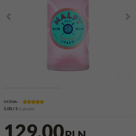
<
>
OCENA
:
5.00
/
5
(
2
głosów)
129,00
PLN