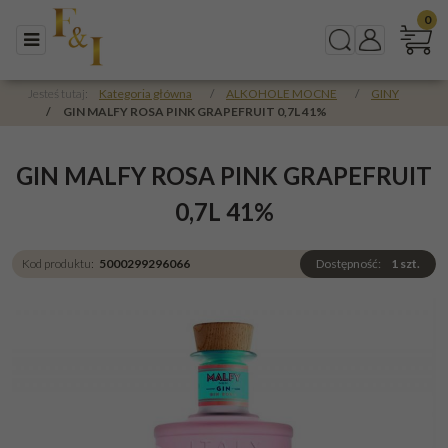
0
Menu
Szukaj
Panel
Jesteś tutaj:
Kategoria główna
/
ALKOHOLE MOCNE
/
GINY
/
GIN MALFY ROSA PINK GRAPEFRUIT 0,7L 41%
GIN MALFY ROSA PINK GRAPEFRUIT
0,7L 41%
Kod produktu
:
5000299296066
Dostępność
:
1
szt.