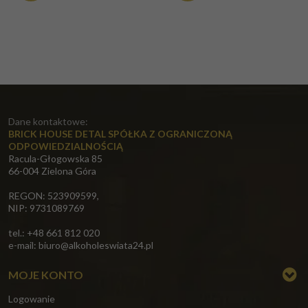
Dane kontaktowe:
BRICK HOUSE DETAL SPÓŁKA Z OGRANICZONĄ
ODPOWIEDZIALNOŚCIĄ
Racula-Głogowska 85
66-004 Zielona Góra
REGON: 523909599,
NIP: 9731089769
tel.: +48 661 812 020
e-mail:
biuro@alkoholeswiata24.pl
MOJE KONTO
Logowanie