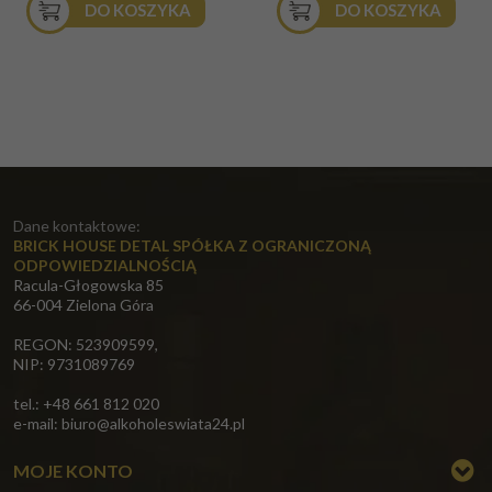
DO KOSZYKA
DO KOSZYKA
Dane kontaktowe:
BRICK HOUSE DETAL SPÓŁKA Z OGRANICZONĄ
ODPOWIEDZIALNOŚCIĄ
Racula-Głogowska 85
66-004 Zielona Góra
REGON: 523909599,
NIP: 9731089769
tel.: +48 661 812 020
e-mail:
biuro@alkoholeswiata24.pl
MOJE KONTO