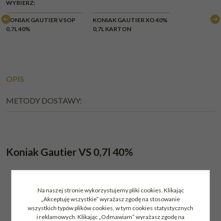
WYBIERZ:
KONIAK GAUTIER VSOP
KONIAK GAUTIER XO 40%
0,7L 40%
0,7L KARTON
OPIS
METODY DOSTAWY:
Koniak Gautier VS 0,7l 40%
Na naszej stronie wykorzystujemy pliki cookies. Klikając
„Akceptuję wszystkie” wyrażasz zgodę na stosowanie
wszystkich typów plików cookies, w tym cookies statystycznych
i reklamowych. Klikając „Odmawiam” wyrażasz zgodę na