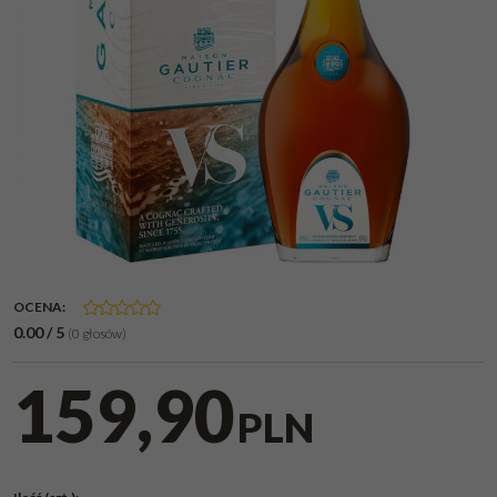
OCENA
:
0.00
/
5
(
0
głosów)
159,90
PLN