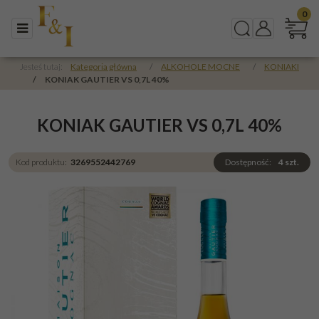
0
Menu
Szukaj
Panel
Jesteś tutaj:
Kategoria główna
/
ALKOHOLE MOCNE
/
KONIAKI
/
KONIAK GAUTIER VS 0,7L 40%
KONIAK GAUTIER VS 0,7L 40%
Kod produktu
:
3269552442769
Dostępność
:
4
szt.