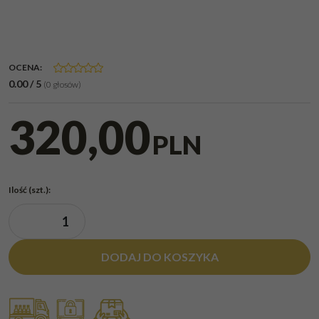
OCENA
:
0.00
/
5
(
0
głosów)
320,00
PLN
Ilość
(szt.)
:
DODAJ DO KOSZYKA