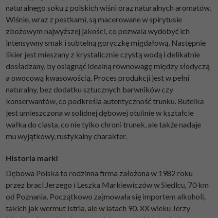
naturalnego soku z polskich wiśni oraz naturalnych aromatów.
Wiśnie, wraz z pestkami, są macerowane w spirytusie
zbożowym najwyższej jakości, co pozwala wydobyć ich
intensywny smak i subtelną goryczkę migdałową. Następnie
likier jest mieszany z krystalicznie czystą wodą i delikatnie
dosładzany, by osiągnąć idealną równowagę między słodyczą
a owocową kwasowością. Proces produkcji jest w pełni
naturalny, bez dodatku sztucznych barwników czy
konserwantów, co podkreśla autentyczność trunku. Butelka
jest umieszczona w solidnej dębowej otulinie w kształcie
wałka do ciasta, co nie tylko chroni trunek, ale także nadaje
mu wyjątkowy, rustykalny charakter.
Historia marki
Dębowa Polska to rodzinna firma założona w 1982 roku
przez braci Jerzego i Leszka Markiewiczów w Siedlcu, 70 km
od Poznania. Początkowo zajmowała się importem alkoholi,
takich jak wermut Istria, ale w latach 90. XX wieku Jerzy