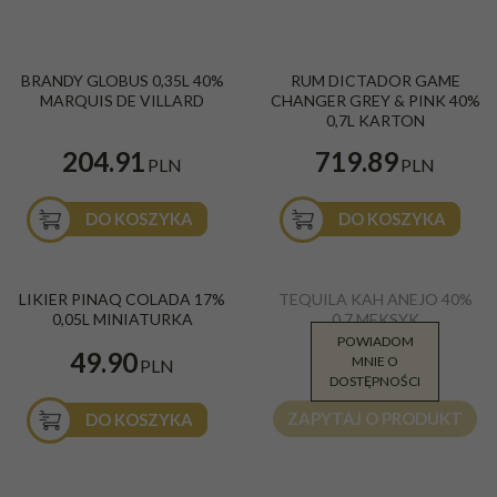
BRANDY GLOBUS 0,35L 40%
RUM DICTADOR GAME
MARQUIS DE VILLARD
CHANGER GREY & PINK 40%
0,7L KARTON
204.91
719.89
PLN
PLN
DO KOSZYKA
DO KOSZYKA
LIKIER PINAQ COLADA 17%
TEQUILA KAH ANEJO 40%
0,05L MINIATURKA
0,7 MEKSYK
POWIADOM
299.98
49.90
MNIE O
PLN
PLN
DOSTĘPNOŚCI
ZAPYTAJ O PRODUKT
DO KOSZYKA