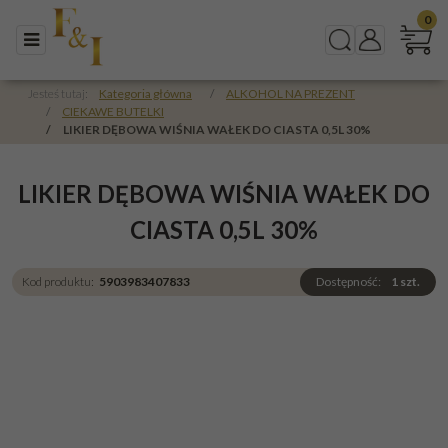
0
Menu
Szukaj
Panel
Jesteś tutaj:
Kategoria główna
/
ALKOHOL NA PREZENT
/
CIEKAWE BUTELKI
/
LIKIER DĘBOWA WIŚNIA WAŁEK DO CIASTA 0,5L 30%
LIKIER DĘBOWA WIŚNIA WAŁEK DO
CIASTA 0,5L 30%
Kod produktu
:
5903983407833
Dostępność
:
1
szt.