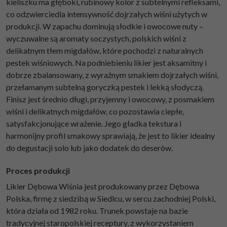
kieliszku ma głęboki, rubinowy kolor z subtelnymi refleksami,
co odzwierciedla intensywność dojrzałych wiśni użytych w
produkcji. W zapachu dominują słodkie i owocowe nuty –
wyczuwalne są aromaty soczystych, polskich wiśni z
delikatnym tłem migdałów, które pochodzi z naturalnych
pestek wiśniowych. Na podniebieniu likier jest aksamitny i
dobrze zbalansowany, z wyraźnym smakiem dojrzałych wiśni,
przełamanym subtelną goryczką pestek i lekką słodyczą.
Finisz jest średnio długi, przyjemny i owocowy, z posmakiem
wiśni i delikatnych migdałów, co pozostawia ciepłe,
satysfakcjonujące wrażenie. Jego gładka tekstura i
harmonijny profil smakowy sprawiają, że jest to likier idealny
do degustacji solo lub jako dodatek do deserów.
Proces produkcji
Likier Dębowa Wiśnia jest produkowany przez Dębowa
Polska, firmę z siedzibą w Siedlcu, w sercu zachodniej Polski,
która działa od 1982 roku. Trunek powstaje na bazie
tradycyjnej staropolskiej receptury, z wykorzystaniem