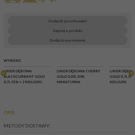
Dodaj do przechowalni
Zapytaj o produkt
Dodaj do porównania
WYBIERZ:
LIKIER DĘBOWA
LIKIER DĘBOWA CHERRY
LIKIER DĘBO
BLACKCURRANT GOLD
GOLD 0,05L 30%
GOLD 0,7L 30%
0,7L 35% + 2 KIELISZKI
MINIATURKA
KIELISZKI
OPIS
METODY DOSTAWY: