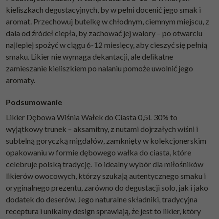
kieliszkach degustacyjnych, by w pełni docenić jego smak i
aromat. Przechowuj butelkę w chłodnym, ciemnym miejscu, z
dala od źródeł ciepła, by zachować jej walory – po otwarciu
najlepiej spożyć w ciągu 6-12 miesięcy, aby cieszyć się pełnią
smaku. Likier nie wymaga dekantacji, ale delikatne
zamieszanie kieliszkiem po nalaniu pomoże uwolnić jego
aromaty.
Podsumowanie
Likier Dębowa Wiśnia Wałek do Ciasta 0,5L 30% to
wyjątkowy trunek – aksamitny, z nutami dojrzałych wiśni i
subtelną goryczką migdałów, zamknięty w kolekcjonerskim
opakowaniu w formie dębowego wałka do ciasta, które
celebruje polską tradycję. To idealny wybór dla miłośników
likierów owocowych, którzy szukają autentycznego smaku i
oryginalnego prezentu, zarówno do degustacji solo, jak i jako
dodatek do deserów. Jego naturalne składniki, tradycyjna
receptura i unikalny design sprawiają, że jest to likier, który