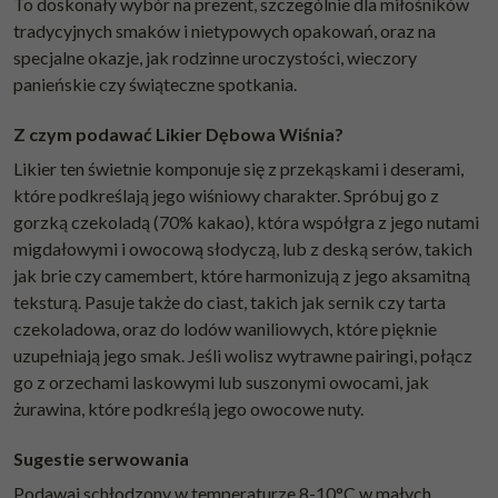
To doskonały wybór na prezent, szczególnie dla miłośników
tradycyjnych smaków i nietypowych opakowań, oraz na
specjalne okazje, jak rodzinne uroczystości, wieczory
panieńskie czy świąteczne spotkania.
Z czym podawać Likier Dębowa Wiśnia?
Likier ten świetnie komponuje się z przekąskami i deserami,
które podkreślają jego wiśniowy charakter. Spróbuj go z
gorzką czekoladą (70% kakao), która współgra z jego nutami
migdałowymi i owocową słodyczą, lub z deską serów, takich
jak brie czy camembert, które harmonizują z jego aksamitną
teksturą. Pasuje także do ciast, takich jak sernik czy tarta
czekoladowa, oraz do lodów waniliowych, które pięknie
uzupełniają jego smak. Jeśli wolisz wytrawne pairingi, połącz
go z orzechami laskowymi lub suszonymi owocami, jak
żurawina, które podkreślą jego owocowe nuty.
Sugestie serwowania
Podawaj schłodzony w temperaturze 8-10°C w małych