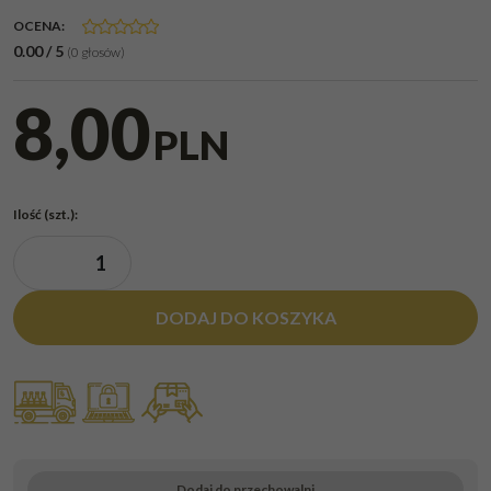
OCENA
:
0.00
/
5
(
0
głosów)
8,00
PLN
Ilość
(szt.)
:
DODAJ DO KOSZYKA
Dodaj do przechowalni