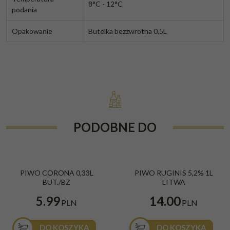
8°C - 12°C
podania
Opakowanie
Butelka bezzwrotna 0,5L
PODOBNE DO
BESTSELLER
PIWO CORONA 0,33L
PIWO RUGINIS 5,2% 1L
BUT./BZ
LITWA
5.99
14.00
PLN
PLN
DO KOSZYKA
DO KOSZYKA