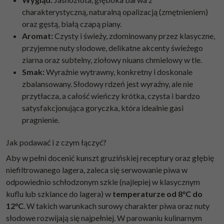
charakterystyczną, naturalną opalizacją (zmętnieniem)
oraz gęstą, białą czapą piany.
Aromat:
Czysty i świeży, zdominowany przez klasyczne,
przyjemne nuty słodowe, delikatne akcenty świeżego
ziarna oraz subtelny, ziołowy niuans chmielowy w tle.
Smak:
Wyraźnie wytrawny, konkretny i doskonale
zbalansowany. Słodowy rdzeń jest wyraźny, ale nie
przytłacza, a całość wieńczy krótka, czysta i bardzo
satysfakcjonująca goryczka, która idealnie gasi
pragnienie.
Jak podawać i z czym łączyć?
Aby w pełni docenić kunszt gruzińskiej receptury oraz głębię
niefiltrowanego lagera, zaleca się serwowanie piwa w
odpowiednio schłodzonym szkle (najlepiej w klasycznym
kuflu lub szklance do lagera) w
temperaturze od 8°C do
12°C
. W takich warunkach surowy charakter piwa oraz nuty
słodowe rozwijają się najpełniej. W parowaniu kulinarnym