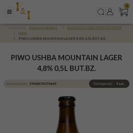
0
Menu
Szukaj
Panel
Jesteś tutaj:
Kategoria główna
/
ALKOHOLE NISKOPROCENTOWE
/
PIWA
/
PIWO USHBA MOUNTAIN LAGER 4,8% 0,5L BUT.BZ.
PIWO USHBA MOUNTAIN LAGER
4,8% 0,5L BUT.BZ.
Kod produktu
:
5906874079669
Dostępność
:
9
szt.