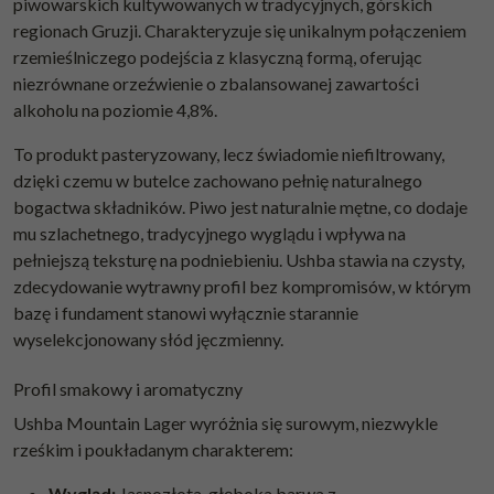
piwowarskich kultywowanych w tradycyjnych, górskich
regionach Gruzji. Charakteryzuje się unikalnym połączeniem
rzemieślniczego podejścia z klasyczną formą, oferując
niezrównane orzeźwienie o zbalansowanej zawartości
alkoholu na poziomie 4,8%.
To produkt pasteryzowany, lecz świadomie niefiltrowany,
dzięki czemu w butelce zachowano pełnię naturalnego
bogactwa składników. Piwo jest naturalnie mętne, co dodaje
mu szlachetnego, tradycyjnego wyglądu i wpływa na
pełniejszą teksturę na podniebieniu. Ushba stawia na czysty,
zdecydowanie wytrawny profil bez kompromisów, w którym
bazę i fundament stanowi wyłącznie starannie
wyselekcjonowany słód jęczmienny.
Profil smakowy i aromatyczny
Ushba Mountain Lager wyróżnia się surowym, niezwykle
rześkim i poukładanym charakterem:
Wygląd:
Jasnozłota, głęboka barwa z