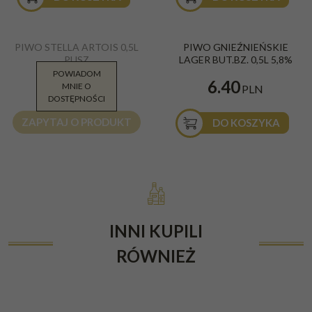
PIWO STELLA ARTOIS 0,5L
PIWO GNIEŹNIEŃSKIE
PUSZ
LAGER BUT.BZ. 0,5L 5,8%
POWIADOM
5.95
6.40
MNIE O
PLN
PLN
DOSTĘPNOŚCI
ZAPYTAJ O PRODUKT
DO KOSZYKA
INNI KUPILI
RÓWNIEŻ