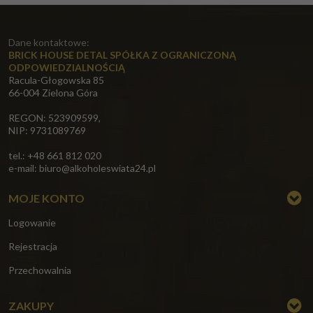
Dane kontaktowe:
BRICK HOUSE DETAL SPÓŁKA Z OGRANICZONĄ
ODPOWIEDZIALNOŚCIĄ
Racula-Głogowska 85
66-004 Zielona Góra
REGON: 523909599,
NIP: 9731089769
tel.: +48 661 812 020
e-mail:
biuro@alkoholeswiata24.pl
MOJE KONTO
Logowanie
Rejestracja
Przechowalnia
ZAKUPY