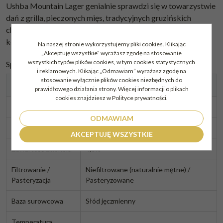
Ushba Mountain Lager genialnie sprawdzi się w towarzystwie
dań z grilla, pieczonych mięs, tradycyjnych gruzińskich
chaczapuri i chinkali, a także jako samodzielny, orzeźwiający
kompan po intensywnym dniu.
Na naszej stronie wykorzystujemy pliki cookies. Klikając
„Akceptuję wszystkie” wyrażasz zgodę na stosowanie
wszystkich typów plików cookies, w tym cookies statystycznych
Specyfikacja techniczna
i reklamowych. Klikając „Odmawiam” wyrażasz zgodę na
stosowanie wyłącznie plików cookies niezbędnych do
Parametr
Szczegóły
prawidłowego działania strony. Więcej informacji o plikach
cookies znajdziesz w Polityce prywatności.
Gatunek / Styl
Jasny Lager / Mountain Lager
ODMAWIAM
Fermentacja
Dolna
AKCEPTUJĘ WSZYSTKIE
Zawartość alkoholu
4,8%
Filtrowanie /
Niefiltrowane (naturalnie mętne) /
Pasteryzacja
Pasteryzowane
Baza surowcowa
Słód jęczmienny
Temperatura