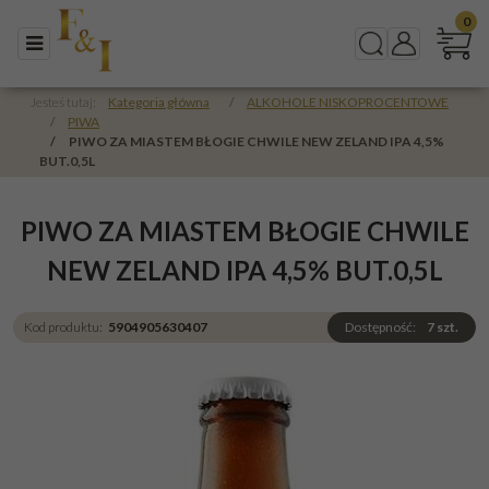
0
Menu
Szukaj
Panel
Jesteś tutaj:
Kategoria główna
/
ALKOHOLE NISKOPROCENTOWE
/
PIWA
/
PIWO ZA MIASTEM BŁOGIE CHWILE NEW ZELAND IPA 4,5%
BUT.0,5L
PIWO ZA MIASTEM BŁOGIE CHWILE
NEW ZELAND IPA 4,5% BUT.0,5L
Kod produktu
:
5904905630407
Dostępność
:
7
szt.