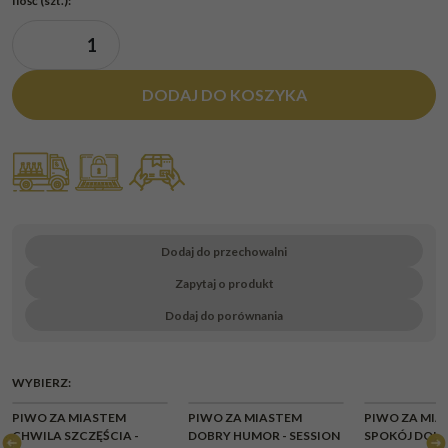
Ilość
(szt.)
:
DODAJ DO KOSZYKA
Dodaj do przechowalni
Zapytaj o produkt
Dodaj do porównania
WYBIERZ:
CHWILOWY
CHWILOWY
CHWI
PIWO ZA MIASTEM
PIWO ZA MIASTEM
PIWO ZA MIA
BRAK
BRAK
BR
CHWILA SZCZĘŚCIA -
DOBRY HUMOR - SESSION
SPOKÓJ DOUB