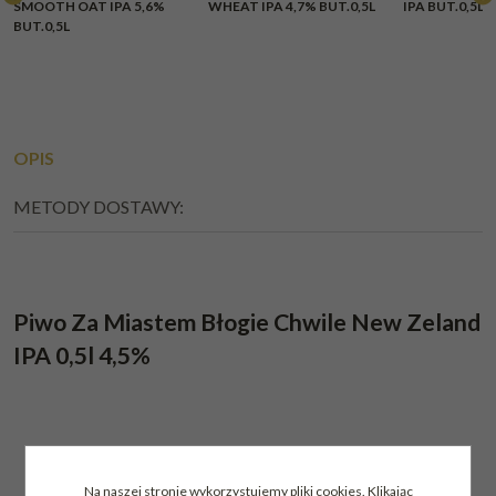
SMOOTH OAT IPA 5,6%
WHEAT IPA 4,7% BUT.0,5L
IPA BUT.0,5L 
BUT.0,5L
OPIS
METODY DOSTAWY:
Piwo Za Miastem Błogie Chwile New Zeland
IPA 0,5l 4,5%
Na naszej stronie wykorzystujemy pliki cookies. Klikając