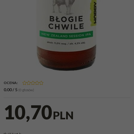
OCENA
:
0.00
/
5
(
0
głosów)
10,70
PLN