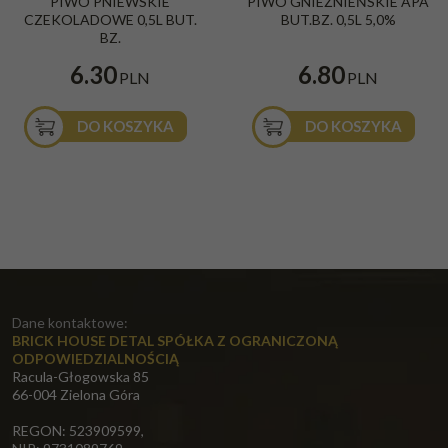
PIWO PNIEWSKIE
PIWO GNIEŹNIEŃSKIE APA
CZEKOLADOWE 0,5L BUT.
BUT.BZ. 0,5L 5,0%
BZ.
6.30
6.80
PLN
PLN
DO KOSZYKA
DO KOSZYKA
Dane kontaktowe:
BRICK HOUSE DETAL SPÓŁKA Z OGRANICZONĄ
ODPOWIEDZIALNOŚCIĄ
Racula-Głogowska 85
66-004 Zielona Góra
REGON: 523909599,