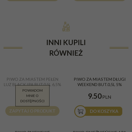
INNI KUPILI
RÓWNIEŻ
PIWO ZA MIASTEM PEŁEN
PIWO ZA MIASTEM DŁUGI
LUZ BLACK IPA BUT.0,5L 6,5%
WEEKEND BUT.0,5L 5%
POWIADOM
11.30
9.50
MNIE O
PLN
PLN
DOSTĘPNOŚCI
ZAPYTAJ O PRODUKT
DO KOSZYKA