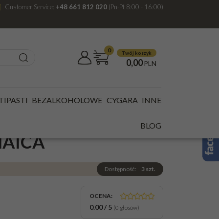
Customer Service:
+48 661 812 020
(Pn-Pt 8:00 - 16:00)
0
Twój koszyk
0,00
PLN
JAMAICA
TIPASTI
BEZALKOHOLOWE
CYGARA
INNE
 BLACK SPICED
BLOG
MAICA
Dostępność
:
3
szt.
OCENA
:
0.00
/
5
(
0
głosów)