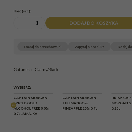
Ilość
(szt.)
:
DODAJ DO KOSZYKA
Dodaj do przechowalni
Zapytaj o produkt
Dodaj d
Gatunek
:
Czarny/Black
WYBIERZ:
CHWI
CAPTAIN MORGAN
CAPTAIN MORGAN
DRINK CAP
BR
7L
SPICED GOLD
TIKI MANGO &
MORGAN & 
ALCOHOL FREE 0,0%
PINEAPPLE 25% 0,7L
0,25L
0,7L JAMAJKA