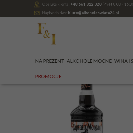
Obsługa klienta:
+48 661 812 020
(Pn-Pt 8:00 - 16:0
Napisz do Nas:
biuro@alkoholeswiata24.pl
Jesteś tutaj:
Kategoria główna
/
ALKOHOLE MOCNE
NA PREZENT
ALKOHOLE MOCNE
WINA I
PROMOCJE