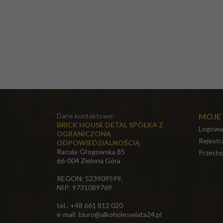
Dane kontaktowe:
MOJE
BRICK HOUSE DETAL SPÓŁKA Z
Logowa
OGRANICZONĄ
Rejestr
ODPOWIEDZIALNOŚCIĄ
Racula-Głogowska 85
Przecho
66-004 Zielona Góra
REGON: 523909599,
NIP: 9731089769
tel.: +48 661 812 020
e-mail:
biuro@alkoholeswiata24.pl