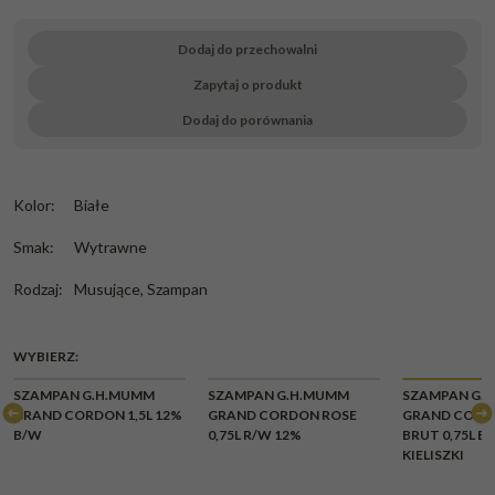
Dodaj do przechowalni
Zapytaj o produkt
Dodaj do porównania
Kolor
:
Białe
Smak
:
Wytrawne
Rodzaj
:
Musujące
,
Szampan
WYBIERZ:
CHWI
SZAMPAN G.H.MUMM
SZAMPAN G.H.MUMM
SZAMPAN G.
BR
GRAND CORDON 1,5L 12%
GRAND CORDON ROSE
GRAND CORD
B/W
0,75L R/W 12%
BRUT 0,75L B/
KIELISZKI