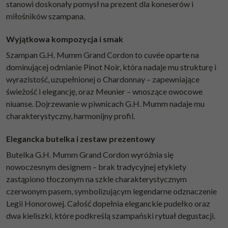
stanowi doskonały pomysł na prezent dla koneserów i
miłośników szampana.
Wyjątkowa kompozycja i smak
Szampan G.H. Mumm Grand Cordon to cuvée oparte na
dominującej odmianie Pinot Noir, która nadaje mu strukturę i
wyrazistość, uzupełnionej o Chardonnay – zapewniające
świeżość i elegancję, oraz Meunier – wnoszące owocowe
niuanse. Dojrzewanie w piwnicach G.H. Mumm nadaje mu
charakterystyczny, harmonijny profil.
Elegancka butelka i zestaw prezentowy
Butelka G.H. Mumm Grand Cordon wyróżnia się
nowoczesnym designem – brak tradycyjnej etykiety
zastąpiono tłoczonym na szkle charakterystycznym
czerwonym pasem, symbolizującym legendarne odznaczenie
Legii Honorowej. Całość dopełnia eleganckie pudełko oraz
dwa kieliszki, które podkreślą szampański rytuał degustacji.