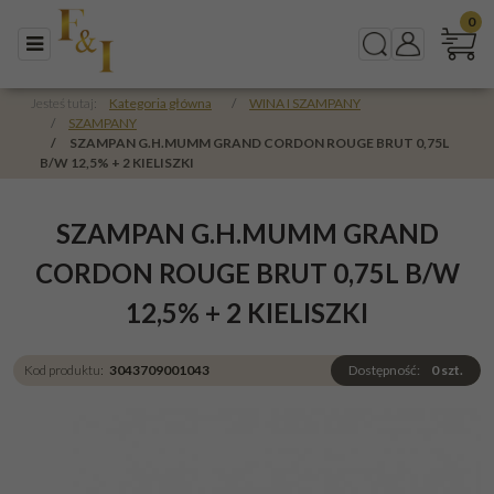
0
Menu
Szukaj
Panel
Jesteś tutaj:
Kategoria główna
/
WINA I SZAMPANY
/
SZAMPANY
/
SZAMPAN G.H.MUMM GRAND CORDON ROUGE BRUT 0,75L
B/W 12,5% + 2 KIELISZKI
SZAMPAN G.H.MUMM GRAND
CORDON ROUGE BRUT 0,75L B/W
12,5% + 2 KIELISZKI
Kod produktu
:
3043709001043
Dostępność
:
0
szt.