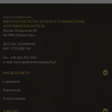
Dane kontaktowe:
BRICK HOUSE DETAL SPÓŁKA Z OGRANICZONĄ
ODPOWIEDZIALNOŚCIĄ
Racula-Głogowska 85
66-004 Zielona Góra
REGON: 523909599,
NIP: 9731089769
tel.: +48 661 812 020
e-mail:
biuro@alkoholeswiata24.pl
MOJE KONTO
Logowanie
Rejestracja
Przechowalnia
ZAKUPY