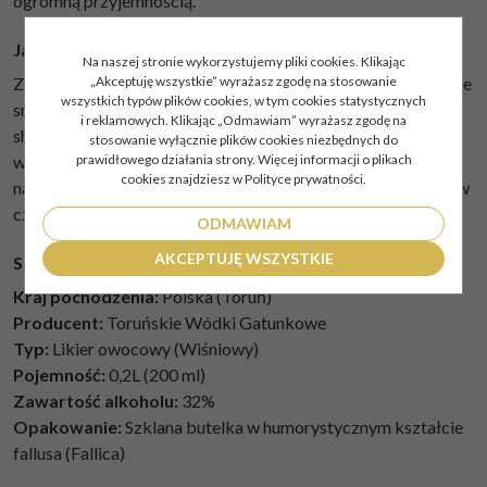
ogromną przyjemnością.
Jak serwować?
Na naszej stronie wykorzystujemy pliki cookies. Klikając
„Akceptuję wszystkie” wyrażasz zgodę na stosowanie
Ze względu na swój imprezowy charakter, likier ten doskonale
wszystkich typów plików cookies, w tym cookies statystycznych
smakuje pity bezpośrednio w formie mocno schłodzonych
i reklamowych. Klikając „Odmawiam” wyrażasz zgodę na
shotów. Można go również wykorzystać jako kreatywny i
stosowanie wyłącznie plików cookies niezbędnych do
prawidłowego działania strony. Więcej informacji o plikach
wyrazisty składnik kolorowych, wakacyjnych drinków lub
cookies znajdziesz w Polityce prywatności.
nalać jako słodki, owocowy dodatek do gazowanych napojów
czy lemoniady.
ODMAWIAM
AKCEPTUJĘ WSZYSTKIE
Specyfikacja produktu:
Kraj pochodzenia:
Polska (Toruń)
Producent:
Toruńskie Wódki Gatunkowe
Typ:
Likier owocowy (Wiśniowy)
Pojemność:
0,2L (200 ml)
Zawartość alkoholu:
32%
Opakowanie:
Szklana butelka w humorystycznym kształcie
fallusa (Fallica)