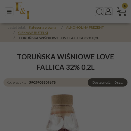
0
Menu
Szukaj
Panel
Jesteś tutaj:
Kategoria główna
/
ALKOHOL NA PREZENT
/
CIEKAWE BUTELKI
/
TORUŃSKA WIŚNIOWE LOVE FALLICA 32% 0,2L
TORUŃSKA WIŚNIOWE LOVE
FALLICA 32% 0,2L
Kod produktu
:
5905908809678
Dostępność
:
0
szt.