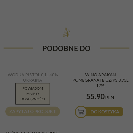
PODOBNE DO
WÓDKA PISTOL 0,1L 40%
WINO ARAKAN
UKRAINA
POMEGRANATE CZ/PS 0,75L
12%
POWIADOM
MNIE O
89.90
55.90
PLN
PLN
DOSTĘPNOŚCI
ZAPYTAJ O PRODUKT
DO KOSZYKA