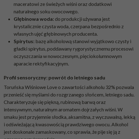
maceratowi ze świeżych wiśni oraz dodatkowi
naturalnego soku owocowego.
Głębinowa woda:
do produkcji używana jest
krystalicznie czysta woda, czerpana bezpośrednio z
własnych ujęć głębinowych producenta.
Spirytus:
bazę alkoholową stanowi wyjątkowo czysty i
gładki spirytus, poddawany rygorystycznemu procesowi
oczyszczania w nowoczesnym, pięciokolumnowym
aparacie rektyfikacyjnym.
Profil sensoryczny: powrót do letniego sadu
Toruńska Wiśniowe Love o zawartości alkoholu 32% pozwala
przenieść się myślami do rozgrzanego słońcem, letniego sadu.
Charakteryzuje się piękną, rubinową barwą oraz
intensywnym, naturalnym aromatem dojrzałych wiśni. W
smaku jest przyjemnie słodka, aksamitna, z wyczuwalną, lekką
i odświeżającą kwasowością prawdziwego owocu. Alkohol
jest doskonale zamaskowany, co sprawia, że pije się ją z