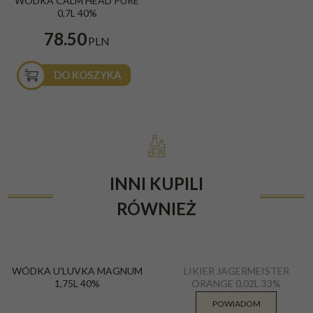
WÓDKA CALM HEAD PURE
0,7L 40%
78.50
PLN
DO KOSZYKA
INNI KUPILI
RÓWNIEŻ
WÓDKA U'LUVKA MAGNUM
LIKIER JAGERMEISTER
1,75L 40%
ORANGE 0,02L 33%
MINIATURKA
POWIADOM