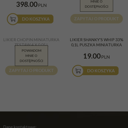
MNIE O
9.90
398.00
PLN
PLN
DOSTĘPNOŚCI
ZAPYTAJ O PRODUKT
DO KOSZYKA
LIKIER CHOPIN MINIATURKA
LIKIER SHANKY'S WHIP 33%
ZESTAW 4 X 0,05 L
0,1L PUSZKA MINIATURKA
POWIADOM
49.99
19.00
MNIE O
PLN
PLN
DOSTĘPNOŚCI
ZAPYTAJ O PRODUKT
DO KOSZYKA
Dane kontaktowe: