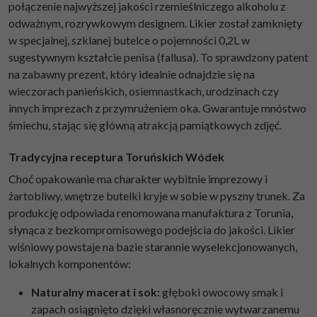
połączenie najwyższej jakości rzemieślniczego alkoholu z
odważnym, rozrywkowym designem. Likier został zamknięty
w specjalnej, szklanej butelce o pojemności 0,2L w
sugestywnym kształcie penisa (fallusa). To sprawdzony patent
na zabawny prezent, który idealnie odnajdzie się na
wieczorach panieńskich, osiemnastkach, urodzinach czy
innych imprezach z przymrużeniem oka. Gwarantuje mnóstwo
śmiechu, stając się główną atrakcją pamiątkowych zdjęć.
Tradycyjna receptura Toruńskich Wódek
Choć opakowanie ma charakter wybitnie imprezowy i
żartobliwy, wnętrze butelki kryje w sobie w pyszny trunek. Za
produkcję odpowiada renomowana manufaktura z Torunia,
słynąca z bezkompromisowego podejścia do jakości. Likier
wiśniowy powstaje na bazie starannie wyselekcjonowanych,
lokalnych komponentów:
Naturalny macerat i sok:
głęboki owocowy smak i
zapach osiągnięto dzięki własnoręcznie wytwarzanemu