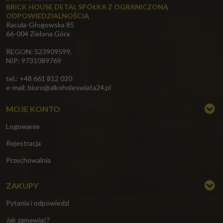
BRICK HOUSE DETAL SPÓŁKA Z OGRANICZONĄ
ODPOWIEDZIALNOŚCIĄ
Racula-Głogowska 85
66-004 Zielona Góra
REGON: 523909599,
NIP: 9731089769
tel.: +48 661 812 020
e-mail:
biuro@alkoholeswiata24.pl
MOJE KONTO
Logowanie
Rejestracja
Przechowalnia
ZAKUPY
Pytania i odpowiedzi
Jak zamawiać?