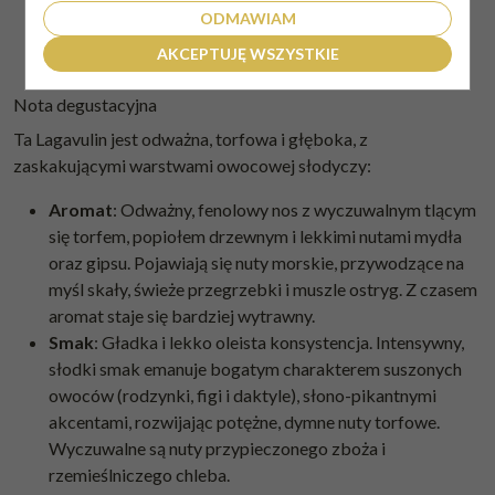
rodzajach sherry: Pedro Ximenez (PX) i Oloroso. To
ODMAWIAM
połączenie wnosi bogate, słodkie nuty suszonych
AKCEPTUJĘ WSZYSTKIE
owoców, które idealnie przełamują intensywny dym.
Nota degustacyjna
Ta Lagavulin jest odważna, torfowa i głęboka, z
zaskakującymi warstwami owocowej słodyczy:
Aromat
: Odważny, fenolowy nos z wyczuwalnym tlącym
się torfem, popiołem drzewnym i lekkimi nutami mydła
oraz gipsu. Pojawiają się nuty morskie, przywodzące na
myśl skały, świeże przegrzebki i muszle ostryg. Z czasem
aromat staje się bardziej wytrawny.
Smak
: Gładka i lekko oleista konsystencja. Intensywny,
słodki smak emanuje bogatym charakterem suszonych
owoców (rodzynki, figi i daktyle), słono-pikantnymi
akcentami, rozwijając potężne, dymne nuty torfowe.
Wyczuwalne są nuty przypieczonego zboża i
rzemieślniczego chleba.