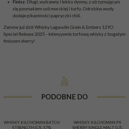
Finisz
: Długi, wytrawny i lekko dymny, z utrzymującym
się posmakiem soli morskiej i torfu. Odrobina wody
dodaje pikantności papryczki chili.
Zamów już dziś Whisky Lagavulin Grain & Embers 12YO
Special Release 2025 - intensywnie torfową whisky z bogatym
finiszem sherry!
PODOBNE DO
WHISKY KILCHOMAN BATCH
WHISKY KILCHOMAN PX
STRENGTH 0,7L 57%
SHERRY SINGLE MALT 0,7L