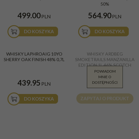
50%
499.00
564.90
PLN
PLN
DO KOSZYKA
DO KOSZYKA
WHISKY LAPHROAIG 10YO
WHISKY ARDBEG
SHERRY OAK FINISH 48% 0,7L
SMOKETRAILS MANZANILLA
EDITION 1L 46% SCOTCH
WHISKY
POWIADOM
MNIE O
799.00
439.95
DOSTĘPNOŚCI
PLN
PLN
ZAPYTAJ O PRODUKT
DO KOSZYKA