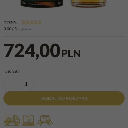
OCENA
:
0.00
/
5
(
0
głosów)
724,00
PLN
Ilość
(szt.)
:
DODAJ DO KOSZYKA