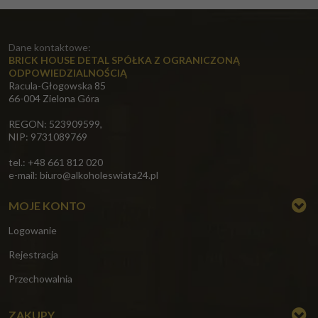
Dane kontaktowe:
BRICK HOUSE DETAL SPÓŁKA Z OGRANICZONĄ
ODPOWIEDZIALNOŚCIĄ
Racula-Głogowska 85
66-004 Zielona Góra
REGON: 523909599,
NIP: 9731089769
tel.: +48 661 812 020
e-mail:
biuro@alkoholeswiata24.pl
MOJE KONTO
Logowanie
Rejestracja
Przechowalnia
ZAKUPY