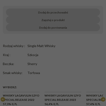
Dodaj do przechowalni
Zapytaj o produkt
Dodaj do porównania
Rodzaj whisky
:
Single Malt Whisky
Kraj
:
Szkocja
Beczka
:
Sherry
Smak whisky
:
Torfowa
WYBIERZ:
CHWILOWY
WHISKY LAGAVULIN 12YO
WHISKY LAGAVULIN 12YO
WHISKY LAGA
BRAK
SPECIAL RELEASE 2022
SPECIAL RELEASE 2023
SPECIAL RELE
57,3% 0,7L
56,4% 0,7L
57,4% 0,7L