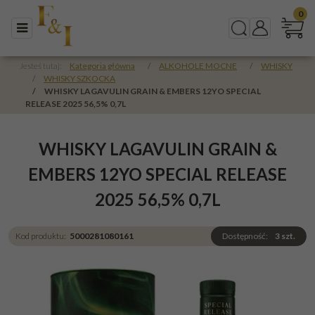
0
Menu
Szukaj
Panel
Jesteś tutaj:
Kategoria główna
/
ALKOHOLE MOCNE
/
WHISKY
/
WHISKY SZKOCKA
/
WHISKY LAGAVULIN GRAIN & EMBERS 12YO SPECIAL
RELEASE 2025 56,5% 0,7L
WHISKY LAGAVULIN GRAIN &
EMBERS 12YO SPECIAL RELEASE
2025 56,5% 0,7L
Kod produktu
:
5000281080161
Dostępność
:
3
szt.