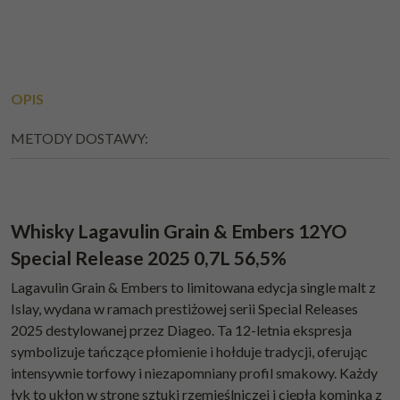
OPIS
METODY DOSTAWY:
Whisky Lagavulin Grain & Embers 12YO
Special Release 2025 0,7L 56,5%
Lagavulin Grain & Embers to limitowana edycja single malt z
Islay, wydana w ramach prestiżowej serii Special Releases
2025 destylowanej przez Diageo. Ta 12-letnia ekspresja
symbolizuje tańczące płomienie i hołduje tradycji, oferując
intensywnie torfowy i niezapomniany profil smakowy. Każdy
łyk to ukłon w stronę sztuki rzemieślniczej i ciepła kominka z