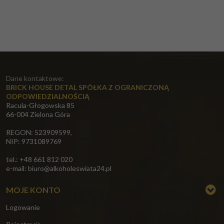
Dane kontaktowe:
BRICK HOUSE DETAL SPÓŁKA Z OGRANICZONĄ
ODPOWIEDZIALNOŚCIĄ
Racula-Głogowska 85
66-004 Zielona Góra
REGON: 523909599,
NIP: 9731089769
tel.: +48 661 812 020
e-mail:
biuro@alkoholeswiata24.pl
MOJE KONTO
Logowanie