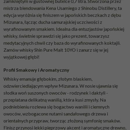
zamkniętym w gustownej butelce 0,7 litra. Stworzona przez
mistrza blendowania Kena Usamiego z Shinobu Distillery, ta
edycja wyróżnia się finiszem w japońskich beczkach z dębu
Mizunara, łącząc ducha samurajskiej uczciwości z
wyrafinowanym smakiem. Idealna dla entuzjastów japońskiej
whisky, świetnie sprawdzi się jako prezent, towarzysz
medytacyjnych chwil czy baza do wyrafinowanych koktajli.
Zamów whisky Shin Pure Malt 10YO i zanurz się w jej
wyjątkowej głębi!
Profil Smakowy i Aromatyczny
Whisky emanuje głębokim, złotym blaskiem,
odzwierciedlającym wpływ Mizunara. W nosie ujawnia się
słodka woń suszonych owoców - rodzynek i daktyli -
przeplatana delikatną wanilią, która kusi zmysły. Na
podniebieniu rozlewa się bogactwo wanilii i ciemnych
owoców, wzbogacone nutami sandałowego drzewa i
orientalnych przypraw, tworząc złożoną symfonię smaków.
Finisz przynosi lekki pieprzowy akcent i aromatyczne drewno,