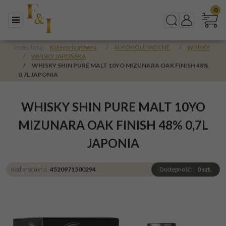
0
Menu
Szukaj
Panel
Jesteś tutaj:
Kategoria główna
/
ALKOHOLE MOCNE
/
WHISKY
/
WHISKY JAPOŃSKA
/
WHISKY SHIN PURE MALT 10YO MIZUNARA OAK FINISH 48%
0,7L JAPONIA
WHISKY SHIN PURE MALT 10YO
MIZUNARA OAK FINISH 48% 0,7L
JAPONIA
Kod produktu
:
4520971500294
Dostępność
:
0
szt.