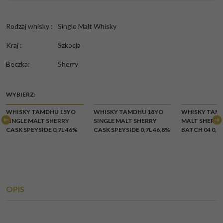
Rodzaj whisky
:
Single Malt Whisky
Kraj
:
Szkocja
Beczka
:
Sherry
WYBIERZ:
WHISKY TAMDHU 15YO
WHISKY TAMDHU 18YO
WHISKY TAM
SINGLE MALT SHERRY
SINGLE MALT SHERRY
MALT SHERRY
CASK SPEYSIDE 0,7L 46%
CASK SPEYSIDE 0,7L 46,8%
BATCH 04 0,7L
OPIS