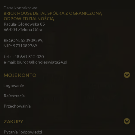
Dane kontaktowe:
BRICK HOUSE DETAL SPÓŁKA Z OGRANICZONĄ
ODPOWIEDZIALNOŚCIĄ
Racula-Głogowska 85
66-004 Zielona Góra
REGON: 523909599,
NIP: 9731089769
tel.: +48 661 812 020
e-mail:
biuro@alkoholeswiata24.pl
MOJE KONTO
Logowanie
Rejestracja
Przechowalnia
ZAKUPY
Pytania i odpowiedzi