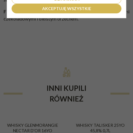
AKCEPTUJĘ WSZYSTKIE
Finisz:
Ciepły i słodki, ze skórkami wosku, goździkami, lodami
czekoladowymi i oleistym orzechem.
INNI KUPILI
RÓWNIEŻ
WHISKY GLENMORANGIE
WHISKY TALISKER 25YO
NECTAR D'OR 16YO
45,8% 0,7L