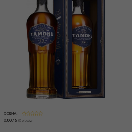
OCENA
:
0.00
/
5
(
0
głosów)