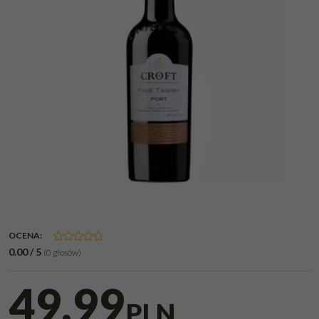
OCENA
:
0.00
/
5
(
0
głosów)
49,99
PLN