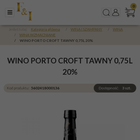
0
Menu
Szukaj
Panel
Jesteś tutaj:
Kategoria główna
/
WINA I SZAMPANY
/
WINA
/
WINA WZMACNIANE
/
WINO PORTO CROFT TAWNY 0,75L 20%
WINO PORTO CROFT TAWNY 0,75L
20%
Kod produktu
:
5602418000136
Dostępność
:
3
szt.