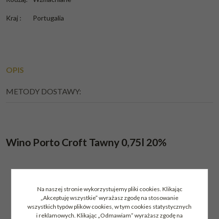
Kraj
:
Portugalia
OPIS
METODY DOSTAWY:
Wino Porto Croft Tawny 0,75l 20%
Na naszej stronie wykorzystujemy pliki cookies. Klikając
„Akceptuję wszystkie” wyrażasz zgodę na stosowanie
wszystkich typów plików cookies, w tym cookies statystycznych
i reklamowych. Klikając „Odmawiam” wyrażasz zgodę na