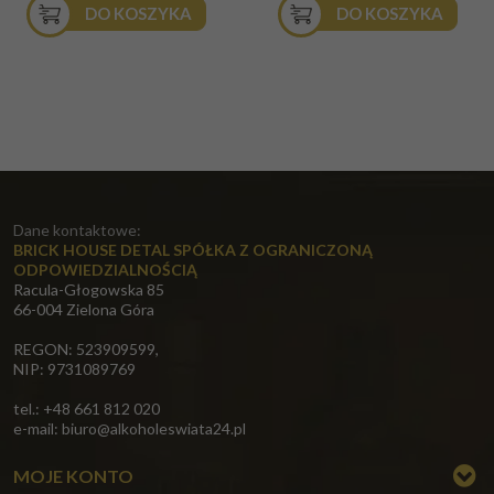
DO KOSZYKA
DO KOSZYKA
Dane kontaktowe:
BRICK HOUSE DETAL SPÓŁKA Z OGRANICZONĄ
ODPOWIEDZIALNOŚCIĄ
Racula-Głogowska 85
66-004 Zielona Góra
REGON: 523909599,
NIP: 9731089769
tel.: +48 661 812 020
e-mail:
biuro@alkoholeswiata24.pl
MOJE KONTO