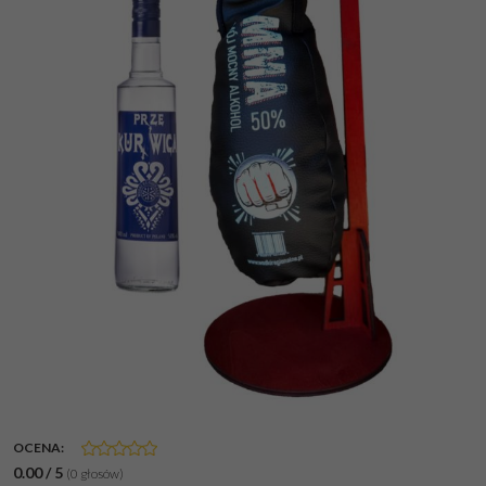
OCENA
:
0.00
/
5
(
0
głosów)