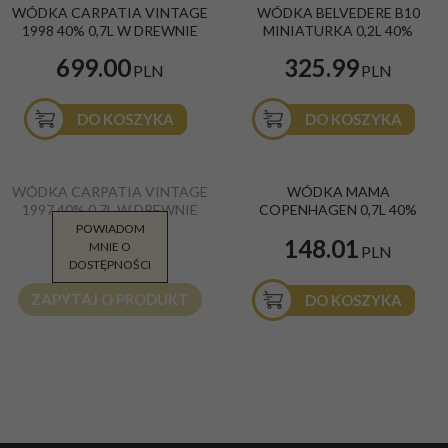
WÓDKA CARPATIA VINTAGE
WÓDKA BELVEDERE B10
1998 40% 0,7L W DREWNIE
MINIATURKA 0,2L 40%
699.00
325.99
PLN
PLN
DO KOSZYKA
DO KOSZYKA
WÓDKA CARPATIA VINTAGE
WÓDKA MAMA
1997 40% 0,7L W DREWNIE
COPENHAGEN 0,7L 40%
POWIADOM
699.00
148.01
MNIE O
PLN
PLN
DOSTĘPNOŚCI
ZAPYTAJ O PRODUKT
DO KOSZYKA