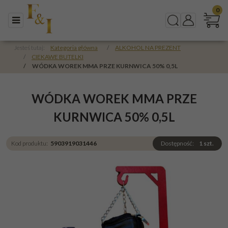
0
Menu
Szukaj
Panel
Jesteś tutaj:
Kategoria główna
/
ALKOHOL NA PREZENT
/
CIEKAWE BUTELKI
/
WÓDKA WOREK MMA PRZE KURNWICA 50% 0,5L
WÓDKA WOREK MMA PRZE
KURNWICA 50% 0,5L
Kod produktu
:
5903919031446
Dostępność
:
1
szt.