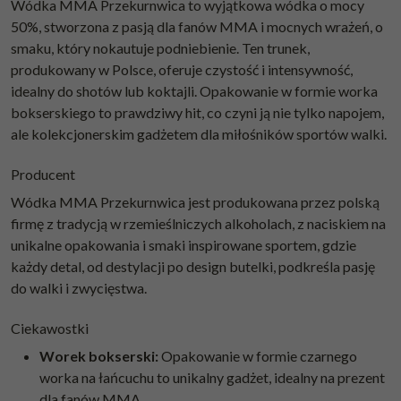
Wódka MMA Przekurnwica to wyjątkowa wódka o mocy
50%, stworzona z pasją dla fanów MMA i mocnych wrażeń, o
smaku, który nokautuje podniebienie. Ten trunek,
produkowany w Polsce, oferuje czystość i intensywność,
idealny do shotów lub koktajli. Opakowanie w formie worka
bokserskiego to prawdziwy hit, co czyni ją nie tylko napojem,
ale kolekcjonerskim gadżetem dla miłośników sportów walki.
Producent
Wódka MMA Przekurnwica jest produkowana przez polską
firmę z tradycją w rzemieślniczych alkoholach, z naciskiem na
unikalne opakowania i smaki inspirowane sportem, gdzie
każdy detal, od destylacji po design butelki, podkreśla pasję
do walki i zwycięstwa.
Ciekawostki
Worek bokserski:
Opakowanie w formie czarnego
worka na łańcuchu to unikalny gadżet, idealny na prezent
dla fanów MMA.