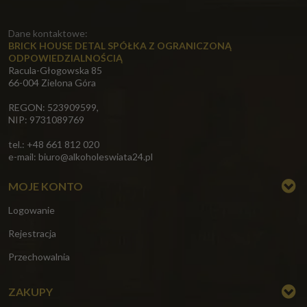
Dane kontaktowe:
BRICK HOUSE DETAL SPÓŁKA Z OGRANICZONĄ
ODPOWIEDZIALNOŚCIĄ
Racula-Głogowska 85
66-004 Zielona Góra
REGON: 523909599,
NIP: 9731089769
tel.: +48 661 812 020
e-mail:
biuro@alkoholeswiata24.pl
MOJE KONTO
Logowanie
Rejestracja
Przechowalnia
ZAKUPY