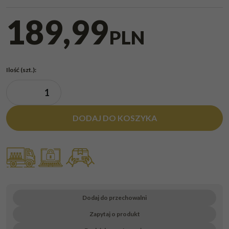
189,99
PLN
Ilość
(szt.)
:
DODAJ DO KOSZYKA
Dodaj do przechowalni
Zapytaj o produkt