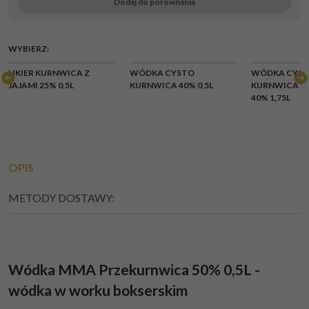
Dodaj do porównania
WYBIERZ:
LIKIER KURNWICA Z
WÓDKA CYSTO
WÓDKA CYS
JAJAMI 25% 0,5L
KURNWICA 40% 0,5L
KURNWICA Z 
40% 1,75L
OPIS
METODY DOSTAWY:
Wódka MMA Przekurnwica 50% 0,5L -
wódka w worku bokserskim