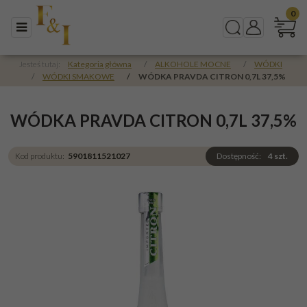
0
Menu
Szukaj
Panel
Jesteś tutaj:
Kategoria główna
/
ALKOHOLE MOCNE
/
WÓDKI
/
WÓDKI SMAKOWE
/
WÓDKA PRAVDA CITRON 0,7L 37,5%
WÓDKA PRAVDA CITRON 0,7L 37,5%
Kod produktu
:
5901811521027
Dostępność
:
4
szt.