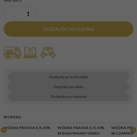
Ilość
(szt.)
:
DODAJ DO KOSZYKA
Dodaj do przechowalni
Zapytaj o produkt
Dodaj do porównania
WYBIERZ:
WÓDKA PRAVDA 0,7L 40%
WÓDKA PRAVDA 0,7L 40%
WÓDKA PRAVD
W BIAŁYM KARTONIKU
W CZARNYM 