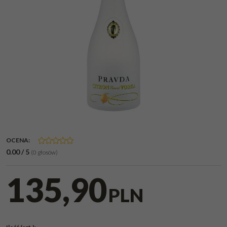
OCENA
:
0.00
/
5
(
0
głosów)
135,90
PLN