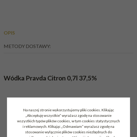
OPIS
METODY DOSTAWY:
Wódka Pravda Citron 0,7l 37,5%
Na naszej stronie wykorzystujemy pliki cookies. Klikając
„Akceptuję wszystkie” wyrażasz zgodę na stosowanie
wszystkich typów plików cookies, w tym cookies statystycznych
i reklamowych. Klikając „Odmawiam” wyrażasz zgodę na
stosowanie wyłącznie plików cookies niezbędnych do
INNI KUPILI