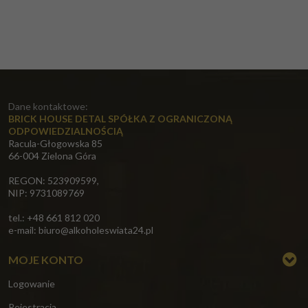
Dane kontaktowe:
BRICK HOUSE DETAL SPÓŁKA Z OGRANICZONĄ
ODPOWIEDZIALNOŚCIĄ
Racula-Głogowska 85
66-004 Zielona Góra
REGON: 523909599,
NIP: 9731089769
tel.: +48 661 812 020
e-mail:
biuro@alkoholeswiata24.pl
MOJE KONTO
Logowanie
Rejestracja