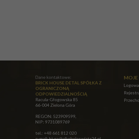
Dane kontaktowe:
MOJE
BRICK HOUSE DETAL SPÓŁKA Z
Logowa
OGRANICZONĄ
Rejestr
ODPOWIEDZIALNOŚCIĄ
Racula-Głogowska 85
Przecho
66-004 Zielona Góra
REGON: 523909599,
NIP: 9731089769
tel.: +48 661 812 020
e-mail:
biuro@alkoholeswiata24.pl