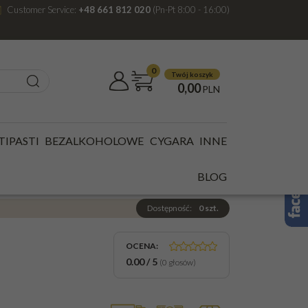
Customer Service:
+48 661 812 020
(Pn-Pt 8:00 - 16:00)
0
Twój koszyk
0,00
PLN
TIPASTI
BEZALKOHOLOWE
CYGARA
INNE
,7L JAPONIA
BLOG
Dostępność
:
0
szt.
OCENA
:
0.00
/
5
(
0
głosów)