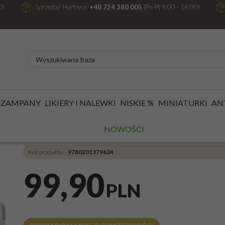
0)
Sprzedaż Hurtowa:
+48 724 380 005
(Pn-Pt 8:00 - 16:00)
/
WÓDKI
/
WÓDKA TENJAKU 40% 0,7L JAPONIA
 SZAMPANY
LIKIERY I NALEWKI
NISKIE %
MINIATURKI
AN
WÓDKA TENJAKU 40% 0
NOWOŚCI
Kod produktu
:
9780201379624
99,90
PLN