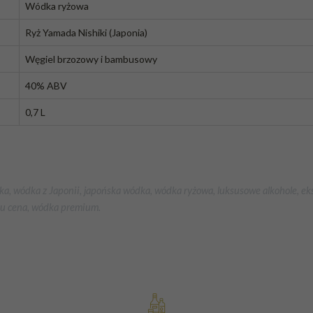
Wódka ryżowa
Ryż Yamada Nishiki (Japonia)
Węgiel brzozowy i bambusowy
40% ABV
0,7 L
ka, wódka z Japonii, japońska wódka, wódka ryżowa, luksusowe alkohole, eks
aku cena, wódka premium.