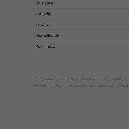
Kategoria
Surowiec
Filtracja
Moc (alkohol)
Pojemność
sklep z alkoholem online, wódka na prezent, Tenjaku Vod
alkohole świata, zestawy prezentowe z alkoholem, Tenj