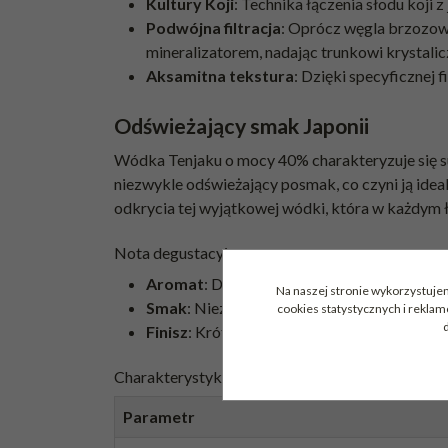
Kultury Koji
: Technika łączenia słodu koji
Podwójna filtracja
: Oprócz węgla brzozow
mineralizatorem, nadając trunkowi krystalic
Aksamitna tekstura
: Dzięki specyficznej 
Odświeżający smak Japonii
Wódka Tenjaku o mocy 40% charakteryzuje się su
niezwykle odświeżający posmak, co czyni ją ide
odkrycia tej wyjątkowej wódki, która w każdym ł
Nota degustacyjna
Aromat
: Delikatny, świeży i czysty z subte
Na naszej stronie wykorzystujem
Smak
: Niezwykle gładki i łagodny; wyczuw
cookies statystycznych i rekla
d
Finisz
: Krótki, rześki i nieskazitelnie czyst
Charakterystyka Produktu
Parametr