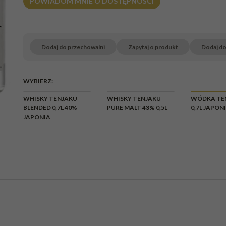
POWIADOM MNIE O DOSTĘPNOŚCI
Dodaj do przechowalni
Zapytaj o produkt
Dodaj d
WYBIERZ:
CHWILOWY
CHWI
WHISKY TENJAKU
WHISKY TENJAKU
WÓDKA TE
BRAK
BR
BLENDED 0,7L 40%
PURE MALT 43% 0,5L
0,7L JAPON
JAPONIA