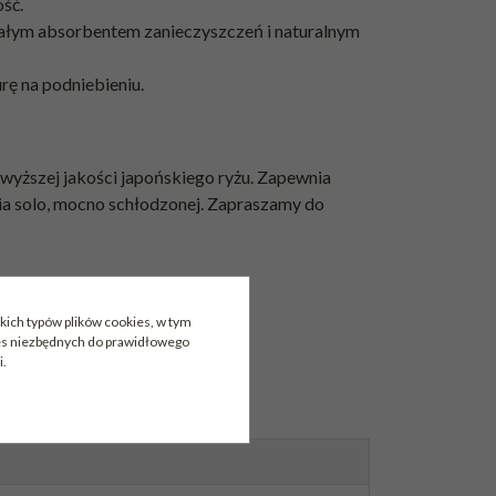
ość.
ałym absorbentem zanieczyszczeń i naturalnym
rę na podniebieniu.
jwyższej jakości japońskiego ryżu. Zapewnia
nia solo, mocno schłodzonej. Zapraszamy do
kich typów plików cookies, w tym
ies niezbędnych do prawidłowego
i.