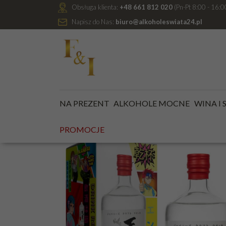
Obsługa klienta:
+48 661 812 020
(Pn-Pt 8:00 - 16:0
Napisz do Nas:
biuro@alkoholeswiata24.pl
Jesteś tutaj:
Kategoria główna
/
ALKOHOLE MOCNE
NA PREZENT
ALKOHOLE MOCNE
WINA I
PROMOCJE