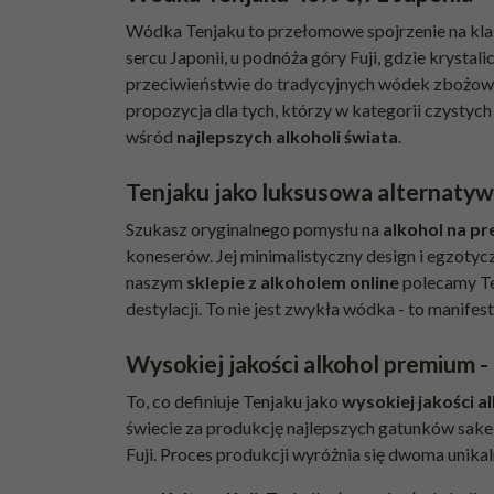
Wódka Tenjaku to przełomowe spojrzenie na klasy
sercu Japonii, u podnóża góry Fuji, gdzie krysta
przeciwieństwie do tradycyjnych wódek zbożowych
propozycja dla tych, którzy w kategorii czystych
wśród
najlepszych alkoholi świata
.
Tenjaku jako luksusowa alternaty
Szukasz oryginalnego pomysłu na
alkohol na pr
koneserów. Jej minimalistyczny design i egzoty
naszym
sklepie z alkoholem online
polecamy Te
destylacji. To nie jest zwykła wódka - to manifes
Wysokiej jakości alkohol premium - 
To, co definiuje Tenjaku jako
wysokiej jakości 
świecie za produkcję najlepszych gatunków sak
Fuji. Proces produkcji wyróżnia się dwoma unika