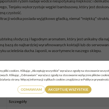
 z japońskim ryżem nadaje wódce niespotykaną miękkość i delikatn
ego, Tenjaku wykorzystuje węgiel bambusowy, który jest doskon
zną czystość.
filtracji wódka posiada wyjątkowo gładką, niemal "miękką" struktu
btelną słodyczą i łagodnym aromatem, który jest unikalny dla na
alną bazą do najbardziej wyrafinowanych koktajli lub do serwowa
yku ucieleśnia ducha Japonii, w asortymencie naszego sklepu.
lną nutą słodyczy ryżowej.
y pliki cookies. Klikając „Akceptuję wszystkie” wyrażasz zgodę na stosowanie wszyst
alna lekka kremowość i naturalna słodycz ryżu Yamada Nishiki.
mowych. Klikając „Odmawiam” wyrażasz zgodę na stosowanie wyłącznie plików cook
ziałania strony. Więcej informacji o plikach cookies znajdziesz w Polityce prywatnośc
y, pozostawiający uczucie świeżości.
ODMAWIAM
AKCEPTUJĘ WSZYSTKIE
Szczegóły