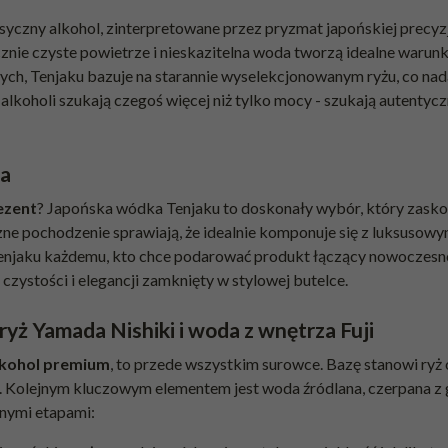
czny alkohol, zinterpretowane przez pryzmat japońskiej precyzji
licznie czyste powietrze i nieskazitelna woda tworzą idealne warun
, Tenjaku bazuje na starannie wyselekcjonowanym ryżu, co nadaje
 alkoholi szukają czegoś więcej niż tylko mocy - szukają autentyc
wa
ezent
? Japońska wódka Tenjaku to doskonały wybór, który zask
czne pochodzenie sprawiają, że idealnie komponuje się z luksuso
njaku każdemu, kto chce podarować produkt łączący nowoczesno
t czystości i elegancji zamknięty w stylowej butelce.
ryż Yamada Nishiki i woda z wnętrza Fuji
alkohol premium
, to przede wszystkim surowce. Bazę stanowi ryż
e. Kolejnym kluczowym elementem jest woda źródlana, czerpana z
lnymi etapami: