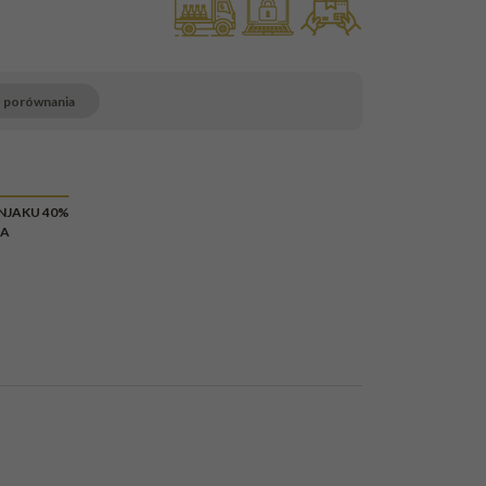
o porównania
LOWY
NJAKU 40%
AK
IA