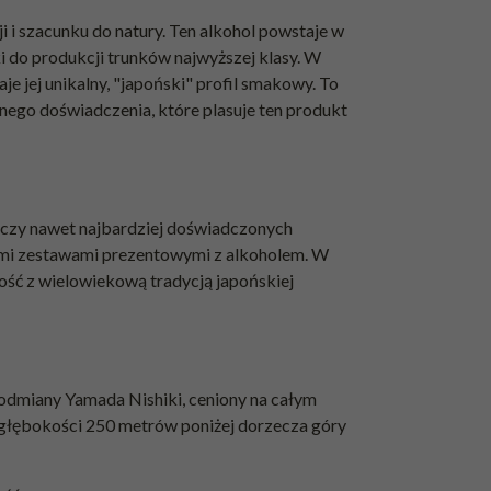
 i szacunku do natury. Ten
alkohol powstaje w
ki do produkcji trunków najwyższej klasy. W
 jej unikalny, "japoński" profil smakowy. To
znego doświadczenia, które plasuje ten produkt
oczy nawet najbardziej doświadczonych
wymi zestawami prezentowymi z alkoholem. W
ść z wielowiekową tradycją japońskiej
 odmiany Yamada Nishiki, ceniony na całym
 głębokości 250 metrów poniżej dorzecza góry