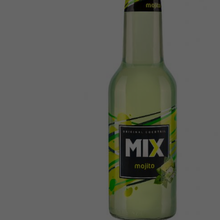
DRINK COCKTAIL M
GIN & MANGO 0,33L
4%