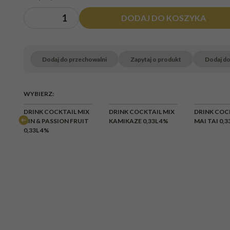
DODAJ DO KOSZYKA
Dodaj do przechowalni
Zapytaj o produkt
Dodaj d
WYBIERZ:
IX
DRINK COCKTAIL MIX
DRINK COCKTAIL MIX
DRINK COC
GIN & PASSION FRUIT
KAMIKAZE 0,33L 4%
MAI TAI 0,3
0,33L 4%