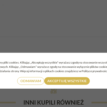
JITO 0,33L 4%
y pliki cookies. Klikając „Akceptuję wszystkie” wyrażasz zgodę na stosowanie wszyst
mowych. Klikając „Odmawiam” wyrażasz zgodę na stosowanie wyłącznie plików cook
ziałania strony. Więcej informacji o plikach cookies znajdziesz w Polityce prywatnośc
ODMAWIAM
AKCEPTUJĘ WSZYSTKIE
INNI KUPILI RÓWNIEŻ