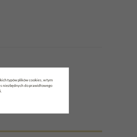
kich typów plików cookies, w tym
ies niezbędnych do prawidłowego
i.