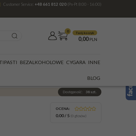
Customer Service:
+48 661 812 020
(Pn-Pt 8:00 - 16:00)
0
Twój koszyk
0,00
PLN
TIPASTI
BEZALKOHOLOWE
CYGARA
INNE
OJITO 0,33L 4%
BLOG
Dostępność
:
38
szt.
OCENA
:
0.00
/
5
(
0
głosów)