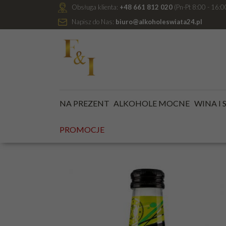
Obsługa klienta:
+48 661 812 020
(Pn-Pt 8:00 - 16:0
Napisz do Nas:
biuro@alkoholeswiata24.pl
Jesteś tutaj:
Kategoria główna
/
ALKOHOLE NISKOP
NA PREZENT
ALKOHOLE MOCNE
WINA I
PROMOCJE