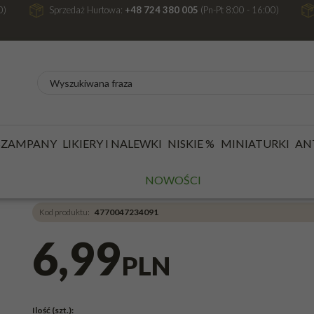
0)
Sprzedaż Hurtowa:
+48 724 380 005
(Pn-Pt 8:00 - 16:00)
ROCENTOWE
/
DRINKI
/
DRINK COCKTAIL MIX MOJITO 0,33L 4%
 SZAMPANY
LIKIERY I NALEWKI
NISKIE %
MINIATURKI
AN
DRINK COCKTAIL MIX M
NOWOŚCI
Kod produktu
:
4770047234091
6,99
PLN
Ilość
(szt.)
: