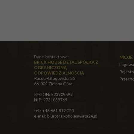
Dane kontaktowe:
MOJE
BRICK HOUSE DETAL SPÓŁKA Z
Logowa
OGRANICZONĄ
Rejestr
ODPOWIEDZIALNOŚCIĄ
Racula-Głogowska 85
Przecho
66-004 Zielona Góra
REGON: 523909599,
NIP: 9731089769
tel.: +48 661 812 020
e-mail:
biuro@alkoholeswiata24.pl