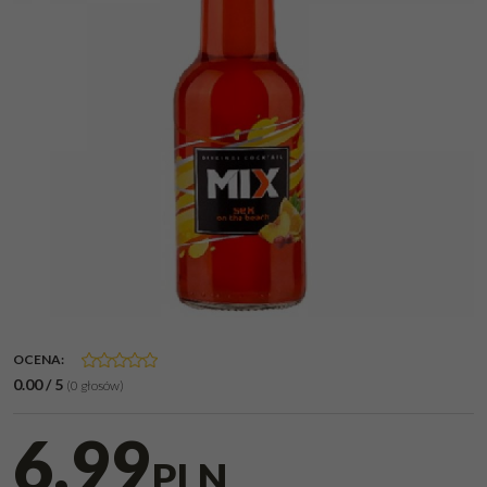
OCENA
:
0.00
/
5
(
0
głosów)
6,99
PLN