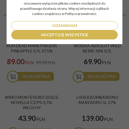
stosowanie wyłącznie plików cookies niezbędnych do
INNI KUPILI
prawidłowego działania strony. Więcej informacji o plikach
cookies znajdziesz w Polityce prywatności.
RÓWNIEŻ
ODMAWIAM
AKCEPTUJĘ WSZYSTKIE
PROMOCJA
RUM DEAD MANS FINGERS
WÓDKA ABSOLUT WILD
PINEAPPLE 0,7L 37,5%
BERRI 38% 0,7L
89.00
69.90
PLN
99.95
PLN
PLN
DO KOSZYKA
DO KOSZYKA
BESTSELLER
WINO MONTEVERDI DOLCE
LIKIER BOMBARDINO
NOVELLA CZ/PS 0,75L
MARZADRO 1L 17%
WŁOCHY
43.90
139.00
PLN
PLN