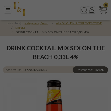
0
Menu
Szukaj
Panel
Jesteś tutaj:
Kategoria główna
/
ALKOHOLE NISKOPROCENTOWE
/
DRINKI
/
DRINK COCKTAIL MIX SEX ON THE BEACH 0,33L 4%
DRINK COCKTAIL MIX SEX ON THE
BEACH 0,33L 4%
Kod produktu
:
4770047234336
Dostępność
:
42
szt.