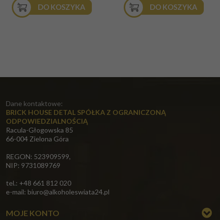
DO KOSZYKA
DO KOSZYKA
Dane kontaktowe:
BRICK HOUSE DETAL SPÓŁKA Z OGRANICZONĄ
ODPOWIEDZIALNOŚCIĄ
Racula-Głogowska 85
66-004 Zielona Góra
REGON: 523909599,
NIP: 9731089769
tel.: +48 661 812 020
e-mail:
biuro@alkoholeswiata24.pl
MOJE KONTO