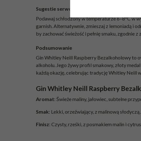
Sugestie serwowania
Podawaj schłodzony w temperaturze 6–8°C w wysok
garnish. Alternatywnie, zmieszaj z lemoniadą i o
by zachować świeżość i pełnię smaku, zgodnie z 
Podsumowanie
Gin Whitley Neill Raspberry Bezalkoholowy to ow
alkoholu. Jego żywy profil smakowy, złoty med
każdą okazję, celebrując tradycję Whitley Neil
Gin Whitley Neill Raspberry Beza
Aromat
: Świeże maliny, jałowiec, subtelne przy
Smak
: Lekki, orzeźwiający, z malinową słodyczą,
Finisz
: Czysty, rześki, z posmakiem malin i cytr