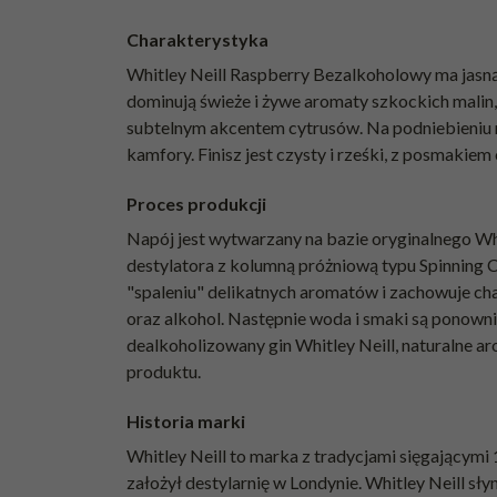
Charakterystyka
Whitley Neill Raspberry Bezalkoholowy ma jasną
dominują świeże i żywe aromaty szkockich malin,
subtelnym akcentem cytrusów. Na podniebieniu na
kamfory. Finisz jest czysty i rześki, z posmakie
Proces produkcji
Napój jest wytwarzany na bazie oryginalnego Whi
destylatora z kolumną próżniową typu Spinning C
"spaleniu" delikatnych aromatów i zachowuje char
oraz alkohol. Następnie woda i smaki są ponowni
dealkoholizowany gin Whitley Neill, naturalne a
produktu.
Historia marki
Whitley Neill to marka z tradycjami sięgającymi
założył destylarnię w Londynie. Whitley Neill sł