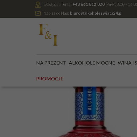
Obsługa klienta:
+48 661 812 020
(Pn-Pt 8:00 - 16:0
Napisz do Nas:
biuro@alkoholeswiata24.pl
Jesteś tutaj:
Kategoria główna
/
ALKOHOLE MOCNE
NA PREZENT
ALKOHOLE MOCNE
WINA I
PROMOCJE