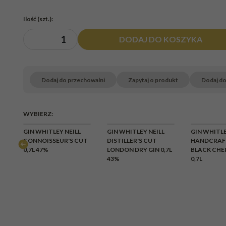
Ilość
(szt.)
:
DODAJ DO KOSZYKA
Dodaj do przechowalni
Zapytaj o produkt
Dodaj d
WYBIERZ:
CHWILOWY
GIN WHITLEY NEILL
GIN WHITLEY NEILL
GIN WHITLE
BRAK
N
CONNOISSEUR'S CUT
DISTILLER'S CUT
HANDCRAF
0,7L 47%
LONDON DRY GIN 0,7L
BLACK CHE
43%
0,7L