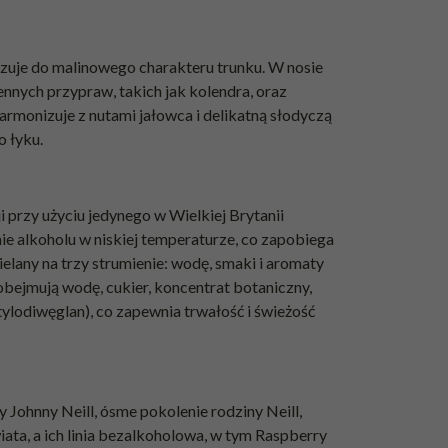
zuje do malinowego charakteru trunku. W nosie
nnych przypraw, takich jak kolendra, oraz
armonizuje z nutami jałowca i delikatną słodyczą
o łyku.
 przy użyciu jedynego w Wielkiej Brytanii
ie alkoholu w niskiej temperaturze, co zapobiega
elany na trzy strumienie: wodę, smaki i aromaty
obejmują wodę, cukier, koncentrat botaniczny,
ylodiwęglan), co zapewnia trwałość i świeżość
 Johnny Neill, ósme pokolenie rodziny Neill,
iata, a ich linia bezalkoholowa, w tym Raspberry