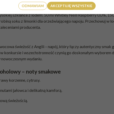
ODMAWIAM
AKCEPTUJĘ WSZYSTKIE
iej szklance z lodem: 50 ml Whitley Neill Raspberry 0,0%, 150 ml
drobiną soku z limonki dla orzeźwiającego napoju. Przechowuj w lo
zaleceniami producenta.
ocowa świeżość z Anglii – napój, który łączy autentyczny smak g
al w konkursie i wszechstronność czynią go doskonałym wyborem 
l w nowoczesnym wydaniu.
lkoholowy – noty smakowe
prawy korzenne, cytrusy.
 nutami jałowca i delikatną kamforą.
usową świeżością.