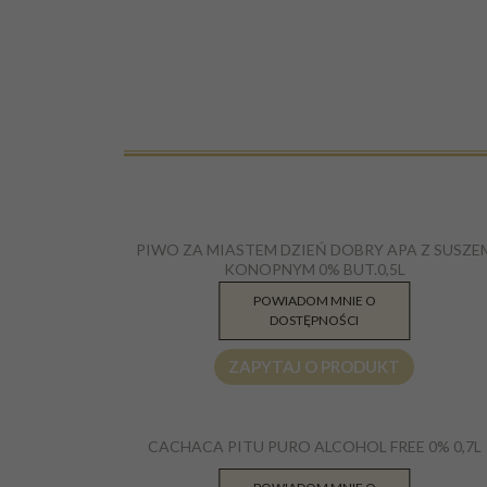
PIWO ZA MIASTEM DZIEŃ DOBRY APA Z SUSZE
KONOPNYM 0% BUT.0,5L
POWIADOM MNIE O
9.50
PLN
DOSTĘPNOŚCI
ZAPYTAJ O PRODUKT
CACHACA PITU PURO ALCOHOL FREE 0% 0,7L
51.91