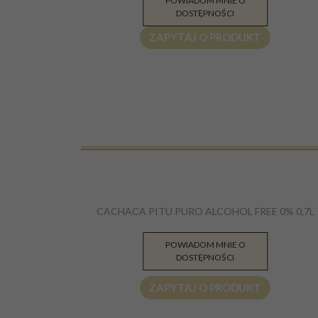
POWIADOM MNIE O
PLN
DOSTĘPNOŚCI
ZAPYTAJ O PRODUKT
CACHACA PITU PURO ALCOHOL FREE 0% 0,7L
POWIADOM MNIE O
51.91
PLN
DOSTĘPNOŚCI
ZAPYTAJ O PRODUKT