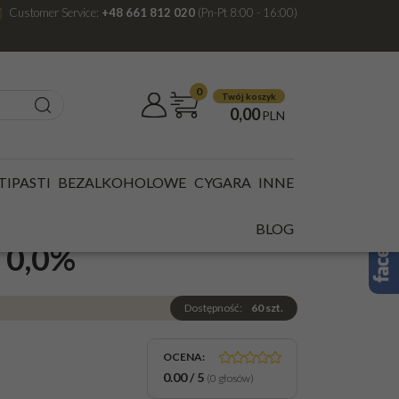
Customer Service:
+48 661 812 020
(Pn-Pt 8:00 - 16:00)
0
Twój koszyk
0,00
PLN
TIPASTI
BEZALKOHOLOWE
CYGARA
INNE
ASPBERRY
BLOG
 0,0%
Dostępność
:
60
szt.
OCENA
:
0.00
/
5
(
0
głosów)