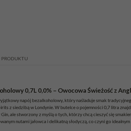
O PRODUKTU
koholowy 0,7L 0,0% – Owocowa Świeżość z Angl
wyjątkowy napój bezalkoholowy, który naśladuje smak tradycyj
irits z siedzibą w Londynie. W butelce o pojemności 0,7 litra znaj
Gin, ale stworzony z myślą o tych, którzy chcą cieszyć się smaki
anym nutami jałowca i delikatną słodyczą, co czyni go idealnym