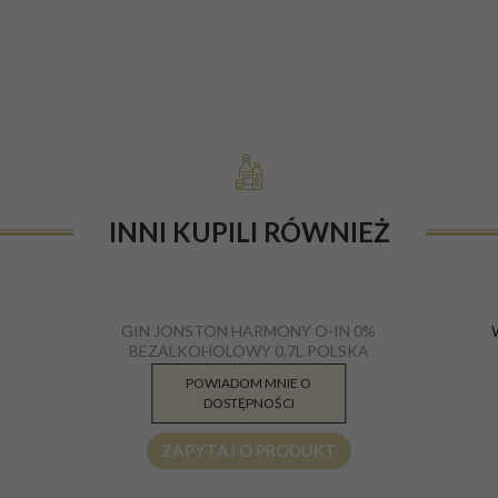
INNI KUPILI RÓWNIEŻ
GIN JONSTON HARMONY O-IN 0%
BEZALKOHOLOWY 0,7L POLSKA
POWIADOM MNIE O
104.89
PLN
DOSTĘPNOŚCI
ZAPYTAJ O PRODUKT