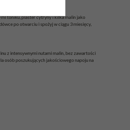
 toniku, plaster cytryny i kilka malin jako
dówce po otwarciu i spożyj w ciągu 3 miesięcy,
inu z intensywnymi nutami malin, bez zawartości
dla osób poszukujących jakościowego napoju na