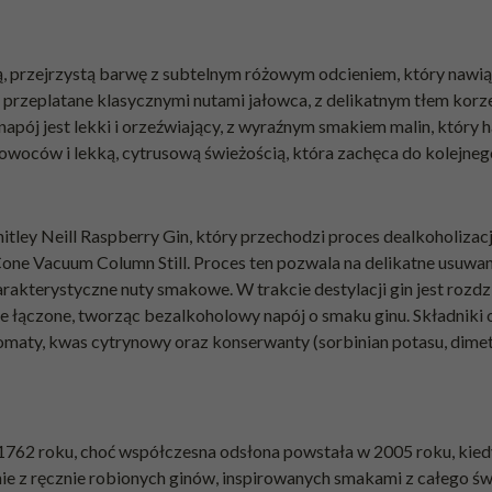
, przejrzystą barwę z subtelnym różowym odcieniem, który nawią
 przeplatane klasycznymi nutami jałowca, z delikatnym tłem korze
pój jest lekki i orzeźwiający, z wyraźnym smakiem malin, który h
m owoców i lekką, cytrusową świeżością, która zachęca do kolejneg
tley Neill Raspberry Gin, który przechodzi proces dealkoholizacji
one Vacuum Column Still. Proces ten pozwala na delikatne usuwan
akterystyczne nuty smakowe. W trakcie destylacji gin jest rozdzi
e łączone, tworząc bezalkoholowy napój o smaku ginu. Składniki 
romaty, kwas cytrynowy oraz konserwanty (sorbinian potasu, dimet
 1762 roku, choć współczesna odsłona powstała w 2005 roku, kiedy
ynie z ręcznie robionych ginów, inspirowanych smakami z całego św