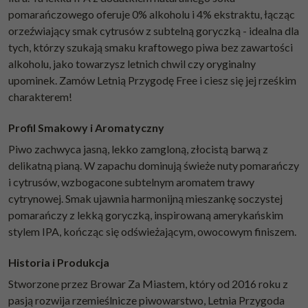
pomarańczowego oferuje 0% alkoholu i 4% ekstraktu, łącząc
orzeźwiający smak cytrusów z subtelną goryczką - idealna dla
tych, którzy szukają smaku kraftowego piwa bez zawartości
alkoholu, jako towarzysz letnich chwil czy oryginalny
upominek. Zamów Letnią Przygodę Free i ciesz się jej rześkim
charakterem!
Profil Smakowy i Aromatyczny
Piwo zachwyca jasną, lekko zamgloną, złocistą barwą z
delikatną pianą. W zapachu dominują świeże nuty pomarańczy
i cytrusów, wzbogacone subtelnym aromatem trawy
cytrynowej. Smak ujawnia harmonijną mieszankę soczystej
pomarańczy z lekką goryczką, inspirowaną amerykańskim
stylem IPA, kończąc się odświeżającym, owocowym finiszem.
Historia i Produkcja
Stworzone przez Browar Za Miastem, który od 2016 roku z
pasją rozwija rzemieślnicze piwowarstwo, Letnia Przygoda