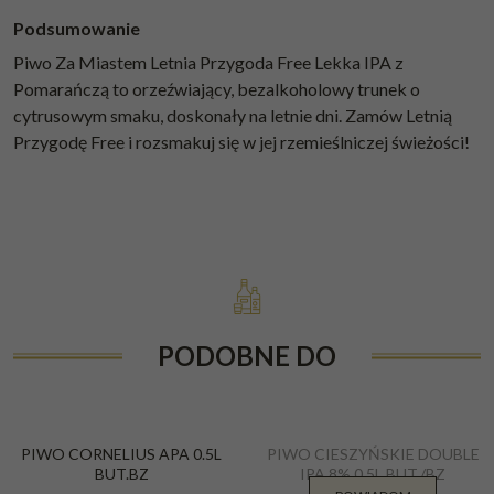
Podsumowanie
Piwo Za Miastem Letnia Przygoda Free Lekka IPA z
Pomarańczą to orzeźwiający, bezalkoholowy trunek o
cytrusowym smaku, doskonały na letnie dni. Zamów Letnią
Przygodę Free i rozsmakuj się w jej rzemieślniczej świeżości!
PODOBNE DO
PIWO CORNELIUS APA 0.5L
PIWO CIESZYŃSKIE DOUBLE
BUT.BZ
IPA 8% 0,5L BUT./BZ