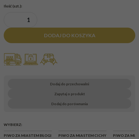
Ilość
(szt.)
:
DODAJ DO KOSZYKA
Dodaj do przechowalni
Zapytaj o produkt
Dodaj do porównania
WYBIERZ:
CHWILOWY
CHWI
PIWO ZA MIASTEM BŁOGI
PIWO ZA MIASTEM CICHY
PIWO ZA MIA