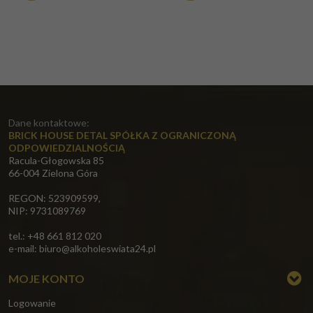
Dane kontaktowe:
BRICK HOUSE DETAL SPÓŁKA Z OGRANICZONĄ
ODPOWIEDZIALNOŚCIĄ
Racula-Głogowska 85
66-004 Zielona Góra
REGON: 523909599,
NIP: 9731089769
tel.: +48 661 812 020
e-mail:
biuro@alkoholeswiata24.pl
MOJE KONTO
Logowanie