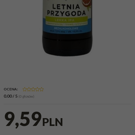
OCENA
:
0.00
/
5
(
0
głosów)
9,59
PLN