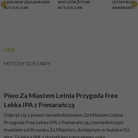
BRAK
BR
CZAS NEW ZEALAND APA
WIECZÓR ŻYTNIE
LETNI FRUIT A
BUT.0,5L 5,6%
BUT.0,5L 5,8%
ANANASEM BUT
OPIS
METODY DOSTAWY:
Piwo Za Miastem Letnia Przygoda Free
Lekka IPA z Pomarańczą
Odpręż się z piwem bezalkoholowym Za Miastem Letnia
Przygoda Free Lekka IPA z Pomarańczą, rzemieślniczym
trunkiem od Browaru Za Miastem, dostępnym w butelce 0,5
litra. Ta lekka IPA z dodatkiem naturalnego soku