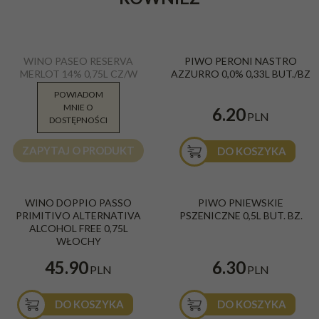
WINO PASEO RESERVA
PIWO PERONI NASTRO
MERLOT 14% 0,75L CZ/W
AZZURRO 0,0% 0,33L BUT./BZ
CHILE
POWIADOM
MNIE O
29.90
6.20
PLN
PLN
DOSTĘPNOŚCI
ZAPYTAJ O PRODUKT
DO KOSZYKA
WINO DOPPIO PASSO
PIWO PNIEWSKIE
PRIMITIVO ALTERNATIVA
PSZENICZNE 0,5L BUT. BZ.
ALCOHOL FREE 0,75L
WŁOCHY
45.90
6.30
PLN
PLN
DO KOSZYKA
DO KOSZYKA