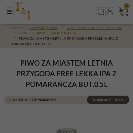
0
Menu
Szukaj
Panel
Jesteś tutaj:
Kategoria główna
/
ALKOHOLE NISKOPROCENTOWE
/
PIWA
/
PIWA BEZALKOHOLOWE
/
PIWO ZA MIASTEM LETNIA PRZYGODA FREE LEKKA IPA Z
POMARAŃCZĄ BUT.0,5L
PIWO ZA MIASTEM LETNIA
PRZYGODA FREE LEKKA IPA Z
POMARAŃCZĄ BUT.0,5L
Kod produktu
:
5904905630636
Dostępność
:
10
szt.