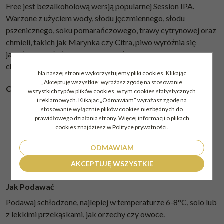
Free jest bezalkoholową wersją popularnej Session IPA.
Warzone z użyciem wody, słodu jęczmiennego, słodu
pszenicznego, soku pomarańczowego, trawy cytrynowej oraz
chmieli, takich jak Marynka czy Citra, piwo wyróżnia się
jakością i dbałością o naturalne składniki, zachowując
charakter kraftowy mimo braku alkoholu.
Na naszej stronie wykorzystujemy pliki cookies. Klikając
„Akceptuję wszystkie” wyrażasz zgodę na stosowanie
Ciekawostki
wszystkich typów plików cookies, w tym cookies statystycznych
i reklamowych. Klikając „Odmawiam” wyrażasz zgodę na
Dodatek trawy cytrynowej i soku pomarańczowego
stosowanie wyłącznie plików cookies niezbędnych do
nadaje piwu wyjątkową lekkość i orzeźwienie.
prawidłowego działania strony. Więcej informacji o plikach
cookies znajdziesz w Polityce prywatności.
Proces produkcji pozwala zachować aromatyczne nuty
IPA bez zawartości alkoholu.
ODMAWIAM
Doskonałe na ciepłe dni, idealne dla kierowców i osób
AKCEPTUJĘ WSZYSTKIE
unikających alkoholu.
Jak Podawać
Podawaj schłodzone, najlepiej w temperaturze 6-8°C, solo lub
z lekkimi przekąskami, jak orzechy czy owoce.