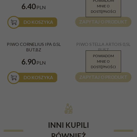
POWIADOM
10.70
6.40
MNIE O
PLN
PLN
DOSTĘPNOŚCI
ZAPYTAJ O PRODUKT
DO KOSZYKA
PIWO CORNELIUS IPA 0.5L
PIWO STELLA ARTOIS 0,5L
BUT.BZ
PUSZ
POWIADOM
5.95
6.90
MNIE O
PLN
PLN
DOSTĘPNOŚCI
ZAPYTAJ O PRODUKT
DO KOSZYKA
INNI KUPILI
RÓWNIEŻ