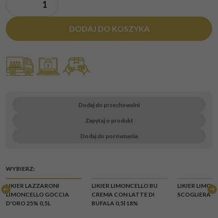
DODAJ DO KOSZYKA
Dodaj do przechowalni
Zapytaj o produkt
Dodaj do porównania
WYBIERZ:
CHWI
LIKIER LAZZARONI
LIKIER LIMONCELLO BU
LIKIER LIMON
BR
LIMONCELLO GOCCIA
CREMA CON LATTE DI
SCOGLIERA 0,
D'ORO 25% 0,5L
BUFALA 0,5l 18%