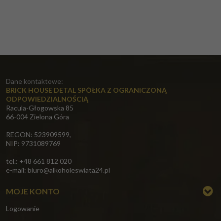
Dane kontaktowe:
BRICK HOUSE DETAL SPÓŁKA Z OGRANICZONĄ
ODPOWIEDZIALNOŚCIĄ
Racula-Głogowska 85
66-004 Zielona Góra
REGON: 523909599,
NIP: 9731089769
tel.: +48 661 812 020
e-mail:
biuro@alkoholeswiata24.pl
MOJE KONTO
Logowanie