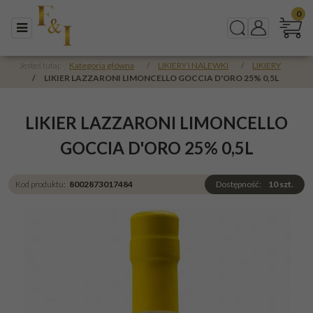
0
Menu
Szukaj
Panel
Jesteś tutaj:
Kategoria główna
/
LIKIERY I NALEWKI
/
LIKIERY
/
LIKIER LAZZARONI LIMONCELLO GOCCIA D'ORO 25% 0,5L
LIKIER LAZZARONI LIMONCELLO
GOCCIA D'ORO 25% 0,5L
Kod produktu
:
8002873017484
Dostępność
:
10
szt.