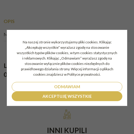
OPIS
METODY DOSTAWY:
Na naszej stronie wykorzystujemy pliki cookies. Klikając
„Akceptuję wszystkie” wyrażasz zgodę na stosowanie
wszystkich typów plików cookies, w tym cookies statystycznych
i reklamowych. Klikając „Odmawiam” wyrażasz zgodę na
stosowanie wyłącznie plików cookies niezbędnych do
Likier Lazzaroni Limoncello Goccia D'Oro
prawidłowego działania strony. Więcej informacji o plikach
0,5l 25%
cookies znajdziesz w Polityce prywatności.
ODMAWIAM
AKCEPTUJĘ WSZYSTKIE
INNI KUPILI