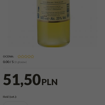
OCENA
:
0.00
/
5
(
0
głosów)
51,50
PLN
Ilość
(szt.)
: