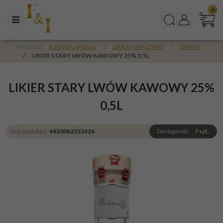
0
Menu
Szukaj
Panel
Jesteś tutaj:
Kategoria główna
/
LIKIERY I NALEWKI
/
LIKIERY
/
LIKIER STARY LWÓW KAWOWY 25% 0,5L
LIKIER STARY LWÓW KAWOWY 25%
0,5L
Kod produktu
:
4820062532426
Dostępność
:
7
szt.