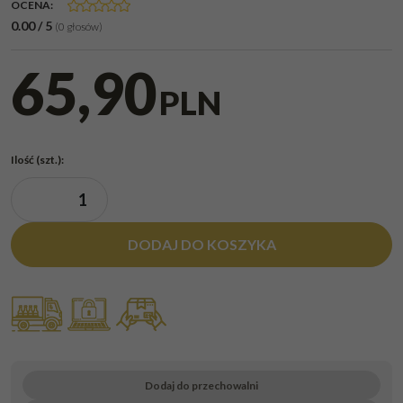
OCENA
:
0.00
/
5
(
0
głosów)
65,90
PLN
Ilość
(szt.)
:
DODAJ DO KOSZYKA
Dodaj do przechowalni