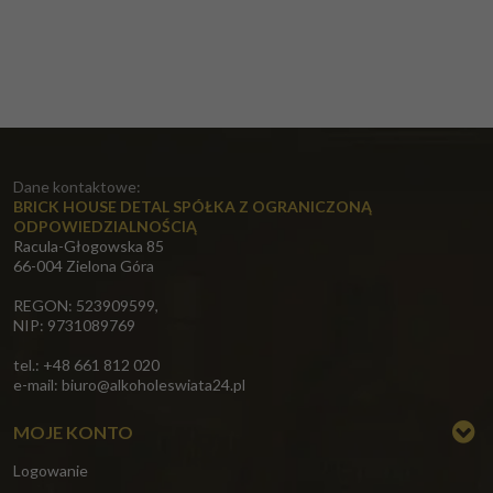
Dane kontaktowe:
BRICK HOUSE DETAL SPÓŁKA Z OGRANICZONĄ
ODPOWIEDZIALNOŚCIĄ
Racula-Głogowska 85
66-004 Zielona Góra
REGON: 523909599,
NIP: 9731089769
tel.: +48 661 812 020
e-mail:
biuro@alkoholeswiata24.pl
MOJE KONTO
Logowanie