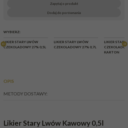
Zapytaj o produkt
Dodaj do porównania
WYBIERZ:
CHWILOWY
CHWI
LIKIER STARY LWÓW
LIKIER STARY LWÓW
LIKIER STAR
BRAK
BR
CZEKOLADOWY 27% 0,5L
CZEKOLADOWY 27% 0,7L
CZEKOLADOWY
KARTON
OPIS
METODY DOSTAWY:
Likier Stary Lwów Kawowy 0,5l