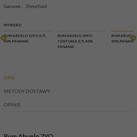
Gatunek
:
Złoty/Gold
WYBIERZ:
RUM ABUELO 12YO 0,7L
RUM ABUELO 30YO
RUM ABUELO 7
40% PANAMA
CENTURIA 0,7L 40%
40% PANAMA
PANAMA
OPIS
METODY DOSTAWY:
OPINIE
Rum Abuelo 7YO