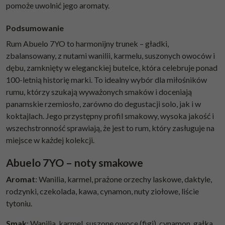
pomoże uwolnić jego aromaty.
Podsumowanie
Rum Abuelo 7YO to harmonijny trunek – gładki,
zbalansowany, z nutami wanilii, karmelu, suszonych owoców i
dębu, zamknięty w eleganckiej butelce, która celebruje ponad
100-letnią historię marki. To idealny wybór dla miłośników
rumu, którzy szukają wyważonych smaków i doceniają
panamskie rzemiosło, zarówno do degustacji solo, jak i w
koktajlach. Jego przystępny profil smakowy, wysoka jakość i
wszechstronność sprawiają, że jest to rum, który zasługuje na
miejsce w każdej kolekcji.
Abuelo 7YO – noty smakowe
Aromat
: Wanilia, karmel, prażone orzechy laskowe, daktyle,
rodzynki, czekolada, kawa, cynamon, nuty ziołowe, liście
tytoniu.
Smak
: Wanilia, karmel, suszone owoce (figi), cynamon, gałka