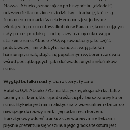
Nazwa „Abuelo”, oznaczająca po hiszpańsku „dziadek”,
odzwierciedla rodzinne dziedzictwo i tradycję, które są
fundamentem marki. Varela Hermanos jest jednym z
wiodących producentów alkoholu w Panamie, kontrolującym
cały proces produkcji – od uprawy trzciny cukrowej po
starzenie rumu. Abuelo 7YO, wprowadzony jako część
podstawowej linii, zdobył uznanie za swoją jakość i
harmonijny smak, stając się popularnym wyborem zarówno
wśród początkujących, jak i doświadczonych miłośników
rumu.
Wygląd butelki i cechy charakterystyczne
Butelka 0,7L Abuelo 7YO ma klasyczny, elegancki kształt z
ciemnym szkłem, które podkreśla ciepły, bursztynowy kolor
rumu. Etykieta jest minimalistyczna, z wizerunkiem starca, co
nawiązuje do nazwy marki i jej rodzinnych korzeni.
Bursztynowy odcień trunku z czerwonawymi refleksami
pięknie prezentuje się w szkle, a jego gładka tekstura jest