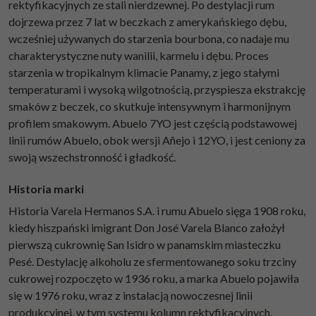
rektyfikacyjnych ze stali nierdzewnej. Po destylacji rum
dojrzewa przez 7 lat w beczkach z amerykańskiego dębu,
wcześniej używanych do starzenia bourbona, co nadaje mu
charakterystyczne nuty wanilii, karmelu i dębu. Proces
starzenia w tropikalnym klimacie Panamy, z jego stałymi
temperaturami i wysoką wilgotnością, przyspiesza ekstrakcję
smaków z beczek, co skutkuje intensywnym i harmonijnym
profilem smakowym. Abuelo 7YO jest częścią podstawowej
linii rumów Abuelo, obok wersji Añejo i 12YO, i jest ceniony za
swoją wszechstronność i gładkość.
Historia marki
Historia Varela Hermanos S.A. i rumu Abuelo sięga 1908 roku,
kiedy hiszpański imigrant Don José Varela Blanco założył
pierwszą cukrownię San Isidro w panamskim miasteczku
Pesé. Destylację alkoholu ze sfermentowanego soku trzciny
cukrowej rozpoczęto w 1936 roku, a marka Abuelo pojawiła
się w 1976 roku, wraz z instalacją nowoczesnej linii
produkcyjnej, w tym systemu kolumn rektyfikacyjnych.