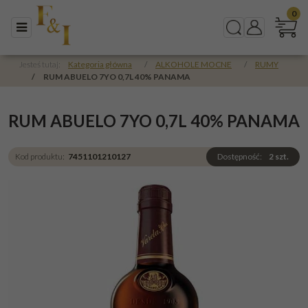
0
Menu
Szukaj
Panel
Jesteś tutaj:
Kategoria główna
/
ALKOHOLE MOCNE
/
RUMY
/
RUM ABUELO 7YO 0,7L 40% PANAMA
RUM ABUELO 7YO 0,7L 40% PANAMA
Kod produktu
:
7451101210127
Dostępność
:
2
szt.