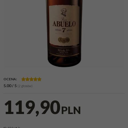
OCENA
:
5.00
/
5
(
2
głosów)
119,90
PLN