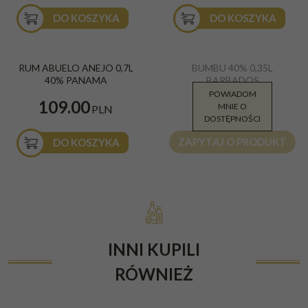
DO KOSZYKA
DO KOSZYKA
RUM ABUELO ANEJO 0,7L
BUMBU 40% 0,35L
40% PANAMA
BARBADOS
POWIADOM
99.90
109.00
MNIE O
PLN
PLN
DOSTĘPNOŚCI
ZAPYTAJ O PRODUKT
DO KOSZYKA
INNI KUPILI
RÓWNIEŻ