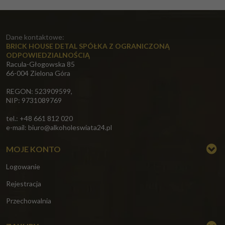
Dane kontaktowe:
BRICK HOUSE DETAL SPÓŁKA Z OGRANICZONĄ
ODPOWIEDZIALNOŚCIĄ
Racula-Głogowska 85
66-004 Zielona Góra
REGON: 523909599,
NIP: 9731089769
tel.: +48 661 812 020
e-mail:
biuro@alkoholeswiata24.pl
MOJE KONTO
Logowanie
Rejestracja
Przechowalnia