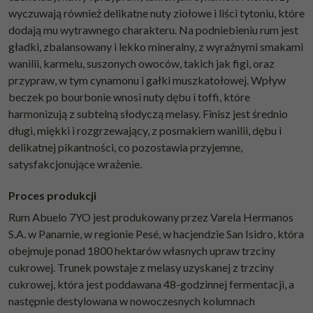
wyczuwają również delikatne nuty ziołowe i liści tytoniu, które
dodają mu wytrawnego charakteru. Na podniebieniu rum jest
gładki, zbalansowany i lekko mineralny, z wyraźnymi smakami
wanilii, karmelu, suszonych owoców, takich jak figi, oraz
przypraw, w tym cynamonu i gałki muszkatołowej. Wpływ
beczek po bourbonie wnosi nuty dębu i toffi, które
harmonizują z subtelną słodyczą melasy. Finisz jest średnio
długi, miękki i rozgrzewający, z posmakiem wanilii, dębu i
delikatnej pikantności, co pozostawia przyjemne,
satysfakcjonujące wrażenie.
Proces produkcji
Rum Abuelo 7YO jest produkowany przez Varela Hermanos
S.A. w Panamie, w regionie Pesé, w hacjendzie San Isidro, która
obejmuje ponad 1800 hektarów własnych upraw trzciny
cukrowej. Trunek powstaje z melasy uzyskanej z trzciny
cukrowej, która jest poddawana 48-godzinnej fermentacji, a
następnie destylowana w nowoczesnych kolumnach