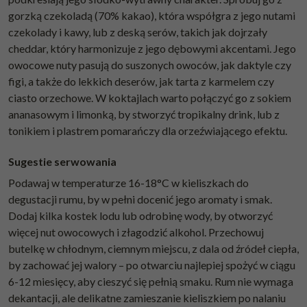
gorzką czekoladą (70% kakao), która współgra z jego nutami
czekolady i kawy, lub z deską serów, takich jak dojrzały
cheddar, który harmonizuje z jego dębowymi akcentami. Jego
owocowe nuty pasują do suszonych owoców, jak daktyle czy
figi, a także do lekkich deserów, jak tarta z karmelem czy
ciasto orzechowe. W koktajlach warto połączyć go z sokiem
ananasowym i limonką, by stworzyć tropikalny drink, lub z
tonikiem i plastrem pomarańczy dla orzeźwiającego efektu.
Sugestie serwowania
Podawaj w temperaturze 16-18°C w kieliszkach do
degustacji rumu, by w pełni docenić jego aromaty i smak.
Dodaj kilka kostek lodu lub odrobinę wody, by otworzyć
więcej nut owocowych i złagodzić alkohol. Przechowuj
butelkę w chłodnym, ciemnym miejscu, z dala od źródeł ciepła,
by zachować jej walory – po otwarciu najlepiej spożyć w ciągu
6-12 miesięcy, aby cieszyć się pełnią smaku. Rum nie wymaga
dekantacji, ale delikatne zamieszanie kieliszkiem po nalaniu