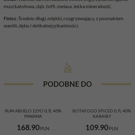
muszkatołowa, dąb, toffi, melasa, lekka mineralność.
Finisz
: Średnio długi, miękki, rozgrzewający, z posmakiem
wanilii, dębu i delikatnej pikantności.
PODOBNE DO
RUM ABUELO 12YO 0,7L 40%
BOTAFOGO SPICED 0,7L 40%
PANAMA
KARAIBY
168.90
109.90
PLN
PLN