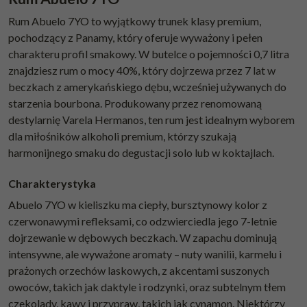
Rum Abuelo 7YO to wyjątkowy trunek klasy premium,
pochodzący z Panamy, który oferuje wyważony i pełen
charakteru profil smakowy. W butelce o pojemności 0,7 litra
znajdziesz rum o mocy 40%, który dojrzewa przez 7 lat w
beczkach z amerykańskiego dębu, wcześniej używanych do
starzenia bourbona. Produkowany przez renomowaną
destylarnię Varela Hermanos, ten rum jest idealnym wyborem
dla miłośników alkoholi premium, którzy szukają
harmonijnego smaku do degustacji solo lub w koktajlach.
Charakterystyka
Abuelo 7YO w kieliszku ma ciepły, bursztynowy kolor z
czerwonawymi refleksami, co odzwierciedla jego 7-letnie
dojrzewanie w dębowych beczkach. W zapachu dominują
intensywne, ale wyważone aromaty – nuty wanilii, karmelu i
prażonych orzechów laskowych, z akcentami suszonych
owoców, takich jak daktyle i rodzynki, oraz subtelnym tłem
czekolady, kawy i przypraw, takich jak cynamon. Niektórzy