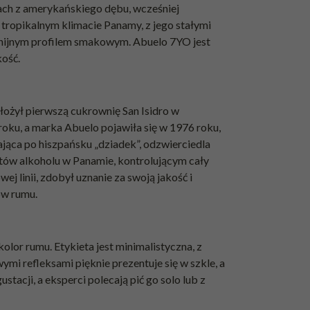
kach z amerykańskiego dębu, wcześniej
 tropikalnym klimacie Panamy, z jego stałymi
onijnym profilem smakowym. Abuelo 7YO jest
kość.
ałożył pierwszą cukrownię San Isidro w
oku, a marka Abuelo pojawiła się w 1976 roku,
ająca po hiszpańsku „dziadek”, odzwierciedla
ntów alkoholu w Panamie, kontrolującym cały
 linii, zdobył uznanie za swoją jakość i
ów rumu.
lor rumu. Etykieta jest minimalistyczna, z
mi refleksami pięknie prezentuje się w szkle, a
acji, a eksperci polecają pić go solo lub z