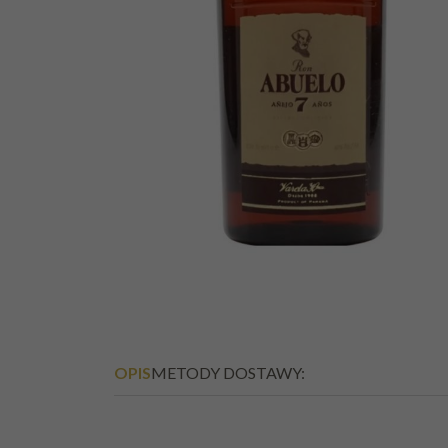
RUM ABUELO 12YO
0,05L 40%
MINIATURKA
PANAMA
OPIS
METODY DOSTAWY: