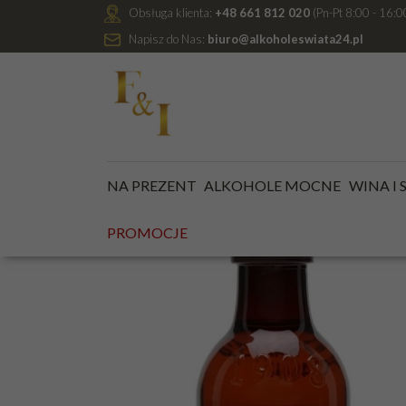
Obsługa klienta:
+48 661 812 020
(Pn-Pt 8:00 - 16:0
Napisz do Nas:
biuro@alkoholeswiata24.pl
Jesteś tutaj:
Kategoria główna
/
MINIATURKI ALKOHO
NA PREZENT
ALKOHOLE MOCNE
WINA I
PROMOCJE