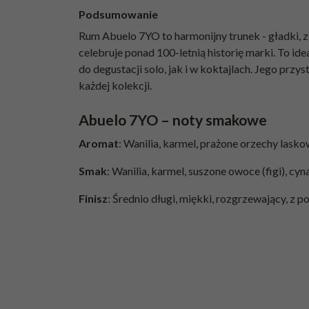
Podsumowanie
Rum Abuelo 7YO to harmonijny trunek - gładki, z
celebruje ponad 100-letnią historię marki. To 
do degustacji solo, jak i w koktajlach. Jego przy
każdej kolekcji.
Abuelo 7YO – noty smakowe
Aromat
: Wanilia, karmel, prażone orzechy laskow
Smak
: Wanilia, karmel, suszone owoce (figi), cy
Finisz
: Średnio długi, miękki, rozgrzewający, z p