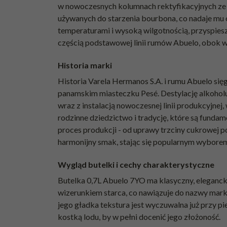
w nowoczesnych kolumnach rektyfikacyjnych ze s
używanych do starzenia bourbona, co nadaje mu c
temperaturami i wysoką wilgotnością, przyspie
częścią podstawowej linii rumów Abuelo, obok wer
Historia marki
Historia Varela Hermanos S.A. i rumu Abuelo się
panamskim miasteczku Pesé. Destylację alkoholu
wraz z instalacją nowoczesnej linii produkcyjne
rodzinne dziedzictwo i tradycję, które są fund
proces produkcji - od uprawy trzciny cukrowej p
harmonijny smak, stając się popularnym wybore
Wygląd butelki i cechy charakterystyczne
Butelka 0,7L Abuelo 7YO ma klasyczny, elegancki
wizerunkiem starca, co nawiązuje do nazwy marki
jego gładka tekstura jest wyczuwalna już przy p
kostką lodu, by w pełni docenić jego złożoność.