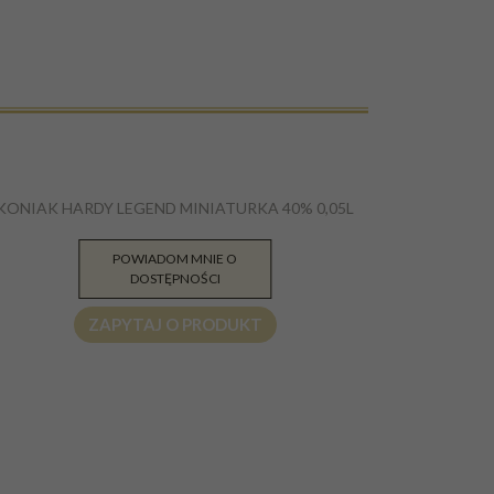
KONIAK HARDY LEGEND MINIATURKA 40% 0,05L
POWIADOM MNIE O
36.49
PLN
DOSTĘPNOŚCI
ZAPYTAJ O PRODUKT