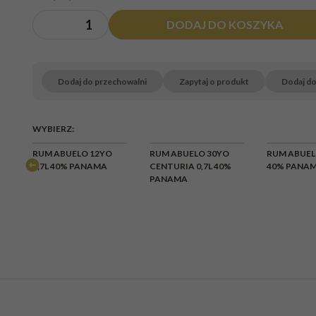
DODAJ DO KOSZYKA
Dodaj do przechowalni
Zapytaj o produkt
Dodaj d
WYBIERZ:
RUM ABUELO 12YO
RUM ABUELO 30YO
RUM ABUELO
0,7L 40% PANAMA
CENTURIA 0,7L 40%
40% PANA
PANAMA