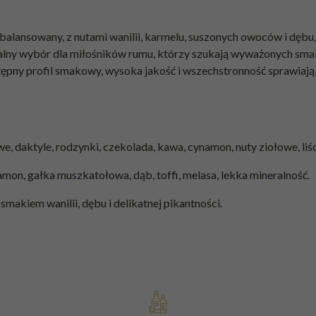
balansowany, z nutami wanilii, karmelu, suszonych owoców i dębu,
idealny wybór dla miłośników rumu, którzy szukają wyważonych sm
stępny profil smakowy, wysoka jakość i wszechstronność sprawiają, 
e, daktyle, rodzynki, czekolada, kawa, cynamon, nuty ziołowe, liśc
namon, gałka muszkatołowa, dąb, toffi, melasa, lekka mineralność.
osmakiem wanilii, dębu i delikatnej pikantności.