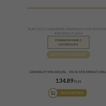
RUM OLD ST.ANDREWS ADMIRAL'S CASK RUM 0,0
40% MINIATURKA
POWIADOM MNIE O
49.00
PLN
DOSTĘPNOŚCI
ZAPYTAJ O PRODUKT
GIN MALFY MIX 4X0,05L - PACK 41% MINIATURK
134.89
PLN
DO KOSZYKA