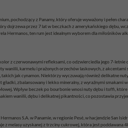
ium, pochodzący z Panamy, który oferuje wyważony i pełen chara
óry dojrzewa przez 7 lat w beczkach z amerykańskiego dębu, wcz
la Hermanos, ten rum jest idealnym wyborem dla miłośników alk
kolor z czerwonawymi refleksami, co odzwierciedla jego 7-letn
y wanilii, karmelu i prażonych orzechów laskowych, z akcentami s
takich jak cynamon. Niektórzy wyczuwają również delikatne nuty z
 gładki, zbalansowany i lekko mineralny, z wyraźnymi smakami wani
owej. Wpływ beczek po bourbonie wnosi nuty dębu i toffi, które 
makiem wanilii, dębu i delikatnej pikantności, co pozostawia przyj
ermanos S.A. w Panamie, w regionie Pesé, w hacjendzie San Isid
e z melasy uzyskanej z trzciny cukrowej, która jest poddawana 4