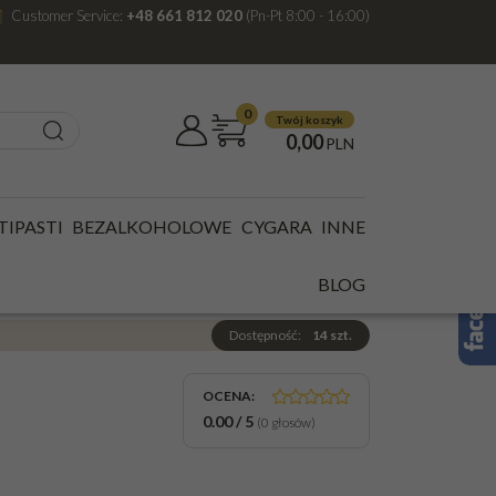
Customer Service:
+48 661 812 020
(Pn-Pt 8:00 - 16:00)
0
Twój koszyk
0,00
PLN
TIPASTI
BEZALKOHOLOWE
CYGARA
INNE
0,05L MINIATURKA
BLOG
Dostępność
:
14
szt.
OCENA
:
0.00
/
5
(
0
głosów)