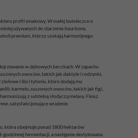
kteru profil smakowy. W małej buteleczce o
eśniej używanych do starzenia bourbona.
oholi premium, którzy szukają harmonijnego
ie dojrzewanie w dębowych beczkach. W zapachu
uszonych owoców, takich jak daktyle i rodzynki,
iołowe i liści tytoniu, które dodają mu
lii, karmelu, suszonych owoców, takich jak figi,
harmonizują z subtelną słodyczą melasy. Finisz
emne, satysfakcjonujące wrażenie.
ro, która obejmuje ponad 1800 hektarów
8-godzinnej fermentacji, a następnie destylowana