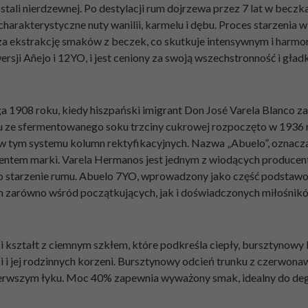
tali nierdzewnej. Po destylacji rum dojrzewa przez 7 lat w becz
harakterystyczne nuty wanilii, karmelu i dębu. Proces starzenia w
sza ekstrakcję smaków z beczek, co skutkuje intensywnym i harm
sji Añejo i 12YO, i jest ceniony za swoją wszechstronność i gład
ga 1908 roku, kiedy hiszpański imigrant Don José Varela Blanco z
 ze sfermentowanego soku trzciny cukrowej rozpoczęto w 1936 r
j, w tym systemu kolumn rektyfikacyjnych. Nazwa „Abuelo”, oznacz
amentem marki. Varela Hermanos jest jednym z wiodących produce
o starzenie rumu. Abuelo 7YO, wprowadzony jako część podstawowej
m zarówno wśród początkujących, jak i doświadczonych miłośnik
 kształt z ciemnym szkłem, które podkreśla ciepły, bursztynowy ko
 i jej rodzinnych korzeni. Bursztynowy odcień trunku z czerwonawy
ierwszym łyku. Moc 40% zapewnia wyważony smak, idealny do degust