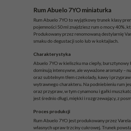
Rum Abuelo 7YO miniaturka
Rum Abuelo 7YO to wyjątkowy trunek klasy prem
pojemności 50 ml znajdziesz rum o mocy 40%, kt
Produkowany przez renomowaną destylarnię Vare
smaku do degustacji solo lub w koktajlach.
Charakterystyka
Abuelo 7YO w kieliszku ma ciepły, bursztynowy 
dominują intensywne, ale wyważone aromaty – nut
oraz subtelnym tłem czekolady, kawy i przypraw, 
wytrawnego charakteru. Na podniebieniu rum jest
oraz przypraw, w tym cynamonu i gałki muszkatoł
jest średnio długi, miękki i rozgrzewający, z pos
Proces produkcji
Rum Abuelo 7YO jest produkowany przez Varela H
własnych upraw trzciny cukrowej. Trunek powstaj