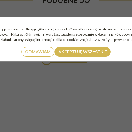
PODOBNE DO
L
WÓDKA PRAVDA 3 X 0,2L COCONUT, ESPRESSO,
y pliki cookies. Klikając „Akceptuję wszystkie” wyrażasz zgodę na stosowanie wszyst
RASPBERRY 37,5%
mowych. Klikając „Odmawiam” wyrażasz zgodę na stosowanie wyłącznie plików cook
ziałania strony. Więcej informacji o plikach cookies znajdziesz w Polityce prywatnośc
139.00
PLN
ODMAWIAM
AKCEPTUJĘ WSZYSTKIE
DO KOSZYKA
L