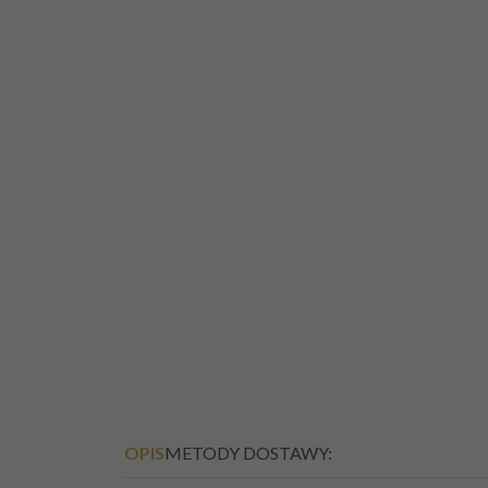
RUM DEAD MANS
FINGERS BANANA 0,
37,5%
OPIS
METODY DOSTAWY: