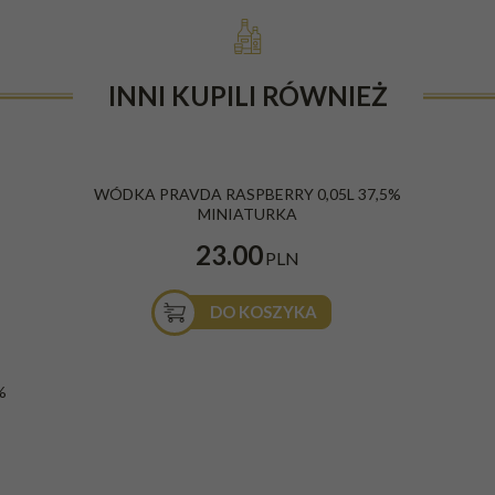
INNI KUPILI RÓWNIEŻ
WÓDKA PRAVDA RASPBERRY 0,05L 37,5%
MINIATURKA
23.00
PLN
DO KOSZYKA
%