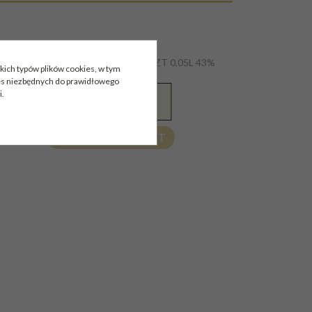
GIN WHITLEY NEILL ZESTAW 3 SZT 0,05L 43%
kich typów plików cookies, w tym
MINIATURKI
ies niezbędnych do prawidłowego
i.
POWIADOM MNIE O
79.99
PLN
DOSTĘPNOŚCI
ZAPYTAJ O PRODUKT