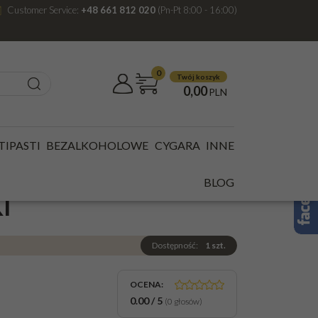
Customer Service:
+48 661 812 020
(Pn-Pt 8:00 - 16:00)
0
Twój koszyk
0,00
PLN
TIPASTI
BEZALKOHOLOWE
CYGARA
INNE
RS ZESTAW 3 SZT
BLOG
I
Dostępność
:
1
szt.
OCENA
:
0.00
/
5
(
0
głosów)