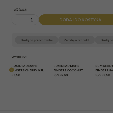
Ilość
(szt.)
:
DODAJ DO KOSZYKA
Dodaj do przechowalni
Zapytaj o produkt
Dodaj d
WYBIERZ:
RUM DEAD MANS
RUM DEAD MANS
RUM DEAD
7L
FINGERS CHERRY 0,7L
FINGERS COCONUT
FINGERS H
37,5%
0,7L 37,5%
0,7L 37,5%