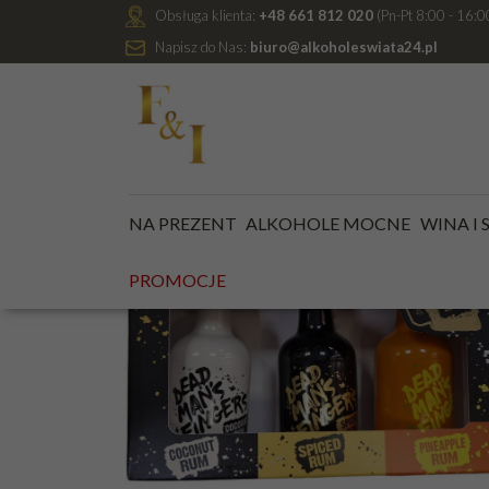
Obsługa klienta:
+48 661 812 020
(Pn-Pt 8:00 - 16:0
Napisz do Nas:
biuro@alkoholeswiata24.pl
Jesteś tutaj:
Kategoria główna
/
MINIATURKI ALKOHO
NA PREZENT
ALKOHOLE MOCNE
WINA I
PROMOCJE