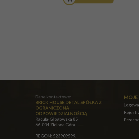
Dane kontaktowe:
MOJE
BRICK HOUSE DETAL SPÓŁKA Z
Logowa
OGRANICZONĄ
Rejestr
ODPOWIEDZIALNOŚCIĄ
Racula-Głogowska 85
Przecho
66-004 Zielona Góra
REGON: 523909599,