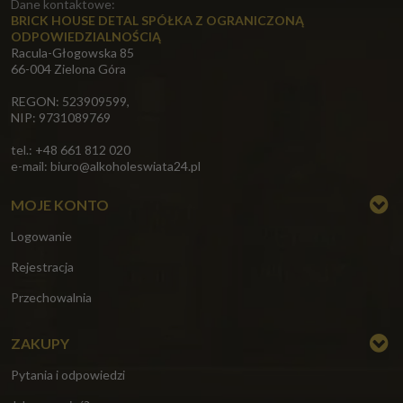
Dane kontaktowe:
BRICK HOUSE DETAL SPÓŁKA Z OGRANICZONĄ
ODPOWIEDZIALNOŚCIĄ
Racula-Głogowska 85
66-004 Zielona Góra
REGON: 523909599,
NIP: 9731089769
tel.: +48 661 812 020
e-mail:
biuro@alkoholeswiata24.pl
MOJE KONTO
Logowanie
Rejestracja
Przechowalnia
ZAKUPY
Pytania i odpowiedzi