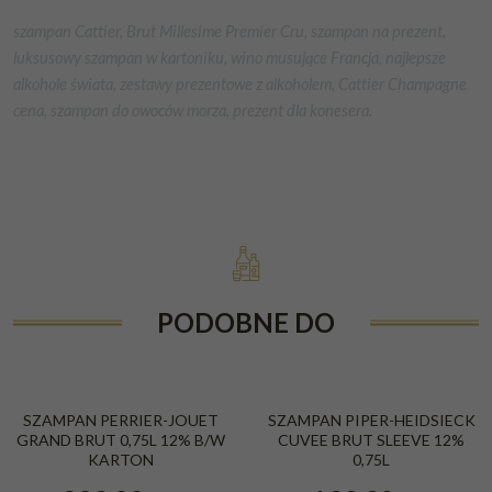
szampan Cattier, Brut Millesime Premier Cru, szampan na prezent,
luksusowy szampan w kartoniku, wino musujące Francja, najlepsze
alkohole świata, zestawy prezentowe z alkoholem, Cattier Champagne
cena, szampan do owoców morza, prezent dla konesera.
PODOBNE DO
SZAMPAN PERRIER-JOUET
SZAMPAN PIPER-HEIDSIECK
GRAND BRUT 0,75L 12% B/W
CUVEE BRUT SLEEVE 12%
KARTON
0,75L