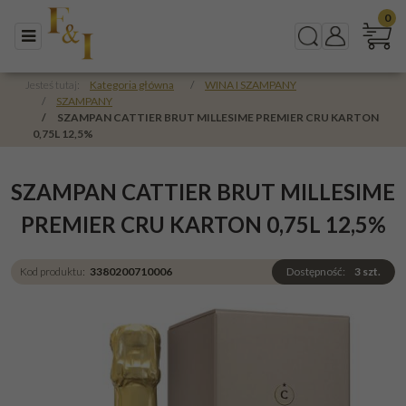
0
Menu
Szukaj
Panel
Jesteś tutaj:
Kategoria główna
/
WINA I SZAMPANY
/
SZAMPANY
/
SZAMPAN CATTIER BRUT MILLESIME PREMIER CRU KARTON
0,75L 12,5%
SZAMPAN CATTIER BRUT MILLESIME
PREMIER CRU KARTON 0,75L 12,5%
Kod produktu
:
3380200710006
Dostępność
:
3
szt.