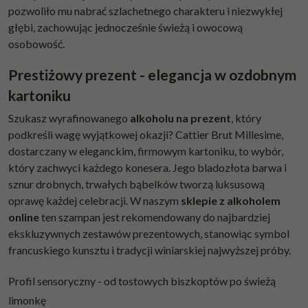
pozwoliło mu nabrać szlachetnego charakteru i niezwykłej
głębi, zachowując jednocześnie świeżą i owocową
osobowość.
Prestiżowy prezent - elegancja w ozdobnym
kartoniku
Szukasz wyrafinowanego
alkoholu na prezent
, który
podkreśli wagę wyjątkowej okazji? Cattier Brut Millesime,
dostarczany w eleganckim, firmowym kartoniku, to wybór,
który zachwyci każdego konesera. Jego bladozłota barwa i
sznur drobnych, trwałych bąbelków tworzą luksusową
oprawę każdej celebracji. W naszym
sklepie z alkoholem
online
ten szampan jest rekomendowany do najbardziej
ekskluzywnych zestawów prezentowych, stanowiąc symbol
francuskiego kunsztu i tradycji winiarskiej najwyższej próby.
Profil sensoryczny - od tostowych biszkoptów po świeżą
limonkę