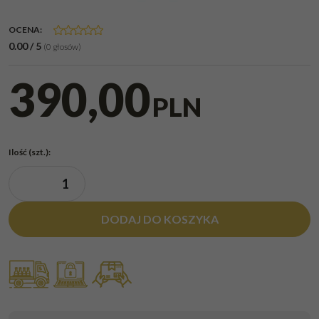
OCENA
:
0.00
/
5
(
0
głosów)
390,00
PLN
Ilość
(szt.)
:
DODAJ DO KOSZYKA