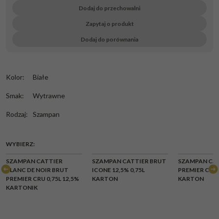
Dodaj do przechowalni
Zapytaj o produkt
Dodaj do porównania
Kolor
:
Białe
Smak
:
Wytrawne
Rodzaj
:
Szampan
WYBIERZ:
SZAMPAN CATTIER
SZAMPAN CATTIER BRUT
SZAMPAN CAT
BLANC DE NOIR BRUT
ICONE 12,5% 0,75L
PREMIER CRU 
PREMIER CRU 0,75L 12,5%
KARTON
KARTON
KARTONIK