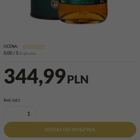
OCENA
:
0.00
/
5
(
0
głosów)
344,99
PLN
Ilość
(szt.)
:
DODAJ DO KOSZYKA