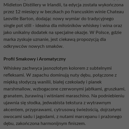
Midleton Distillery w Irlandii, ta edycja została wykończona
przez 12 miesięcy w beczkach po francuskim winie Chateau
Leoville Barton, dodając nowy wymiar do tradycyjnego
single pot still - idealna dla miłośników whiskey i wina oraz
jako unikalny dodatek na specjalne okazje. W Polsce, gdzie
marka zyskuje uznanie, jest ciekawą propozycją dla
odkrywców nowych smaków.
Profil Smakowy i Aromatyczny
Whiskey zachwyca jasnozłotym kolorem z subtelnymi
refleksami. W zapachu dominują nuty dębu, połączone z
miękką słodyczą wanilii, białej czekolady i pianek
marshmallow, wzbogacone czerwonymi jabłkami, gruszkami,
granatem, żurawiną i wiśniami maraschino. Na podniebieniu
ujawnia się słodka, jedwabista tekstura z wytrawnym
akcentem, przyprawami, cytrusową świeżością, dojrzałymi
owocami sadu i jagodami, z nutami marcepanu i prażonego
dębu, zakończona harmonijnym finiszem.