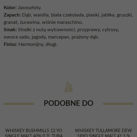
Kolor:
Jasnozłoty.
Zapach:
Dąb, wanilia, biała czekolada, pianki, jabłka, gruszki,
granat, żurawina, wiśnie maraschino.
Smak:
Słodki z nutą wytrawności, przyprawy, cytrusy,
owoce sadu, jagody, marcepan, prażony dąb.
Finisz:
Harmonijny, długi.
PODOBNE DO
WHISKEY BUSHMILLS 12 YO
WHISKEY TULLAMORE DEW
SINGLE MALT 40% 0,7L TUBA
18YO SINGLE MALT 41,3 %