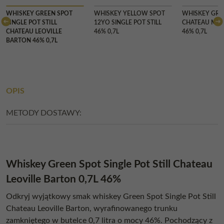
CHWILOW
WHISKEY GREEN SPOT
WHISKEY YELLOW SPOT
WHISKEY GRE
SINGLE POT STILL
12YO SINGLE POT STILL
CHATEAU MO
CHATEAU LEOVILLE
46% 0,7L
46% 0,7L
BARTON 46% 0,7L
OPIS
METODY DOSTAWY:
Whiskey Green Spot Single Pot Still Chateau
Leoville Barton 0,7L 46%
Odkryj wyjątkowy smak whiskey Green Spot Single Pot Still
Chateau Leoville Barton, wyrafinowanego trunku
zamkniętego w butelce 0,7 litra o mocy 46%. Pochodzący z