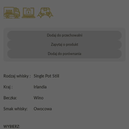
Dodaj do przechowalni
Zapytaj o produkt
Dodaj do porównania
Rodzaj whisky
:
Single Pot Still
Kraj
:
Irlandia
Beczka
:
Wino
Smak whisky
:
Owocowa
WYBIERZ: