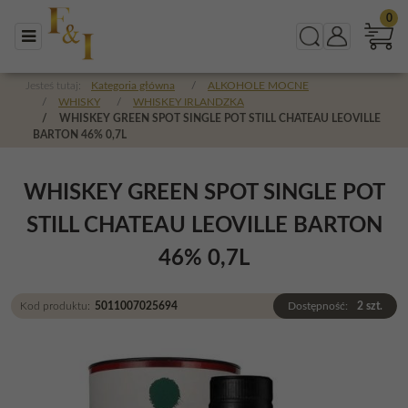
0
Menu
Szukaj
Panel
Jesteś tutaj:
Kategoria główna
/
ALKOHOLE MOCNE
/
WHISKY
/
WHISKEY IRLANDZKA
/
WHISKEY GREEN SPOT SINGLE POT STILL CHATEAU LEOVILLE
BARTON 46% 0,7L
WHISKEY GREEN SPOT SINGLE POT
STILL CHATEAU LEOVILLE BARTON
46% 0,7L
Kod produktu
:
5011007025694
Dostępność
:
2
szt.