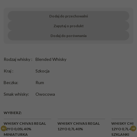
Dodaj do przechowalni
Zapytaj o produkt
Dodaj do porównania
Rodzaj whisky
:
Blended Whisky
Kraj
:
Szkocja
Beczka
:
Rum
Smak whisky
:
Owocowa
WYBIERZ:
WHISKY CHIVAS REGAL
WHISKY CHIVAS REGAL
WHISKY CHIV
12YO 0,05L 40%
12YO 0,7L 40%
12YO 0,7L 40%
MINIATURKA
SZKLANKI