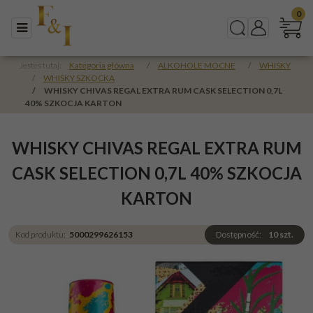
0
Menu
Szukaj
Panel
Jesteś tutaj:
Kategoria główna
/
ALKOHOLE MOCNE
/
WHISKY
/
WHISKY SZKOCKA
/
WHISKY CHIVAS REGAL EXTRA RUM CASK SELECTION 0,7L
40% SZKOCJA KARTON
WHISKY CHIVAS REGAL EXTRA RUM
CASK SELECTION 0,7L 40% SZKOCJA
KARTON
Kod produktu
:
5000299626153
Dostępność
:
10
szt.