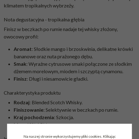
klimatem tropikalnych wybrzeży.
Nota degustacyjna - tropikalna głębia
Finisz w beczkach po rumie nadaje tej whisky złożony,
owocowy profil:
Aromat
: Słodkie mango i brzoskwinia, delikatne krówki
bananowe oraz nuta prażonego dębu.
Smak
: Wyraźne cytrusowe smaki połączone ze słodkim
dżemem morelowym, miodem i szczyptą cynamonu.
Finisz
: Długi i niesamowicie gładki.
Charakterystyka produktu
Rodzaj
: Blended Scotch Whisky.
Finiszowanie
: Selektywnie w beczkach po rumie.
Kraj pochodzenia
: Szkocja.
Moc
: 40% ABV.
Na naszej stronie wykorzystujemy pliki cookies. Klikając
Inspiracje koktajlowe