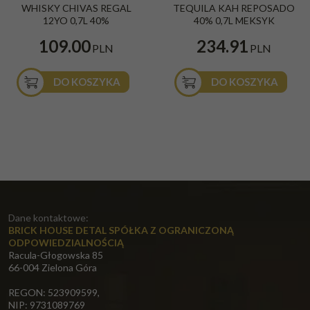
BESTSELLER
WHISKY CHIVAS REGAL
TEQUILA KAH REPOSADO
12YO 0,7L 40%
40% 0,7L MEKSYK
109.00
234.91
PLN
PLN
DO KOSZYKA
DO KOSZYKA
Dane kontaktowe:
BRICK HOUSE DETAL SPÓŁKA Z OGRANICZONĄ
ODPOWIEDZIALNOŚCIĄ
Racula-Głogowska 85
66-004 Zielona Góra
REGON: 523909599,
NIP: 9731089769