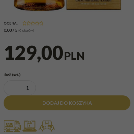
OCENA
:
0.00
/
5
(
0
głosów)
129,00
PLN
Ilość
(szt.)
:
DODAJ DO KOSZYKA