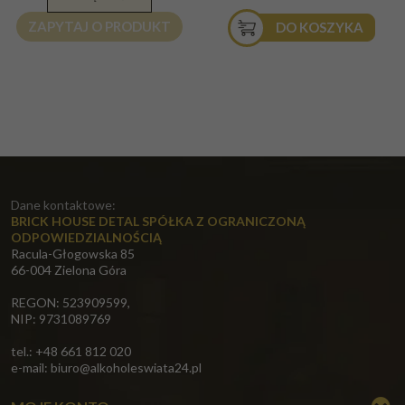
ZAPYTAJ O PRODUKT
DO KOSZYKA
Dane kontaktowe:
BRICK HOUSE DETAL SPÓŁKA Z OGRANICZONĄ
ODPOWIEDZIALNOŚCIĄ
Racula-Głogowska 85
66-004 Zielona Góra
REGON: 523909599,
NIP: 9731089769
tel.: +48 661 812 020
e-mail:
biuro@alkoholeswiata24.pl