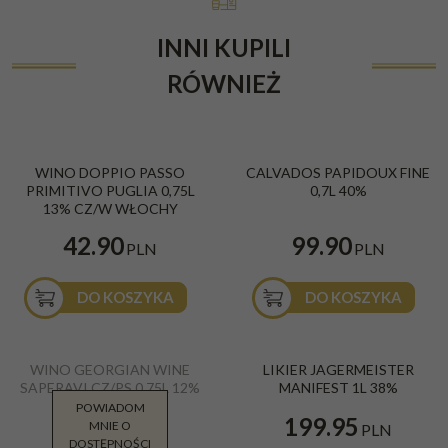
INNI KUPILI
RÓWNIEŻ
WINO DOPPIO PASSO
CALVADOS PAPIDOUX FINE
PRIMITIVO PUGLIA 0,75L
0,7L 40%
13% CZ/W WŁOCHY
42.90
99.90
PLN
PLN
DO KOSZYKA
DO KOSZYKA
WINO GEORGIAN WINE
LIKIER JAGERMEISTER
SAPERAVI CZ/PS 0,75L 12%
MANIFEST 1L 38%
POWIADOM
27.90
199.95
MNIE O
PLN
PLN
DOSTĘPNOŚCI