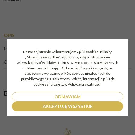
OPIS
METODY DOSTAWY:
Na naszej stronie wykorzystujemy pliki cookies. Klikając
„Akceptuję wszystkie” wyrażasz zgodę na stosowanie
OPINIE
wszystkich typów plików cookies, w tym cookies statystycznych
i reklamowych. Klikając „Odmawiam” wyrażasz zgodę na
stosowanie wyłącznie plików cookies niezbędnych do
prawidłowego działania strony. Więcej informacji o plikach
cookies znajdziesz w Polityce prywatności.
Brandy Ararat 5* 0,7l 40%
ODMAWIAM
AKCEPTUJĘ WSZYSTKIE