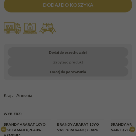
DODAJ DO KOSZYKA
Dodaj do przechowalni
Zapytaj o produkt
Dodaj do porównania
Kraj
:
Armenia
WYBIERZ:
BRANDY ARARAT 10YO
BRANDY ARARAT 15YO
BRANDY ARA
AKHTAMAR 0,7L 40%
VASPURAKAN 0,7L 40%
NAIRI 0,7L 4
ARMENIA