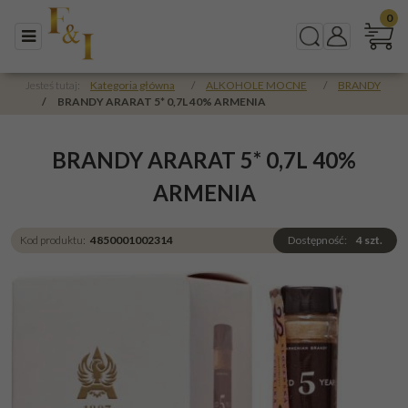
0
Menu
Szukaj
Panel
Jesteś tutaj:
Kategoria główna
/
ALKOHOLE MOCNE
/
BRANDY
/
BRANDY ARARAT 5* 0,7L 40% ARMENIA
BRANDY ARARAT 5* 0,7L 40%
ARMENIA
Kod produktu
:
4850001002314
Dostępność
:
4
szt.