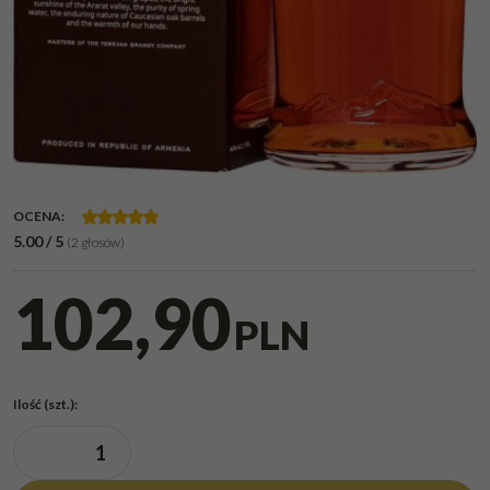
OCENA
:
5.00
/
5
(
2
głosów)
102,90
PLN
Ilość
(szt.)
: