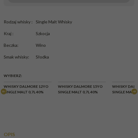
Rodzaj whisky
:
Single Malt Whisky
Kraj
:
Szkocja
Beczka
:
Wino
Smak whisky
:
Słodka
WYBIERZ:
WHISKY DALMORE 12YO
WHISKY DALMORE 15YO
WHISKY DALM
SINGLE MALT 0,7L 40%
SINGLE MALT 0,7L 40%
SINGLE MALT 
OPIS