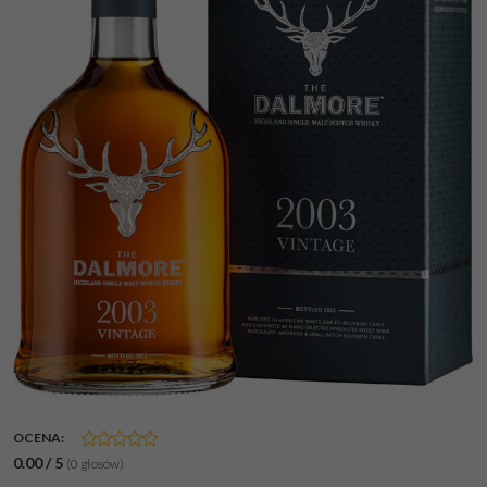
OCENA
:
0.00
/
5
(
0
głosów)