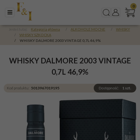
0
Menu
Szukaj
Panel
Jesteś tutaj:
Kategoria główna
/
ALKOHOLE MOCNE
/
WHISKY
/
WHISKY SZKOCKA
/
WHISKY DALMORE 2003 VINTAGE 0,7L 46,9%
WHISKY DALMORE 2003 VINTAGE
0,7L 46,9%
Kod produktu
:
5013967019195
Dostępność
:
1
szt.