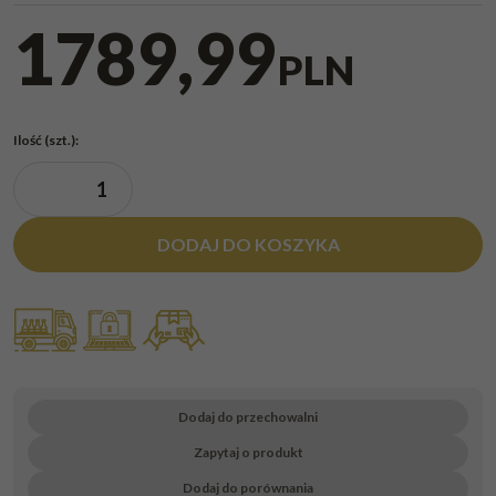
1789,99
PLN
Ilość
(szt.)
:
DODAJ DO KOSZYKA
Dodaj do przechowalni
Zapytaj o produkt
Dodaj do porównania