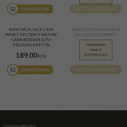
ZAPYTAJ O PRODUKT
DO KOSZYKA
WINO MUSUJĄCE CAVA
WINO BLUE NUN EISWEIN
MASET 1917 BRUT NATURE
0,5L 10,5% B/S NIEMCY
GRAN RESERVA 0,75+
KIELISZKI KARTON
POWIADOM
MNIE O
149.90
189.00
PLN
DOSTĘPNOŚCI
PLN
ZAPYTAJ O PRODUKT
DO KOSZYKA
Dane kontaktowe: