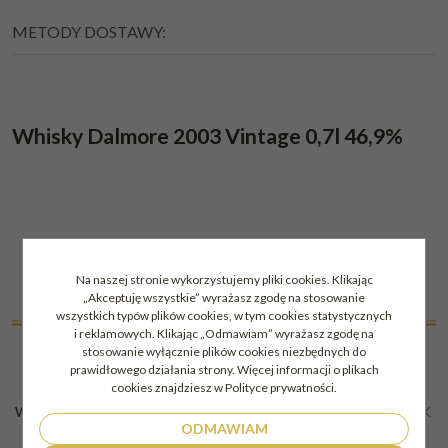
METODY DOSTAWY:
Whisky Dalmore 2003 Vintage 0,7l 46,9%
Na naszej stronie wykorzystujemy pliki cookies. Klikając
„Akceptuję wszystkie” wyrażasz zgodę na stosowanie
PODOBNE DO
wszystkich typów plików cookies, w tym cookies statystycznych
i reklamowych. Klikając „Odmawiam” wyrażasz zgodę na
stosowanie wyłącznie plików cookies niezbędnych do
prawidłowego działania strony. Więcej informacji o plikach
cookies znajdziesz w Polityce prywatności.
WHISKY GLENFIDDICH 23YO
WHISKY ARDBEG BLAAACK
ODMAWIAM
GRAND CRU CUVEE CASK
SINGLE MALT 46% 0,7L
FINISH 0,7L 40%
KARTON