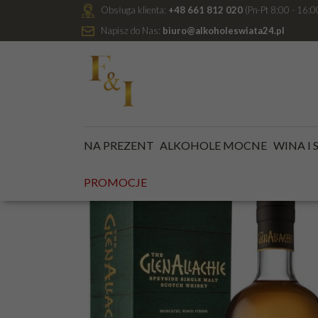
Obsługa klienta:
+48 661 812 020
(Pn-Pt 8:00 - 16:0
Napisz do Nas:
biuro@alkoholeswiata24.pl
Jesteś tutaj:
Kategoria główna
/
ALKOHOLE MOCNE
NA PREZENT
ALKOHOLE MOCNE
WINA I
PROMOCJE