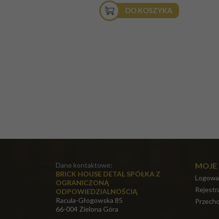
DO KOSZYKA
Dane kontaktowe:
MOJE
BRICK HOUSE DETAL SPÓŁKA Z
Logowa
OGRANICZONĄ
Rejestr
ODPOWIEDZIALNOŚCIĄ
Racula-Głogowska 85
Przecho
66-004 Zielona Góra