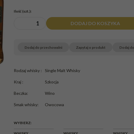
Ilość
(szt.)
:
DODAJ DO KOSZYKA
Dodaj do przechowalni
Zapytaj o produkt
Dodaj d
Rodzaj whisky
:
Single Malt Whisky
Kraj
:
Szkocja
Beczka
:
Wino
Smak whisky
:
Owocowa
WYBIERZ:
CHWILOWY
WHISKY
WHISKY
WHISKY