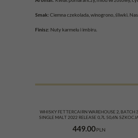
Smak
: Ciemna czekolada, winogrono, śliwki. Na
Finisz
: Nuty karmelu i imbiru.
WHISKY FETTERCAIRN WAREHOUSE 2, BATCH 
SINGLE MALT 2022 RELEASE 0,7L 50,6% SZKOCJ
449.00
PLN