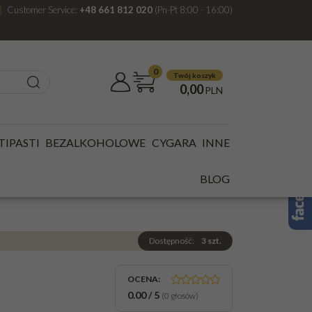
Customer Service:
+48 661 812 020
(Pn-Pt 8:00 - 16:00)
0
Twój koszyk
0,00
PLN
ATEL 0,7L 48% SINGLEMALT
TIPASTI
BEZALKOHOLOWE
CYGARA
INNE
E 12YO MOSCATEL
BLOG
Dostępność
:
3
szt.
OCENA
:
0.00
/
5
(
0
głosów)