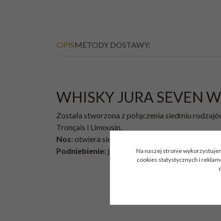
OPIS
METODY DOSTAWY:
WHISKY JURA SEVEN
Została stworzona z połączenia siedmiu rodzajó
Tronçais i Limousin.
Nos:
otwiera się lekką brzoskwinią i nutą dymu.
Podniebienie:
jest zrównoważone z dużą głębią 
Na naszej stronie wykorzystujem
cookies statystycznych i rekla
d