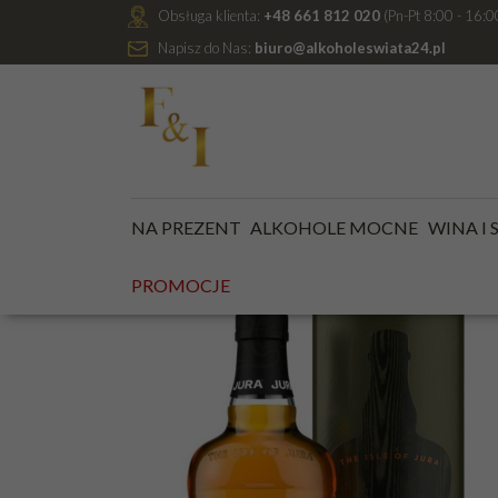
Obsługa klienta:
+48 661 812 020
(Pn-Pt 8:00 - 16:0
Napisz do Nas:
biuro@alkoholeswiata24.pl
Jesteś tutaj:
Kategoria główna
/
ALKOHOLE MOCNE
NA PREZENT
ALKOHOLE MOCNE
WINA I
PROMOC
PROMOCJE