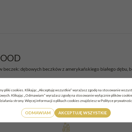
 WOOD
w beczek: dębowych beczków z amerykańskiego białego dębu, becze
smaku; nuty lukrecji i kandyzowanej pomarańczy pojawiają się zan
y pliki cookies. Klikając „Akceptuję wszystkie” wyrażasz zgodę na stosowanie wszyst
mowych. Klikając „Odmawiam” wyrażasz zgodę na stosowanie wyłącznie plików cook
ziałania strony. Więcej informacji o plikach cookies znajdziesz w Polityce prywatnośc
ODMAWIAM
AKCEPTUJĘ WSZYSTKIE