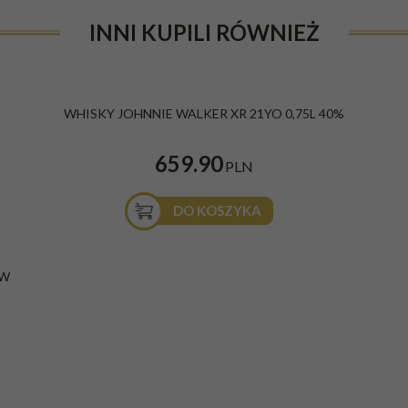
INNI KUPILI RÓWNIEŻ
WHISKY JOHNNIE WALKER XR 21YO 0,75L 40%
659.90
PLN
DO KOSZYKA
/W