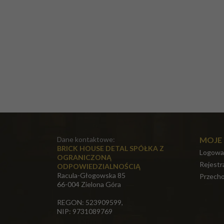
Dane kontaktowe:
MOJE
BRICK HOUSE DETAL SPÓŁKA Z
Logowa
OGRANICZONĄ
Rejestr
ODPOWIEDZIALNOŚCIĄ
Racula-Głogowska 85
Przecho
66-004 Zielona Góra
REGON: 523909599,
NIP: 9731089769