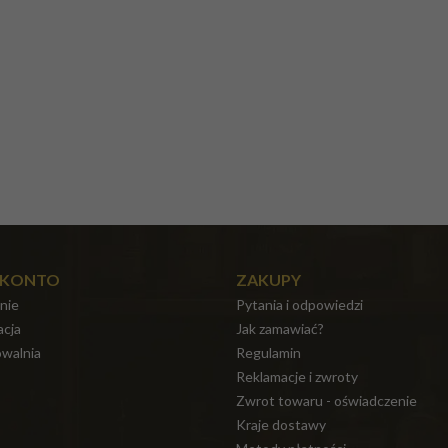
 KONTO
ZAKUPY
nie
Pytania i odpowiedzi
acja
Jak zamawiać?
walnia
Regulamin
Reklamacje i zwroty
Zwrot towaru - oświadczenie
Kraje dostawy