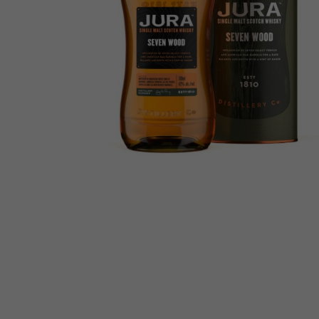
CHWILOWY
WHISKY JURA 12 YE
BRAK
OLD 0,05L 40%
MINIATURKA
SZKOCJA