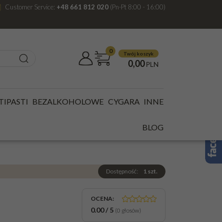
Customer Service:
+48 661 812 020
(Pn-Pt 8:00 - 16:00)
0
Twój koszyk
0,00
PLN
2% SZKOCJA PUSZKA
TIPASTI
BEZALKOHOLOWE
CYGARA
INNE
OOD 0,7L 42%
BLOG
Dostępność
:
1
szt.
OCENA
:
0.00
/
5
(
0
głosów)