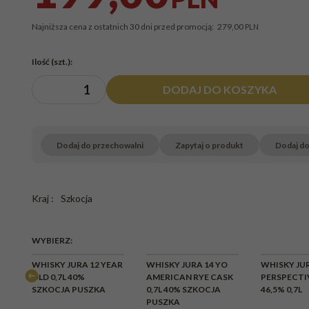
Najniższa cena z ostatnich 30 dni przed promocją:
279,00
PLN
Ilość
(szt.)
:
DODAJ DO KOSZYKA
Dodaj do przechowalni
Zapytaj o produkt
Dodaj d
Kraj
:
Szkocja
WYBIERZ:
AR
WHISKY JURA 12 YEAR
WHISKY JURA 14 YO
WHISKY JU
OLD 0,7L 40%
AMERICAN RYE CASK
PERSPECTI
SZKOCJA PUSZKA
0,7L 40% SZKOCJA
46,5% 0,7L
PUSZKA