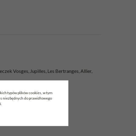
k Vosges, Jupilles, Les Bertranges, Allier,
im subtelny dym opada w finiszu.
kich typów plików cookies, w tym
ies niezbędnych do prawidłowego
i.