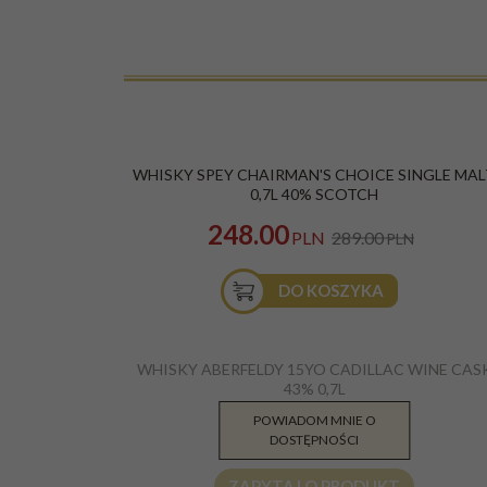
PROMOCJA
WHISKY SPEY CHAIRMAN'S CHOICE SINGLE MA
0,7L 40% SCOTCH
248.00
PLN
289.00
PLN
DO KOSZYKA
WHISKY ABERFELDY 15YO CADILLAC WINE CAS
43% 0,7L
POWIADOM MNIE O
314.99
PLN
DOSTĘPNOŚCI
ZAPYTAJ O PRODUKT