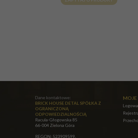
Dane kontaktowe:
MOJE
BRICK HOUSE DETAL SPÓŁKA Z
Logowa
OGRANICZONĄ
Rejestr
ODPOWIEDZIALNOŚCIĄ
Racula-Głogowska 85
Przecho
66-004 Zielona Góra
REGON: 523909599,