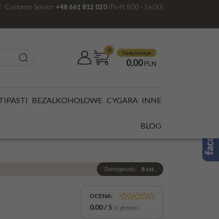
Customer Service:
+48 661 812 020
(Pn-Pt 8:00 - 16:00)
0
Twój koszyk
0,00
PLN
,7L 40% SCOTCH
TIPASTI
BEZALKOHOLOWE
CYGARA
INNE
GLE MALT 0,7L 40%
BLOG
Dostępność
:
8
szt.
OCENA
:
0.00
/
5
(
0
głosów)