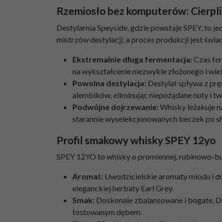
Rzemiosło bez komputerów: Cierpli
Destylarnia Speyside, gdzie powstaje SPEY, to jed
mistrzów destylacji, a proces produkcji jest św
Ekstremalnie długa fermentacja:
Czas fer
na wykształcenie niezwykle złożonego i wi
Powolna destylacja:
Destylat spływa z prę
alembików, eliminując niepożądane nuty i two
Podwójne dojrzewanie:
Whisky leżakuje na
starannie wyselekcjonowanych beczek po sh
Profil smakowy whisky SPEY 12yo
SPEY 12YO to whisky o promiennej, rubinowo-b
Aromat:
Uwodzicielskie aromaty miodu i do
eleganckiej herbaty Earl Grey.
Smak:
Doskonale zbalansowane i bogate. Dom
tostowanym dębem.