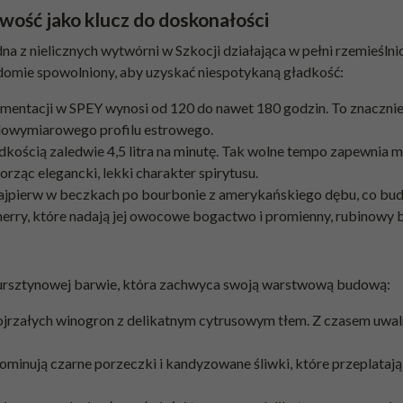
wość jako klucz do doskonałości
na z nielicznych wytwórni w Szkocji działająca w pełni rzemieślnic
iadomie spowolniony, aby uzyskać niespotykaną gładkość:
mentacji w SPEY wynosi od 120 do nawet 180 godzin. To znaczn
elowymiarowego profilu estrowego.
dkością zaledwie 4,5 litra na minutę. Tak wolne tempo zapewnia 
rząc elegancki, lekki charakter spirytusu.
jpierw w beczkach po bourbonie z amerykańskiego dębu, co buduje 
erry, które nadają jej owocowe bogactwo i promienny, rubinowy b
ursztynowej barwie, która zachwyca swoją warstwową budową:
jrzałych winogron z delikatnym cytrusowym tłem. Z czasem uwalni
inują czarne porzeczki i kandyzowane śliwki, które przeplatają 