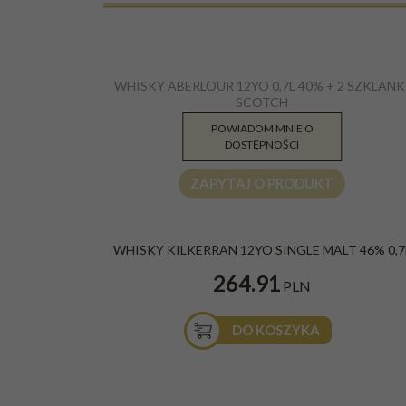
WHISKY ABERLOUR 12YO 0,7L 40% + 2 SZKLANK
SCOTCH
POWIADOM MNIE O
224.91
PLN
DOSTĘPNOŚCI
ZAPYTAJ O PRODUKT
WHISKY KILKERRAN 12YO SINGLE MALT 46% 0,7
264.91
PLN
DO KOSZYKA