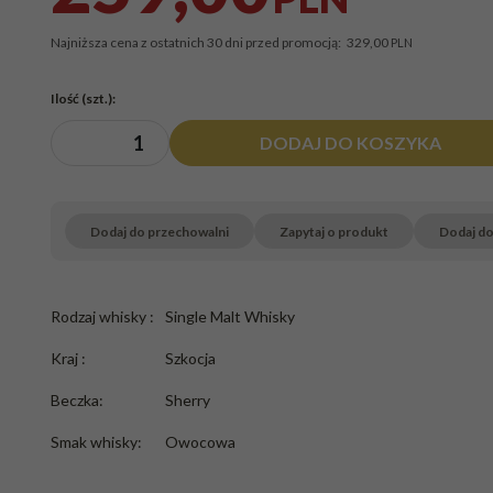
Najniższa cena z ostatnich 30 dni przed promocją:
329,00
PLN
Ilość
(szt.)
:
DODAJ DO KOSZYKA
Dodaj do przechowalni
Zapytaj o produkt
Dodaj d
Rodzaj whisky
:
Single Malt Whisky
Kraj
:
Szkocja
Beczka
:
Sherry
Smak whisky
:
Owocowa