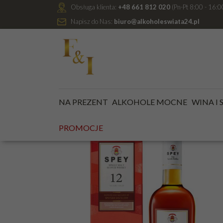
Obsługa klienta:
+48 661 812 020
(Pn-Pt 8:00 - 16:0
Napisz do Nas:
biuro@alkoholeswiata24.pl
Jesteś tutaj:
Kategoria główna
/
ALKOHOLE MOCNE
NA PREZENT
ALKOHOLE MOCNE
WINA I
PROMOC
PROMOCJE