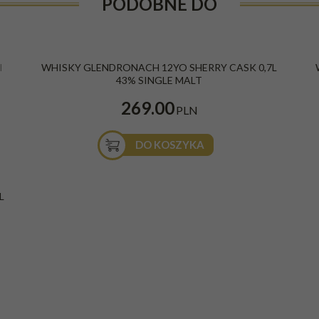
PODOBNE DO
I
WHISKY GLENDRONACH 12YO SHERRY CASK 0,7L
43% SINGLE MALT
269.00
PLN
DO KOSZYKA
L