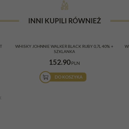
INNI KUPILI RÓWNIEŻ
LT
WHISKY JOHNNIE WALKER BLACK RUBY 0,7L 40% +
W
SZKLANKA
152.90
PLN
DO KOSZYKA
K