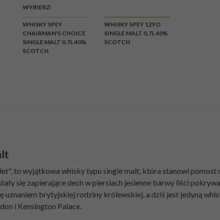
WYBIERZ:
WHISKY SPEY
WHISKY SPEY 12YO
CHAIRMAN'S CHOICE
SINGLE MALT 0,7L 40%
SINGLE MALT 0,7L 40%
SCOTCH
SCOTCH
alt
rlet", to wyjątkowa whisky typu single malt, która stanowi pomos
stały się zapierające dech w piersiach jesienne barwy liści pokr
uznaniem brytyjskiej rodziny królewskiej, a dziś jest jedyną whis
don i Kensington Palace.