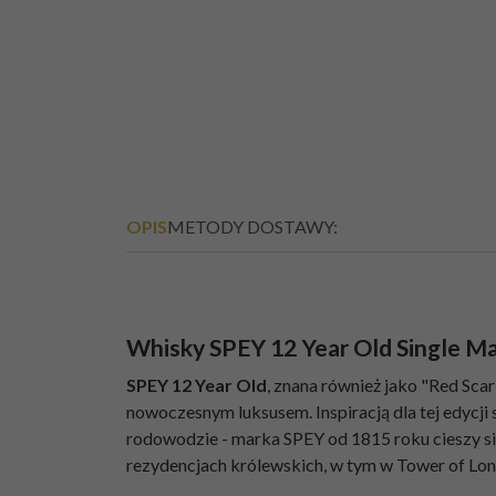
OPIS
METODY DOSTAWY:
Whisky SPEY 12 Year Old Single M
SPEY 12 Year Old
, znana również jako "Red Sca
nowoczesnym luksusem. Inspiracją dla tej edycji 
rodowodzie - marka SPEY od 1815 roku cieszy się 
rezydencjach królewskich, w tym w Tower of Lon