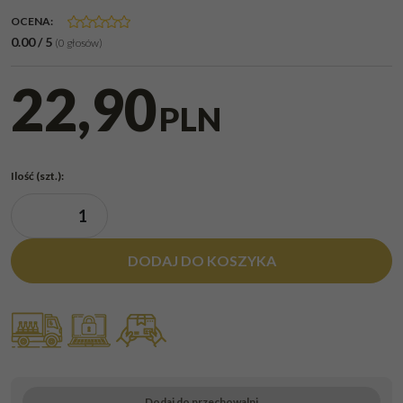
OCENA
:
0.00
/
5
(
0
głosów)
22,90
PLN
Ilość
(szt.)
:
DODAJ DO KOSZYKA
Dodaj do przechowalni