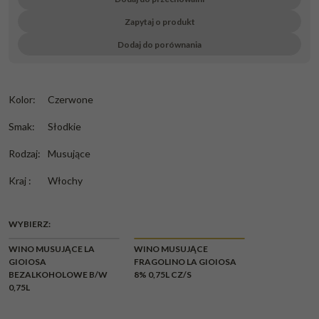
Zapytaj o produkt
Dodaj do porównania
Kolor
:
Czerwone
Smak
:
Słodkie
Rodzaj
:
Musujące
Kraj
:
Włochy
WYBIERZ:
WINO MUSUJĄCE LA
WINO MUSUJĄCE
GIOIOSA
FRAGOLINO LA GIOIOSA
BEZALKOHOLOWE B/W
8% 0,75L CZ/S
0,75L