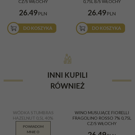
CZ/S WŁOCHY
0,75L B/S WŁOCHY
26.49
26.49
PLN
PLN
DO KOSZYKA
DO KOSZYKA
INNI KUPILI
RÓWNIEŻ
WÓDKA STUMBRAS
WINO MUSUJĄCE FIORELLI
HAZELNUT 0,5L 40%
FRAGOLINO ROSSO 7% 0,75L
CZ/S WŁOCHY
POWIADOM
MNIE O
36.90
26.49
PLN