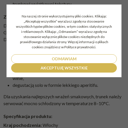
trunkowi wyjątkowej tekstury.
Na naszej stronie wykorzystujemy pliki cookies. Klikając
Zastosowanie kulinarne: owoce i lekkie wypieki
„Akceptuję wszystkie” wyrażasz zgodę na stosowanie
Dzięki swojej charakterystycznej słodyczy, Fragolino La
wszystkich typów plików cookies, w tym cookies statystycznych
i reklamowych. Klikając „Odmawiam” wyrażasz zgodę na
Gioiosa jest wyśmienitym kompanem dla świata deserów.
stosowanie wyłącznie plików cookies niezbędnych do
Doskonale komponuje się z:
prawidłowego działania strony. Więcej informacji o plikach
cookies znajdziesz w Polityce prywatności.
tartami owocowymi i ciastami z owocami,
kruchymi ciasteczkami oraz wypiekami bez ciężkich
ODMAWIAM
kremów,
AKCEPTUJĘ WSZYSTKIE
świeżymi truskawkami serwowanymi w czerwonym
winie,
degustacją solo w formie lekkiego aperitifu.
Dla uzyskania najlepszych wrażeń smakowych, trunek należy
serwować mocno schłodzony w temperaturze 8–10°C.
Specyfikacja produktu:
Kraj pochodzenia:
Włochy