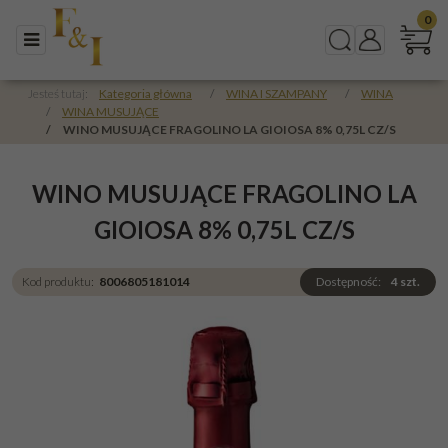
0
Menu
Szukaj
Panel
Jesteś tutaj:
Kategoria główna
/
WINA I SZAMPANY
/
WINA
/
WINA MUSUJĄCE
/
WINO MUSUJĄCE FRAGOLINO LA GIOIOSA 8% 0,75L CZ/S
WINO MUSUJĄCE FRAGOLINO LA
GIOIOSA 8% 0,75L CZ/S
Kod produktu
:
8006805181014
Dostępność
:
4
szt.