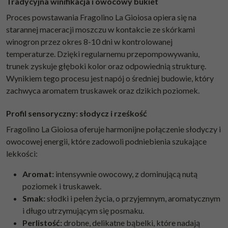
Tradycyjna winifikacja i owocowy bukiet
Proces powstawania Fragolino La Gioiosa opiera się na
starannej maceracji moszczu w kontakcie ze skórkami
winogron przez okres 8-10 dni w kontrolowanej
temperaturze. Dzięki regularnemu przepompowywaniu,
trunek zyskuje głęboki kolor oraz odpowiednią strukturę.
Wynikiem tego procesu jest napój o średniej budowie, który
zachwyca aromatem truskawek oraz dzikich poziomek.
Profil sensoryczny: słodycz i rześkość
Fragolino La Gioiosa oferuje harmonijne połączenie słodyczy i
owocowej energii, które zadowoli podniebienia szukające
lekkości:
Aromat:
intensywnie owocowy, z dominującą nutą
poziomek i truskawek.
Smak:
słodki i pełen życia, o przyjemnym, aromatycznym
i długo utrzymującym się posmaku.
Perlistość:
drobne, delikatne bąbelki, które nadają