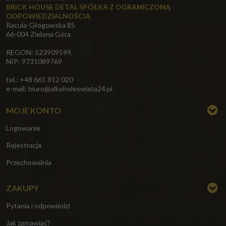
BRICK HOUSE DETAL SPÓŁKA Z OGRANICZONĄ
ODPOWIEDZIALNOŚCIĄ
Racula-Głogowska 85
66-004 Zielona Góra
REGON: 523909599,
NIP: 9731089769
tel.: +48 661 812 020
e-mail:
biuro@alkoholeswiata24.pl
MOJE KONTO
Logowanie
Rejestracja
Przechowalnia
ZAKUPY
Pytania i odpowiedzi
Jak zamawiać?