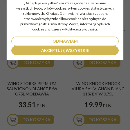
PODOBNE DO
„Akceptuję wszystkie” wyrażasz zgodę na stosowanie
wszystkich typów plików cookies, w tym cookies statystycznych
i reklamowych. Klikając „Odmawiam” wyrażasz zgodę na
stosowanie wyłącznie plików cookies niezbędnych do
prawidłowego działania strony. Więcej informacji o plikach
WINO HARDYS VR
WINO CASILLERO DEL
cookies znajdziesz w Polityce prywatności.
SAUVIGNON BLANC 11,5 %
DIABLO SAUVIGNON BLANC
B/W 0,75L
0,75L B/W CHILE
ODMAWIAM
29.99
29.99
PLN
PLN
AKCEPTUJĘ WSZYSTKIE
DO KOSZYKA
DO KOSZYKA
WINO STORKS PREMIUM
WINO KNOCK KNOCK
SAUVIGNON BLANCE B/W
VIURA SAUVIGNON BLANC
0,75L MOŁDAWIA
11% B/PW 0,75L
33.51
19.99
PLN
PLN
DO KOSZYKA
DO KOSZYKA