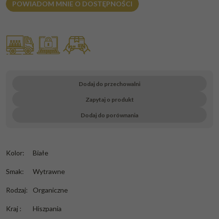
POWIADOM MNIE O DOSTĘPNOŚCI
Dodaj do przechowalni
Zapytaj o produkt
Dodaj do porównania
Kolor
:
Białe
Smak
:
Wytrawne
Rodzaj
:
Organiczne
Kraj
:
Hiszpania