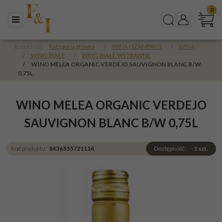
0
Menu
Szukaj
Panel
Jesteś tutaj:
Kategoria główna
/
WINA I SZAMPANY
/
WINA
/
WINO BIAŁE
/
WINO BIAŁE WYTRAWNE
/
WINO MELEA ORGANIC VERDEJO SAUVIGNON BLANC B/W
0,75L
WINO MELEA ORGANIC VERDEJO
SAUVIGNON BLANC B/W 0,75L
Kod produktu
:
8436555721114
Dostępność
:
-1
szt.