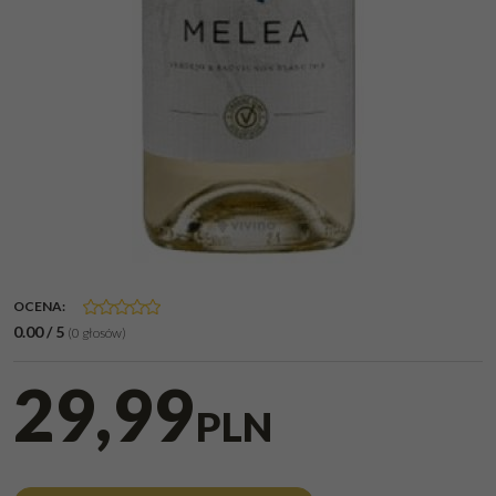
OCENA
:
0.00
/
5
(
0
głosów)
29,99
PLN