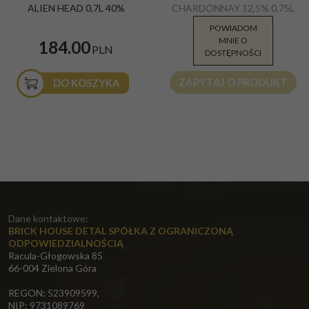
ALIEN HEAD 0,7L 40%
CHARDONNAY 12,5% 0,75L
B/W
POWIADOM
MNIE O
29.99
184.00
PLN
PLN
DOSTĘPNOŚCI
ZAPYTAJ O PRODUKT
DO KOSZYKA
Dane kontaktowe:
BRICK HOUSE DETAL SPÓŁKA Z OGRANICZONĄ
ODPOWIEDZIALNOŚCIĄ
Racula-Głogowska 85
66-004 Zielona Góra
REGON: 523909599,
NIP: 9731089769