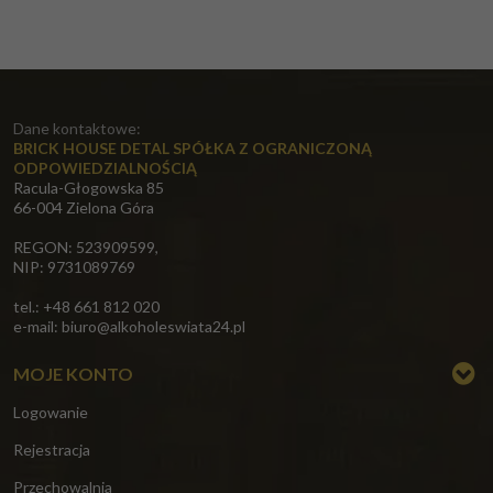
Dane kontaktowe:
BRICK HOUSE DETAL SPÓŁKA Z OGRANICZONĄ
ODPOWIEDZIALNOŚCIĄ
Racula-Głogowska 85
66-004 Zielona Góra
REGON: 523909599,
NIP: 9731089769
tel.: +48 661 812 020
e-mail:
biuro@alkoholeswiata24.pl
MOJE KONTO
Logowanie
Rejestracja
Przechowalnia