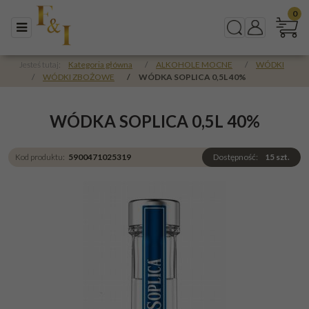
0
Menu
Szukaj
Panel
Jesteś tutaj:
Kategoria główna
/
ALKOHOLE MOCNE
/
WÓDKI
/
WÓDKI ZBOŻOWE
/
WÓDKA SOPLICA 0,5L 40%
WÓDKA SOPLICA 0,5L 40%
Kod produktu
:
5900471025319
Dostępność
:
15
szt.