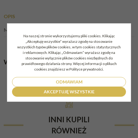
OPIS
METODY DOSTAWY:
Na naszej stronie wykorzystujemy pliki cookies. Klikając
„Akceptuję wszystkie” wyrażasz zgodę na stosowanie
wszystkich typów plików cookies, w tym cookies statystycznych
i reklamowych. Klikając „Odmawiam” wyrażasz zgodę na
stosowanie wyłącznie plików cookies niezbędnych do
Wódka Soplica 0,5l 40%
prawidłowego działania strony. Więcej informacji o plikach
cookies znajdziesz w Polityce prywatności.
ODMAWIAM
AKCEPTUJĘ WSZYSTKIE
INNI KUPILI
RÓWNIEŻ