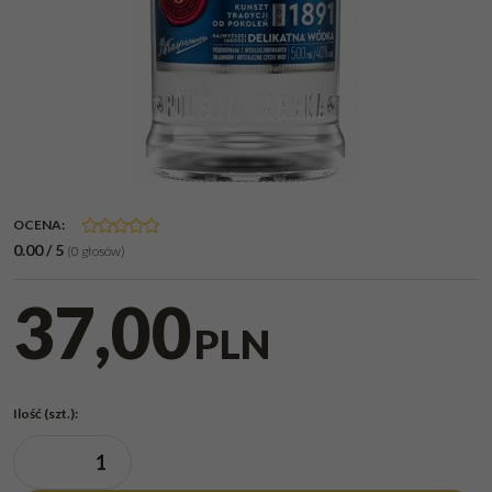
OCENA
:
0.00
/
5
(
0
głosów)
37,00
PLN
Ilość
(szt.)
: